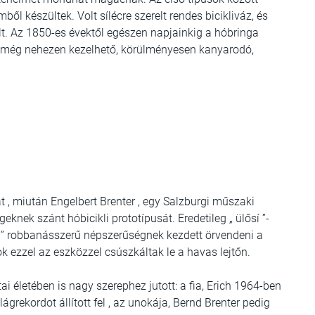
ől készültek. Volt sílécre szerelt rendes bicikliváz, és
t. Az 1850-es évektől egészen napjainkig a hóbringa
li még nehezen kezelhető, körülményesen kanyarodó,
t , miután Engelbert Brenter , egy Salzburgi műszaki
ek szánt hóbicikli prototípusát. Eredetileg „ ülősí ”-
bob ” robbanásszerű népszerűségnek kezdett örvendeni a
k ezzel az eszközzel csúszkáltak le a havas lejtőn.
 életében is nagy szerephez jutott: a fia, Erich 1964-ben
rekordot állított fel , az unokája, Bernd Brenter pedig