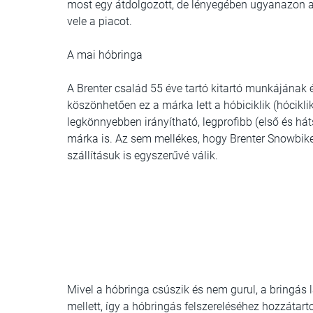
most egy átdolgozott, de lényegében ugyanazon az
vele a piacot.
A mai hóbringa
A Brenter család 55 éve tartó kitartó munkájának 
köszönhetően ez a márka lett a hóbiciklik (hócikl
legkönnyebben irányítható, legprofibb (első és hát
márka is. Az sem mellékes, hogy Brenter Snowbik
szállításuk is egyszerűvé válik.
Mivel a hóbringa csúszik és nem gurul, a bringás
mellett, így a hóbringás felszereléséhez hozzátartoz