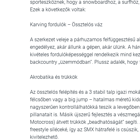
sporteszköznek, hogy a snowboardhoz, a surfhöz, 
Ezek a következők voltak:
Karving fordulók – Össztelós váz
A szerkezet veleje a párhuzamos felfüggesztésű akt
engedélyez, akár állunk a gépen, akár ülünk. A hár
kivételes fordulóképességgel rendelkezik mind ke
backcountry „üzemmódban”. Plussz adalék, hogy f
Akrobatika és trükkök
Az össztelós felépítés és a 3 stabil talp igazi m
félcsőben vagy a big jump – hatalmas méretű kid
nagyszerűen kontrollálhatókká teszik a levegőben t
pillanatait is. Másik újszerű fejlesztés a vészmeg
Motocross) átvett trükkök „beadhatóságát” segíti. 
freestyle síléceké, így az SMX hátrafelé is csúszik,
kivitelezhető.