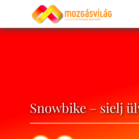
Snowbike – sielj ül