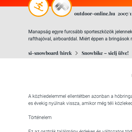
outdoor-online.hu
2007/1
Manapság egyre furcsább sporteszközök jelennek m
rafthajóval, airboarddal. Miért éppen a bringások 
si-snowboard/hirek
Snowbike – sielj ülve!
A közhiedelemmel ellentétben azonban a hóbringa 
es évekig nyúlnak vissza, amikor még téli közl
Történelem
Ez az osztrák találmány érdekes és változatos t