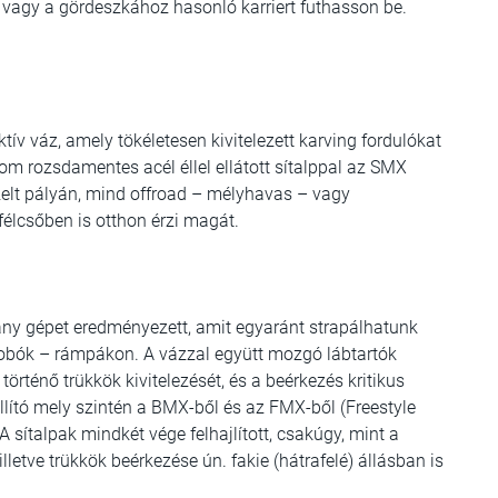
vagy a gördeszkához hasonló karriert futhasson be.
ív váz, amely tökéletesen kivitelezett karving fordulókat
om rozsdamentes acél éllel ellátott sítalppal az SMX
zelt pályán, mind offroad – mélyhavas – vagy
élcsőben is otthon érzi magát.
okány gépet eredményezett, amit egyaránt strapálhatunk
obók – rámpákon. A vázzal együtt mozgó lábtartók
örténő trükkök kivitelezését, és a beérkezés kritikus
állító mely szintén a BMX-ből és az FMX-ből (Freestyle
A sítalpak mindkét vége felhajlított, csakúgy, mint a
 illetve trükkök beérkezése ún. fakie (hátrafelé) állásban is