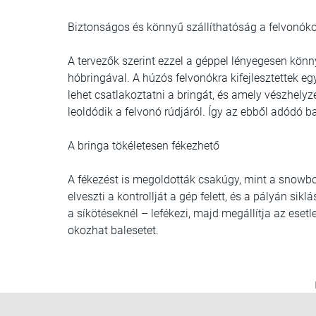
Biztonságos és könnyű szállíthatóság a felvonók
A tervezők szerint ezzel a géppel lényegesen kö
hóbringával. A húzós felvonókra kifejlesztettek 
lehet csatlakoztatni a bringát, és amely vészhelyz
leoldódik a felvonó rúdjáról. Így az ebből adódó 
A bringa tökéletesen fékezhető
A fékezést is megoldották csakúgy, mint a snowboa
elveszti a kontrollját a gép felett, és a pályán si
a síkötéseknél – lefékezi, majd megállítja az esetl
okozhat balesetet.