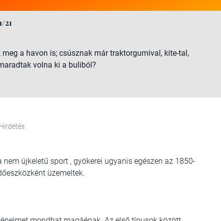
1/21
eg a havon is; csúsznak már traktorgumival, kite-tal,
maradtak volna ki a buliból?
Hirdetés
nem újkeletű sport , gyökerei ugyanis egészen az 1850-
ekedőeszközként üzemeltek.
örténelmet mondhat magáénak. Az első típusok között