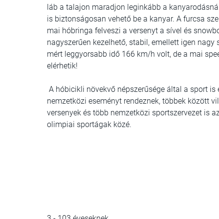
láb a talajon maradjon leginkább a kanyarodásná
is biztonságosan vehető be a kanyar. A furcsa sze
mai hóbringa felveszi a versenyt a sível és snowb
nagyszerűen kezelhető, stabil, emellett igen nagy 
mért leggyorsabb idő 166 km/h volt, de a mai sp
elérhetik!
A hóbicikli növekvő népszerűsége által a sport is
nemzetközi eseményt rendeznek, többek között vi
versenyek és több nemzetközi sportszervezet is a
olimpiai sportágak közé.
3 - 103 éveseknek