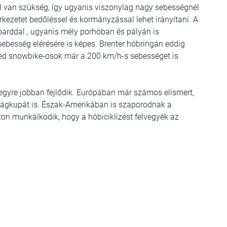
l van szükség, így ugyanis viszonylag nagy sebességnél
rkezetet bedőléssel és kormányzással lehet irányítani. A
oarddal , ugyanis mély porhóban és pályán is
sebesség elérésére is képes. Brenter hóbringán eddig
eed snowbike-osok már a 200 km/h-s sebességet is
 egyre jobban fejlődik. Európában már számos elismert,
lágkupát is. Észak-Amerikában is szaporodnak a
zon munkálkodik, hogy a hóbiciklizést felvegyék az