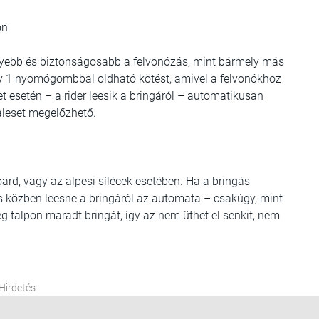
on
nnyebb és biztonságosabb a felvonózás, mint bármely más
egy 1 nyomógombbal oldható kötést, amivel a felvonókhoz
et esetén – a rider leesik a bringáról – automatikusan
baleset megelőzhető.
rd, vagy az alpesi sílécek esetében. Ha a bringás
klás közben leesne a bringáról az automata – csakúgy, mint
eg talpon maradt bringát, így az nem üthet el senkit, nem
Hirdetés