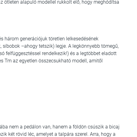
 ötleten alapuló modellel rukkolt elő, hogy meghódítsa
és három generációjuk töretlen lelkesedésének
ik, síbobok –ahogy tetszik) legje. A legkönnyebb tömegű,
só felfüggesztéssel rendelkezik!) és a legtöbbet eladott
es Tm az egyetlen összecsukható modell, amitől
 lába nem a pedálon van, hanem a földön csúszik a bicaj
ik két rövid léc, amelyet a talpára szerel. Arra, hogy a