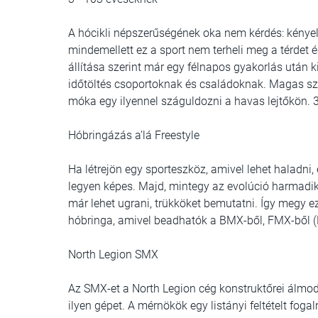
A hócikli népszerűségének oka nem kérdés: kényel
mindemellett ez a sport nem terheli meg a térdet é
állítása szerint már egy félnapos gyakorlás után k
időtöltés csoportoknak és családoknak. Magas s
móka egy ilyennel száguldozni a havas lejtőkön. 3-
Hóbringázás a’lá Freestyle
Ha létrejön egy sporteszköz, amivel lehet haladni
legyen képes. Majd, mintegy az evolúció harmadik
már lehet ugrani, trükköket bemutatni. Így megy ez
hóbringa, amivel beadhatók a BMX-ből, FMX-ből (F
North Legion SMX
Az SMX-et a North Legion cég konstruktőrei álmo
ilyen gépet. A mérnökök egy listányi feltételt foga