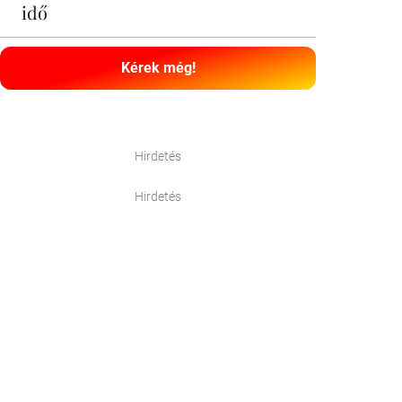
idő
Kérek még!
Hirdetés
Hirdetés