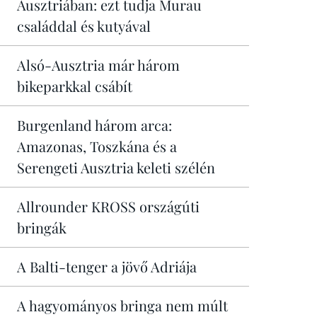
Ausztriában: ezt tudja Murau
családdal és kutyával
Alsó-Ausztria már három
bikeparkkal csábít
Burgenland három arca:
Amazonas, Toszkána és a
Serengeti Ausztria keleti szélén
Allrounder KROSS országúti
bringák
A Balti-tenger a jövő Adriája
A hagyományos bringa nem múlt