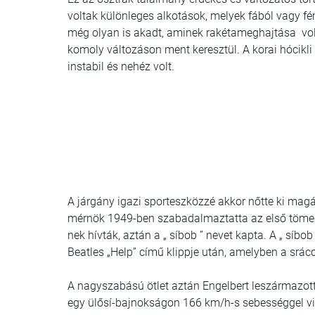
voltak különleges alkotások, melyek fából vagy fémb
még olyan is akadt, aminek rakétameghajtása vol
komoly változáson ment keresztül. A korai hócik
instabil és nehéz volt.
A járgány igazi sporteszközzé akkor nőtte ki magá
mérnök 1949-ben szabadalmaztatta az első tömegekn
nek hívták, aztán a „ síbob ” nevet kapta. A „ sí
Beatles „Help” című klippje után, amelyben a sráco
A nagyszabású ötlet aztán Engelbert leszármazottai
egy ülősí-bajnokságon 166 km/h-s sebességgel világ