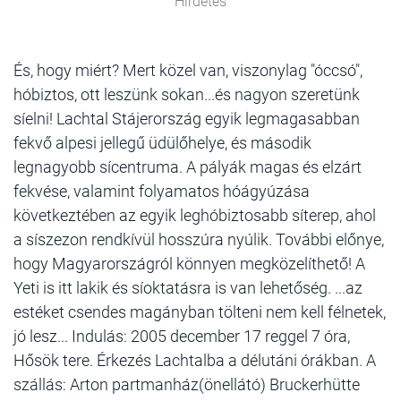
Hirdetés
És, hogy miért? Mert közel van, viszonylag "óccsó",
hóbiztos, ott leszünk sokan...és nagyon szeretünk
síelni! Lachtal Stájerország egyik legmagasabban
fekvő alpesi jellegű üdülőhelye, és második
legnagyobb sícentruma. A pályák magas és elzárt
fekvése, valamint folyamatos hóágyúzása
következtében az egyik leghóbiztosabb síterep, ahol
a síszezon rendkívül hosszúra nyúlik. További előnye,
hogy Magyarországról könnyen megközelíthető! A
Yeti is itt lakik és síoktatásra is van lehetőség. ...az
estéket csendes magányban tölteni nem kell félnetek,
jó lesz... Indulás: 2005 december 17 reggel 7 óra,
Hősök tere. Érkezés Lachtalba a délutáni órákban. A
szállás: Arton partmanház(önellátó) Bruckerhütte