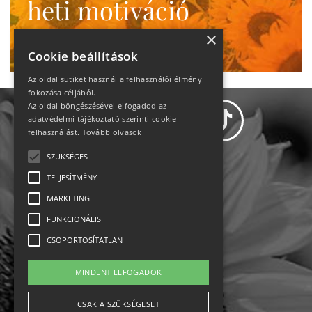
heti motiváció
Ne maradj le!
×
Cookie beállítások
Az oldal sütiket használ a felhasználói élmény
fokozása céljából.
Az oldal böngészésével elfogadod az
adatvédelmi tájékoztató szerinti cookie
felhasználást.
Tovább olvasok
SZÜKSÉGES
Adatvédelem
TELJESÍTMÉNY
MARKETING
Állásajánlatok
FUNKCIONÁLIS
Impresszum-kapcsolat
CSOPORTOSÍTATLAN
Jogi nyilatkozat
MINDENT ELFOGADOK
Rólunk
CSAK A SZÜKSÉGESET