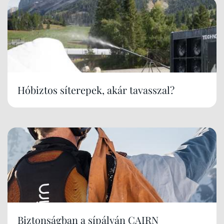
Hóbiztos síterepek, akár tavasszal?
Biztonságban a sípályán CAIRN