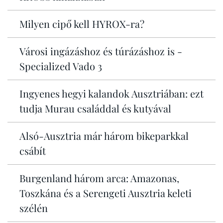
Milyen cipő kell HYROX-ra?
Városi ingázáshoz és túrázáshoz is -
Specialized Vado 3
Ingyenes hegyi kalandok Ausztriában: ezt
tudja Murau családdal és kutyával
Alsó-Ausztria már három bikeparkkal
csábít
Burgenland három arca: Amazonas,
Toszkána és a Serengeti Ausztria keleti
szélén