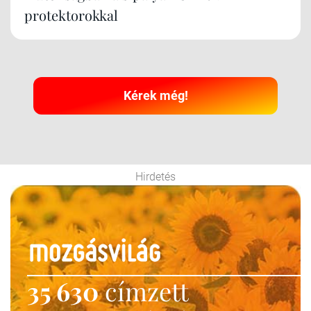
protektorokkal
Kérek még!
Hirdetés
35 630
címzett