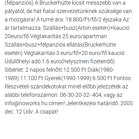
(félpanziós) A Bruckerhütte kicsit messzebb van a
pályától, de hát fiatal szervezetünknek szüksége van
a mozgásra! A turné ára: 18.800/Ft/fő/2 éjszaka Az
ár tartalmazza: Szállás+busz(Arton esetén)+kaució
20euro/fő Végtakarítás 25 euro/apartman
Szállás+busz+félpanziós ellátás(Bruckerhütte
esetén) Végtakaritás 3 euro/fő+20 euro/fő kaució
Üdülőhelyi adó:1.6 euro(helyszínen fizetendő)
Síbérlet: 2 napos felnőtt:12.500 Ft Diák(1980-
1989):11.100 Ft Gyerek(1990-1999):6.500 Ft Fontos:
Részvételi szándékotokat minél előbb jelezzétek az
alábbi telefonszámon: 06-30-20-32- 404, vagy az
info@noworks.hu címen! Jelentkezési határidő: 2005
dec. 12 Üdv: A csapat!