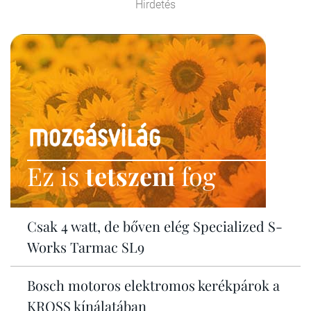
Hirdetés
Ez is
tetszeni
fog
Csak 4 watt, de bőven elég Specialized S-
Works Tarmac SL9
Bosch motoros elektromos kerékpárok a
KROSS kínálatában