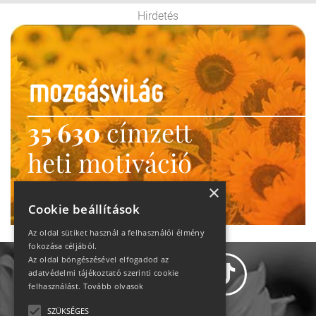
Hirdetés
35 630
címzett
heti motiváció
Ne maradj le!
×
Cookie beállítások
Az oldal sütiket használ a felhasználói élmény
fokozása céljából.
Az oldal böngészésével elfogadod az
adatvédelmi tájékoztató szerinti cookie
felhasználást.
Tovább olvasok
SZÜKSÉGES