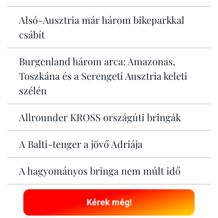
Alsó-Ausztria már három bikeparkkal
csábít
Burgenland három arca: Amazonas,
Toszkána és a Serengeti Ausztria keleti
szélén
Allrounder KROSS országúti bringák
A Balti-tenger a jövő Adriája
A hagyományos bringa nem múlt idő
Kérek még!