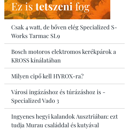
Ez is
tetszeni
fog
Csak 4 watt, de bőven elég Specialized S-
Works Tarmac SL9
Bosch motoros elektromos kerékpárok a
KROSS kínálatában
Milyen cipő kell HYROX-ra?
Városi ingázáshoz és túrázáshoz is -
Specialized Vado 3
Ingyenes hegyi kalandok Ausztriában: ezt
tudja Murau családdal és kutyával