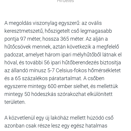
Hirdetés
A megoldás viszonylag egyszerű: az ovális
keresztmetszetű, hőszigetelt cső legmagasabb
pontja 97 méter, hossza 365 méter. Az alján a
hűtőcsövek mennek, aztán következik a megfelelő
padozat, amelyet három ipari mélyhűtőből látnak el
hóval, és további 56 ipari hűtőberendezés biztosítja
az állandó mínusz 5-7 Celsius-fokos hőmérsékletet
és a 65 százalékos páratartalmat. A csőben
egyszerre mintegy 600 ember síelhet, és mellettük
mintegy 50 hódeszkás szórakozhat elkülönített
területen.
A közvetlenül egy új lakóház mellett húzódó cső
azonban csak része lesz egy egész hatalmas