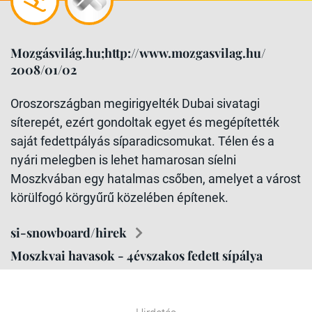
Mozgásvilág.hu;http://www.mozgasvilag.hu/
2008/01/02
Oroszországban megirigyelték Dubai sivatagi
síterepét, ezért gondoltak egyet és megépítették
saját fedettpályás síparadicsomukat. Télen és a
nyári melegben is lehet hamarosan síelni
Moszkvában egy hatalmas csőben, amelyet a várost
körülfogó körgyűrű közelében építenek.
si-snowboard/hirek
Moszkvai havasok - 4évszakos fedett sípálya