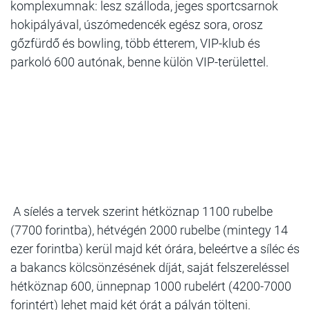
komplexumnak: lesz szálloda, jeges sportcsarnok
hokipályával, úszómedencék egész sora, orosz
gőzfürdő és bowling, több étterem, VIP-klub és
parkoló 600 autónak, benne külön VIP-területtel.
A síelés a tervek szerint hétköznap 1100 rubelbe
(7700 forintba), hétvégén 2000 rubelbe (mintegy 14
ezer forintba) kerül majd két órára, beleértve a síléc és
a bakancs kölcsönzésének díját, saját felszereléssel
hétköznap 600, ünnepnap 1000 rubelért (4200-7000
forintért) lehet majd két órát a pályán tölteni.