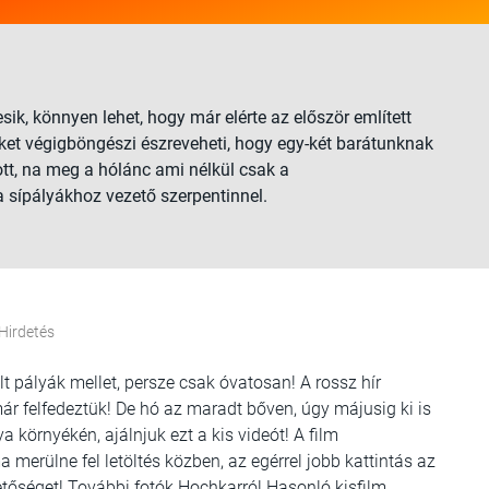
ik, könnyen lehet, hogy már elérte az először említett
eket végigböngészi észreveheti, hogy egy-két barátunknak
ott, na meg a hólánc ami nélkül csak a
sípályákhoz vezető szerpentinnel.
Hirdetés
ölt pályák mellet, persze csak óvatosan! A rossz hír
r felfedeztük! De hó az maradt bőven, úgy májusig ki is
a környékén, ajálnjuk ezt a kis videót! A film
merülne fel letöltés közben, az egérrel jobb kattintás az
hetőséget! További fotók Hochkarról Hasonló kisfilm