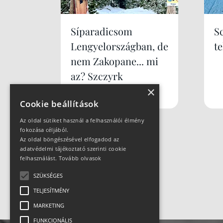
Síparadicsom
S
Lengyelországban, de
te
nem Zakopane... mi
az? Szczyrk
×
Mountain Resort
Cookie beállítások
Az oldal sütiket használ a felhasználói élmény
fokozása céljából.
Az oldal böngészésével elfogadod az
adatvédelmi tájékoztató szerinti cookie
felhasználást.
Tovább olvasok
SZÜKSÉGES
TELJESÍTMÉNY
MARKETING
FUNKCIONÁLIS