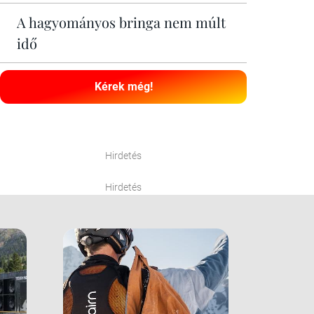
A hagyományos bringa nem múlt
idő
Kérek még!
Hirdetés
Hirdetés