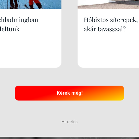
chladmingban
Hóbiztos síterepek,
leltünk
akár tavasszal?
Kérek még!
Hirdetés