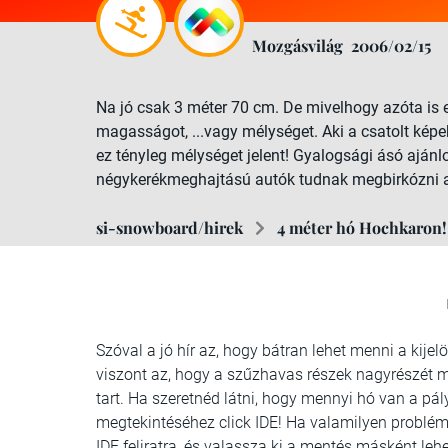
Mozgásvilág
2006/02/15
Na jó csak 3 méter 70 cm. De mivelhogy azóta is es
magasságot, ...vagy mélységet. Aki a csatolt kép
ez tényleg mélységet jelent! Gyalogsági ásó ajánl
négykerékmeghajtású autók tudnak megbirkózni a 
si-snowboard/hirek
4 méter hó Hochkaron!
Szóval a jó hír az, hogy bátran lehet menni a kijel
viszont az, hogy a szűzhavas részek nagyrészét má
tart. Ha szeretnéd látni, hogy mennyi hó van a pály
megtekintéséhez click IDE! Ha valamilyen probléma 
IDE feliratra, és valassza ki a mentés másként le