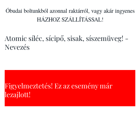
Óbudai boltunkból azonnal raktárról, vagy akár ingyenes
HÁZHOZ SZÁLLÍTÁSSAL!
Atomic síléc, sícipő, sisak, síszemüveg! -
Nevezés
Figyelmeztetés! Ez az esemény már
lezajlott!