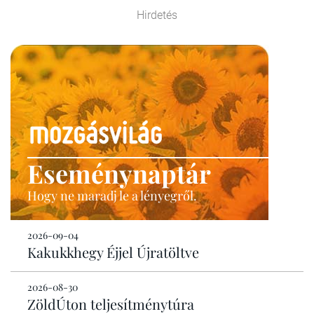
Hirdetés
Eseménynaptár
Hogy ne maradj le a lényegről.
2026-09-04
Kakukkhegy Éjjel Újratöltve
2026-08-30
ZöldÚton teljesítménytúra