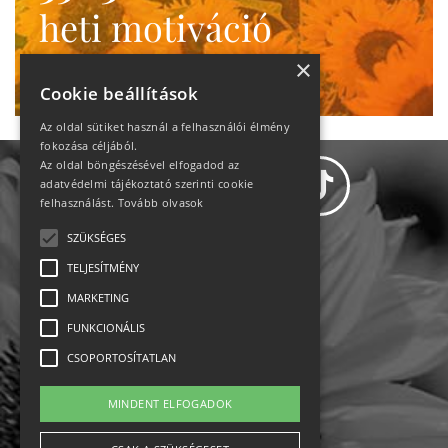
heti motiváció
Ne maradj le!
×
Cookie beállítások
Az oldal sütiket használ a felhasználói élmény
fokozása céljából.
Az oldal böngészésével elfogadod az
adatvédelmi tájékoztató szerinti cookie
felhasználást.
Tovább olvasok
SZÜKSÉGES
Adatvédelem
TELJESÍTMÉNY
MARKETING
Állásajánlatok
FUNKCIONÁLIS
Impresszum-kapcsolat
CSOPORTOSÍTATLAN
Jogi nyilatkozat
MINDENT ELFOGADOK