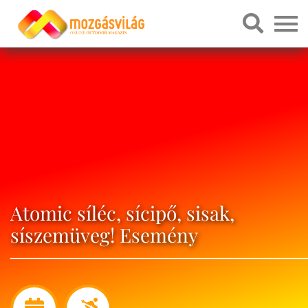
Atomic síléc, sícipő, sisak,
síszemüveg! Esemény