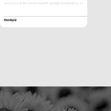
gerincen futó szintutakról remek kilátásban is
részed lehet.
#kerékpár