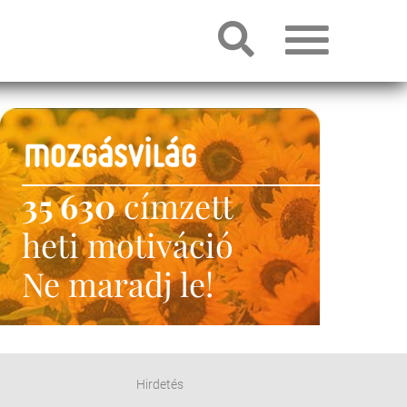
35 630
címzett
heti motiváció
Ne maradj le!
Hirdetés