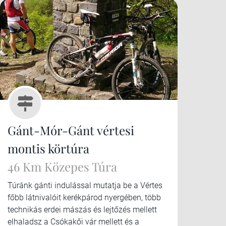
Gánt-Mór-Gánt vértesi
montis körtúra
46 Km Közepes Túra
Túránk gánti indulással mutatja be a Vértes
főbb látnivalóit kerékpárod nyergében, több
technikás erdei mászás és lejtőzés mellett
elhaladsz a Csókakői vár mellett és a