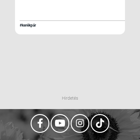
#kerékpár
Hirdetés