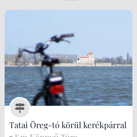
Tatai Öreg-tó körül kerékpárral
7 Km Könnyű Túra