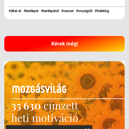
#által-ér
#kerékpár
#kerékpárút
#neuzer
#országúti
#trekking
Kérek még!
35 630
címzett
heti motiváció