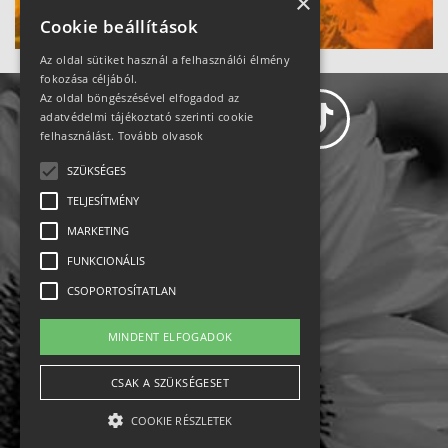
Ne maradj le!
×
Cookie beállítások
Az oldal sütiket használ a felhasználói élmény
fokozása céljából.
Az oldal böngészésével elfogadod az
adatvédelmi tájékoztató szerinti cookie
felhasználást.
Tovább olvasok
SZÜKSÉGES
Adatvédelem
TELJESÍTMÉNY
MARKETING
Állásajánlatok
FUNKCIONÁLIS
Impresszum-kapcsolat
CSOPORTOSÍTATLAN
Jogi nyilatkozat
MINDENT ELFOGADOK
Rólunk
CSAK A SZÜKSÉGESET
COOKIE RÉSZLETEK
English