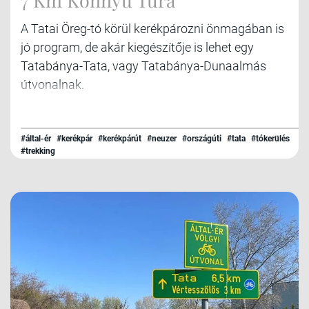
A Tatai Öreg-tó körül kerékpározni önmagában is
jó program, de akár kiegészítője is lehet egy
Tatabánya-Tata, vagy Tatabánya-Dunaalmás
útvonalnak.
#által-ér
#kerékpár
#kerékpárút
#neuzer
#országúti
#tata
#tókerülés
#trekking