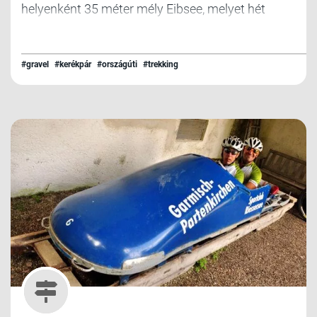
helyenként 35 méter mély Eibsee, melyet hét
kisebb sziget tarkít és tesz varázslatossá.
#gravel
#kerékpár
#országúti
#trekking