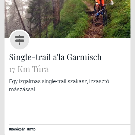
Single-trail a'la Garmisch
17 Km Túra
Egy izgalmas single-trail szakasz, izzasztó
mászással
#kerékpár
#mtb