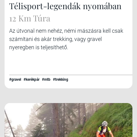
Télisport-legendák nyomában
12 Km Túra
Az útvonal nem nehéz, némi mászásra kell csak
számítani és akár trekking, vagy gravel
nyeregben is teljesíthető.
#gravel
#kerékpár
#mtb
#trekking