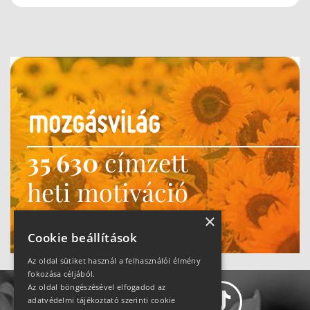
35 630
címzett
heti motiváció
Ne maradj le!
×
Cookie beállítások
Az oldal sütiket használ a felhasználói élmény
fokozása céljából.
Az oldal böngészésével elfogadod az
adatvédelmi tájékoztató szerinti cookie