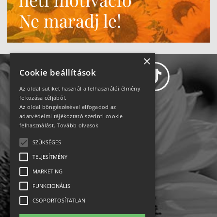
Ne maradj le!
×
Cookie beállítások
Az oldal sütiket használ a felhasználói élmény
fokozása céljából.
Az oldal böngészésével elfogadod az
Adatvédelem
adatvédelmi tájékoztató szerinti cookie
felhasználást.
Tovább olvasok
Állásajánlatok
SZÜKSÉGES
TELJESÍTMÉNY
Impresszum-kapcsolat
MARKETING
Jogi nyilatkozat
FUNKCIONÁLIS
CSOPORTOSÍTATLAN
Rólunk