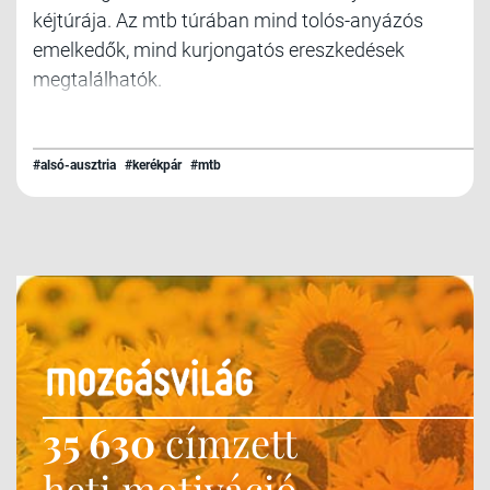
kéjtúrája. Az mtb túrában mind tolós-anyázós
emelkedők, mind kurjongatós ereszkedések
megtalálhatók.
#alsó-ausztria
#kerékpár
#mtb
35 630
címzett
heti motiváció