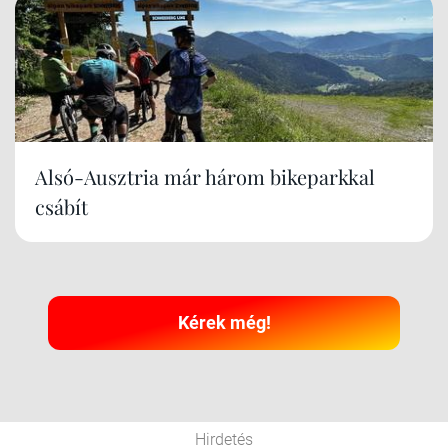
Alsó-Ausztria már három bikeparkkal
csábít
Kérek még!
Hirdetés