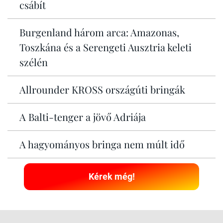
csábít
Burgenland három arca: Amazonas,
Toszkána és a Serengeti Ausztria keleti
szélén
Allrounder KROSS országúti bringák
A Balti-tenger a jövő Adriája
A hagyományos bringa nem múlt idő
Kérek még!