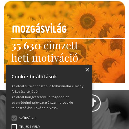
35 630
címzett
heti motiváció
Ne maradj le!
×
Cookie beállítások
Az oldal sütiket használ a felhasználói élmény
fokozása céljából.
Az oldal böngészésével elfogadod az
adatvédelmi tájékoztató szerinti cookie
felhasználást.
Tovább olvasok
SZÜKSÉGES
Adatvédelem
TELJESÍTMÉNY