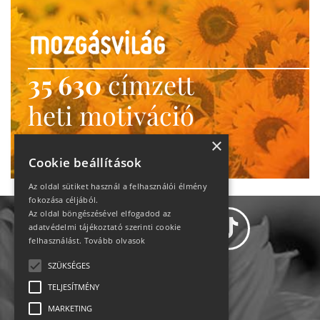
35 630
címzett
heti motiváció
Ne maradj le!
×
Cookie beállítások
Az oldal sütiket használ a felhasználói élmény
fokozása céljából.
Az oldal böngészésével elfogadod az
adatvédelmi tájékoztató szerinti cookie
felhasználást.
Tovább olvasok
SZÜKSÉGES
Adatvédelem
TELJESÍTMÉNY
MARKETING