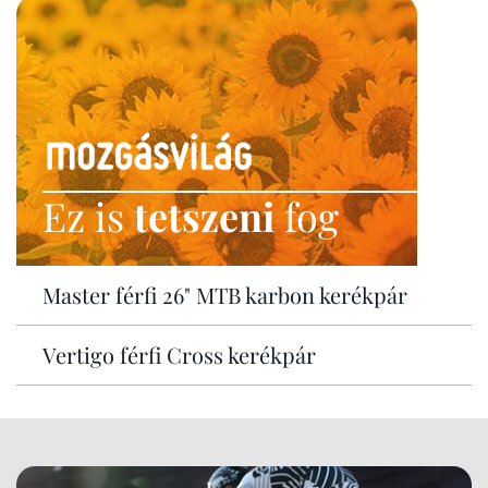
Ez is
tetszeni
fog
Master férfi 26" MTB karbon kerékpár
Vertigo férfi Cross kerékpár