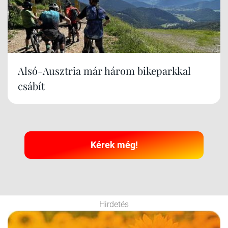
Alsó-Ausztria már három bikeparkkal
csábít
Kérek még!
Hirdetés