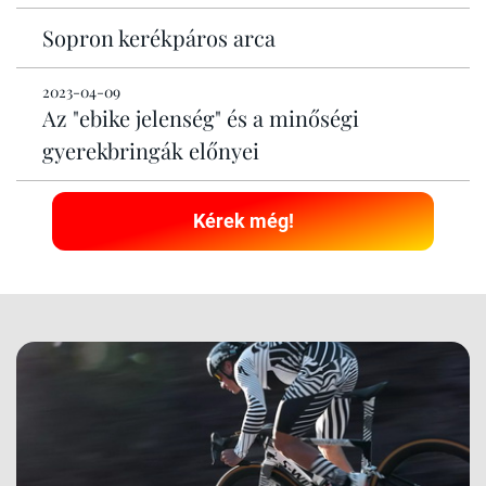
Sopron kerékpáros arca
2023-04-09
Az "ebike jelenség" és a minőségi
gyerekbringák előnyei
Kérek még!