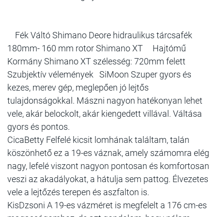
Fék Váltó Shimano Deore hidraulikus tárcsafék
180mm- 160 mm rotor Shimano XT Hajtómű
Kormány Shimano XT szélesség: 720mm felett
Szubjektív vélemények SiMoon Szuper gyors és
kezes, merev gép, meglepően jó lejtős
tulajdonságokkal. Mászni nagyon hatékonyan lehet
vele, akár belockolt, akár kiengedett villával. Váltása
gyors és pontos.
CicaBetty Felfelé kicsit lomhának találtam, talán
köszönhető ez a 19-es váznak, amely számomra elég
nagy, lefelé viszont nagyon pontosan és komfortosan
veszi az akadályokat, a hátulja sem pattog. Élvezetes
vele a lejtőzés terepen és aszfalton is.
KisDzsoni A 19-es vázméret is megfelelt a 176 cm-es