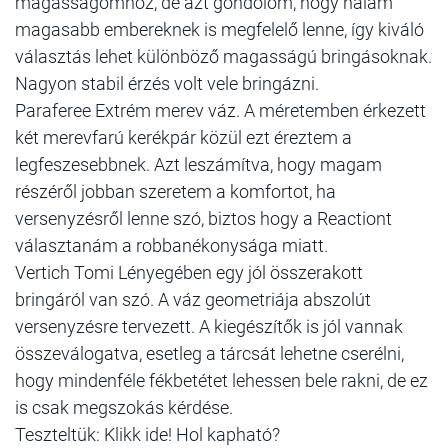
magasságomhoz, de azt gondolom, hogy nálam
magasabb embereknek is megfelelő lenne, így kiváló
választás lehet különböző magasságú bringásoknak.
Nagyon stabil érzés volt vele bringázni.
Paraferee Extrém merev váz. A méretemben érkezett
két merevfarú kerékpár közül ezt éreztem a
legfeszesebbnek. Azt leszámítva, hogy magam
részéről jobban szeretem a komfortot, ha
versenyzésről lenne szó, biztos hogy a Reactiont
választanám a robbanékonysága miatt.
Vertich Tomi Lényegében egy jól összerakott
bringáról van szó. A váz geometriája abszolút
versenyzésre tervezett. A kiegészítők is jól vannak
összeválogatva, esetleg a tárcsát lehetne cserélni,
hogy mindenféle fékbetétet lehessen bele rakni, de ez
is csak megszokás kérdése.
Teszteltük: Klikk ide! Hol kapható?