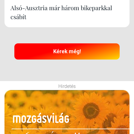
Alsó-Ausztria már három bikeparkkal
csábít
Kérek még!
Hirdetés