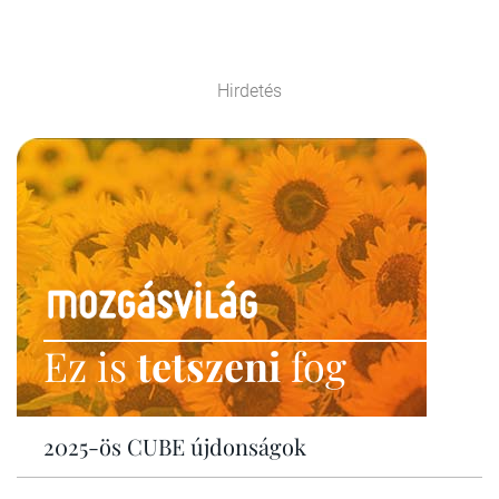
Hirdetés
Ez is
tetszeni
fog
2025-ös CUBE újdonságok