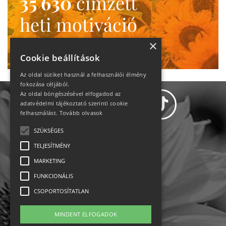
35 630
címzett
heti motiváció
Ne maradj le!
×
Cookie beállítások
Az oldal sütiket használ a felhasználói élmény
fokozása céljából.
Az oldal böngészésével elfogadod az
adatvédelmi tájékoztató szerinti cookie
felhasználást.
Tovább olvasok
SZÜKSÉGES
Adatvédelem
TELJESÍTMÉNY
MARKETING
Állásajánlatok
FUNKCIONÁLIS
Impresszum-kapcsolat
CSOPORTOSÍTATLAN
Jogi nyilatkozat
MINDENT ELFOGADOK