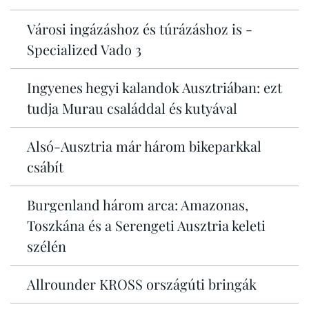
Városi ingázáshoz és túrázáshoz is -
Specialized Vado 3
Ingyenes hegyi kalandok Ausztriában: ezt
tudja Murau családdal és kutyával
Alsó-Ausztria már három bikeparkkal
csábít
Burgenland három arca: Amazonas,
Toszkána és a Serengeti Ausztria keleti
szélén
Allrounder KROSS országúti bringák