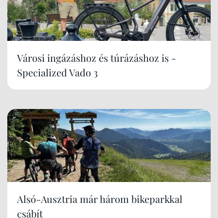
Városi ingázáshoz és túrázáshoz is -
Specialized Vado 3
Alsó-Ausztria már három bikeparkkal
csábít