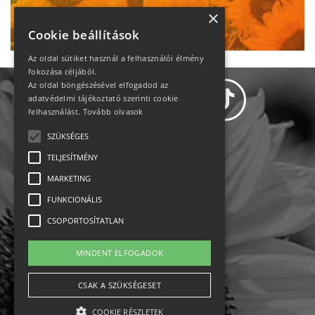
Ne maradj le!
×
Cookie beállítások
Az oldal sütiket használ a felhasználói élmény
fokozása céljából.
Az oldal böngészésével elfogadod az
adatvédelmi tájékoztató szerinti cookie
felhasználást.
Tovább olvasok
SZÜKSÉGES
Adatvédelem
TELJESÍTMÉNY
MARKETING
Állásajánlatok
FUNKCIONÁLIS
Impresszum-kapcsolat
CSOPORTOSÍTATLAN
Jogi nyilatkozat
MINDENT ELFOGADOK
Rólunk
CSAK A SZÜKSÉGESET
COOKIE RÉSZLETEK