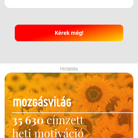
Kérek még!
Hirdetés
35 630
címzett
heti motiváció