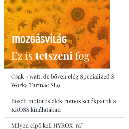
Ez is
tetszeni
fog
Csak 4 watt, de bőven elég Specialized S-
Works Tarmac SL9
Bosch motoros elektromos kerékpárok a
KROSS kínálatában
Milyen cipő kell HYROX-ra?