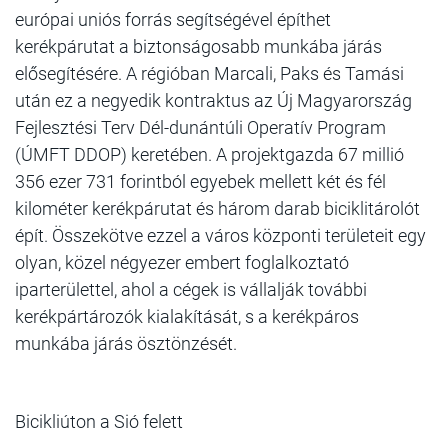
európai uniós forrás segítségével építhet
kerékpárutat a biztonságosabb munkába járás
elősegítésére. A régióban Marcali, Paks és Tamási
után ez a negyedik kontraktus az Új Magyarország
Fejlesztési Terv Dél-dunántúli Operatív Program
(ÚMFT DDOP) keretében. A projektgazda 67 millió
356 ezer 731 forintból egyebek mellett két és fél
kilométer kerékpárutat és három darab biciklitárolót
épít. Összekötve ezzel a város központi területeit egy
olyan, közel négyezer embert foglalkoztató
iparterülettel, ahol a cégek is vállalják további
kerékpártározók kialakítását, s a kerékpáros
munkába járás ösztönzését.
Bicikliúton a Sió felett