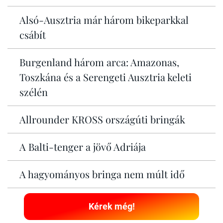
Alsó-Ausztria már három bikeparkkal
csábít
Burgenland három arca: Amazonas,
Toszkána és a Serengeti Ausztria keleti
szélén
Allrounder KROSS országúti bringák
A Balti-tenger a jövő Adriája
A hagyományos bringa nem múlt idő
Kérek még!