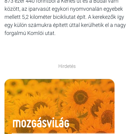
873 ezer 440 forintból a Kénes út és a Budai vám
között, az iparvasút egykori nyomvonalán egyebek
mellett 5,2 kilométer bicikliutat épít. A kerekezők így
egy külön számukra épített úttal kerülhetik el a nagy
forgalmú Komlói utat.
Hirdetés