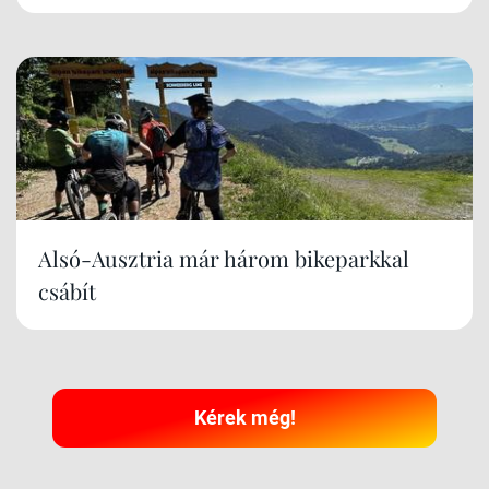
Alsó-Ausztria már három bikeparkkal
csábít
Kérek még!