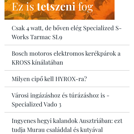
Ez is
tetszeni
fog
Csak 4 watt, de bőven elég Specialized S-
Works Tarmac SL9
Bosch motoros elektromos kerékpárok a
KROSS kínálatában
Milyen cipő kell HYROX-ra?
Városi ingázáshoz és túrázáshoz is -
Specialized Vado 3
Ingyenes hegyi kalandok Ausztriában: ezt
tudja Murau családdal és kutyával