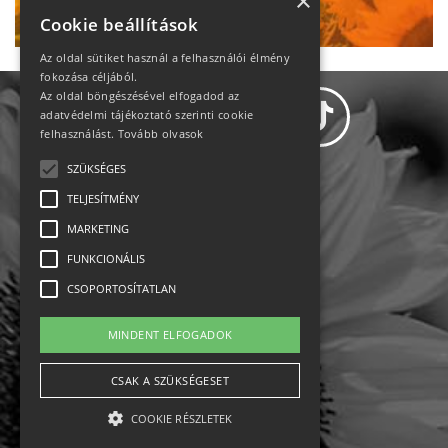
Ne maradj le!
×
Cookie beállítások
Az oldal sütiket használ a felhasználói élmény
fokozása céljából.
Az oldal böngészésével elfogadod az
adatvédelmi tájékoztató szerinti cookie
felhasználást.
Tovább olvasok
SZÜKSÉGES
Adatvédelem
TELJESÍTMÉNY
MARKETING
Állásajánlatok
FUNKCIONÁLIS
Impresszum-kapcsolat
CSOPORTOSÍTATLAN
Jogi nyilatkozat
MINDENT ELFOGADOK
Rólunk
CSAK A SZÜKSÉGESET
COOKIE RÉSZLETEK
English