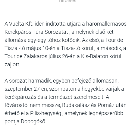
Hirdetés
A Vuelta Kft. idén indította útjára a háromállomásos
Kerékpáros Túra Sorozatát , amelynek első két
állomása egy-egy tóhoz kötődik. Az első, a Tour de
Tisza -tó május 10-én a Tisza-tó körül , a második, a
Tour de Zalakaros július 26-án a Kis-Balaton körül
zajlott.
A sorozat harmadik, egyben befejező állomásán,
szeptember 27-én, szombaton a hegyekbe várják a
kerékpározás és a természet szerelmeseit. A
fővárostól nem messze, Budakalász és Pomáz után
érhető el a Pilis-hegység , amelynek legnépszerűbb
pontja Dobogókő.