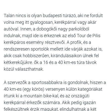
Talán nincs is olyan budapesti túrázó, aki ne fordult
volna meg itt gyalogosan, kerékpárral vagy akár
autóval. Innen, a dobogókői nagy parkolóból
indulnak, majd ide is érkeznek az első Tour de Pilis
kerékpáros esemény résztvevői. A profik, és a
rendszeresen sportolók mellett ide várják azokat is,
akik csak hobbiszerűen, kirándulásaikon ülnek fel
kétkerekűjükre. ők a 16 és a 40 km-es túra távok
közül választhatnak.
A szervezők a sportosabbakra is gondolnak, hiszen a
40 km-es (egy körös) versenyen külön kategóriákat
írtunk ki a mountain bike-kal, és az országúti
kerékpárral érkezők számára. Akik pedig igazán
felkészültnek érzik magukat, elindulhatnak a két