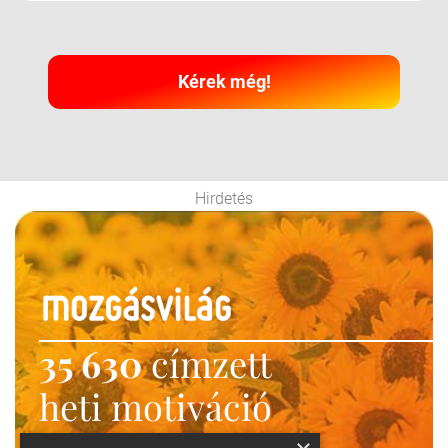
Kérek még!
Hirdetés
35 630
címzett
heti motiváció