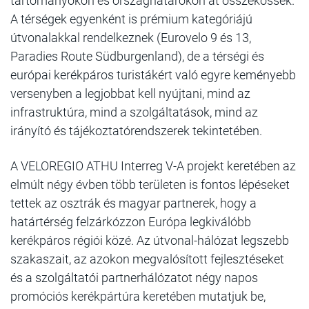
tartományokon és országhatárokon át összekössék.
A térségek egyenként is prémium kategóriájú
útvonalakkal rendelkeznek (Eurovelo 9 és 13,
Paradies Route Südburgenland), de a térségi és
európai kerékpáros turistákért való egyre keményebb
versenyben a legjobbat kell nyújtani, mind az
infrastruktúra, mind a szolgáltatások, mind az
irányító és tájékoztatórendszerek tekintetében.
A VELOREGIO ATHU Interreg V-A projekt keretében az
elmúlt négy évben több területen is fontos lépéseket
tettek az osztrák és magyar partnerek, hogy a
határtérség felzárkózzon Európa legkiválóbb
kerékpáros régiói közé. Az útvonal-hálózat legszebb
szakaszait, az azokon megvalósított fejlesztéseket
és a szolgáltatói partnerhálózatot négy napos
promóciós kerékpártúra keretében mutatjuk be,