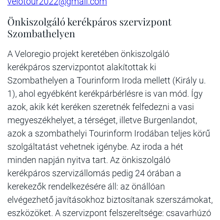
velotour2022@gmail.com
Önkiszolgáló kerékpáros szervizpont
Szombathelyen
A Veloregio projekt keretében önkiszolgáló
kerékpáros szervizpontot alakítottak ki
Szombathelyen a Tourinform Iroda mellett (Király u.
1), ahol egyébként kerékpárbérlésre is van mód. Így
azok, akik két keréken szeretnék felfedezni a vasi
megyeszékhelyet, a térséget, illetve Burgenlandot,
azok a szombathelyi Tourinform Irodában teljes körű
szolgáltatást vehetnek igénybe. Az iroda a hét
minden napján nyitva tart. Az önkiszolgáló
kerékpáros szervizállomás pedig 24 órában a
kerekezők rendelkezésére áll: az önállóan
elvégezhető javításokhoz biztosítanak szerszámokat,
eszközöket. A szervizpont felszereltsége: csavarhúzó