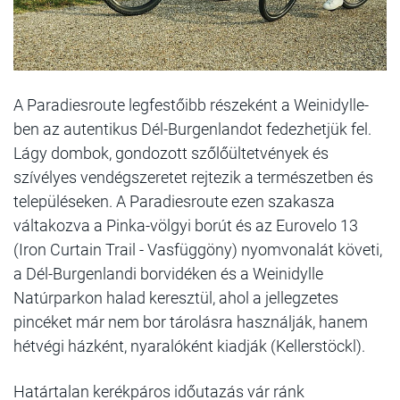
A Paradiesroute legfestőibb részeként a Weinidylle-
ben az autentikus Dél-Burgenlandot fedezhetjük fel.
Lágy dombok, gondozott szőlőültetvények és
szívélyes vendégszeretet rejtezik a természetben és
településeken. A Paradiesroute ezen szakasza
váltakozva a Pinka-völgyi borút és az Eurovelo 13
(Iron Curtain Trail - Vasfüggöny) nyomvonalát követi,
a Dél-Burgenlandi borvidéken és a Weinidylle
Natúrparkon halad keresztül, ahol a jellegzetes
pincéket már nem bor tárolásra használják, hanem
hétvégi házként, nyaralóként kiadják (Kellerstöckl).
Határtalan kerékpáros időutazás vár ránk