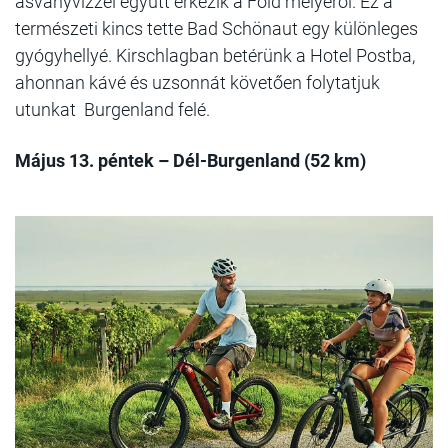
ásványvízzel együtt érkezik a Föld mélyéről. Ez a
természeti kincs tette Bad Schönaut egy különleges
gyógyhellyé. Kirschlagban betérünk a Hotel Postba,
ahonnan kávé és uzsonnát követően folytatjuk
utunkat Burgenland felé.
Május 13. péntek – Dél-Burgenland (52 km)