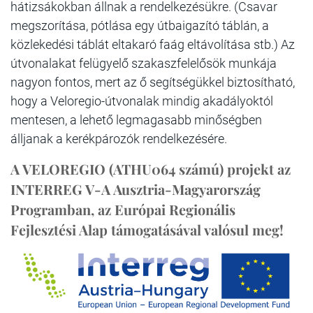
hátizsákokban állnak a rendelkezésükre. (Csavar
megszorítása, pótlása egy útbaigazító táblán, a
közlekedési táblát eltakaró faág eltávolítása stb.) Az
útvonalakat felügyelő szakaszfelelősök munkája
nagyon fontos, mert az ő segítségükkel biztosítható,
hogy a Veloregio-útvonalak mindig akadályoktól
mentesen, a lehető legmagasabb minőségben
álljanak a kerékpározók rendelkezésére.
A VELOREGIO (ATHU064 számú) projekt az
INTERREG V-A Ausztria-Magyarország
Programban, az Európai Regionális
Fejlesztési Alap támogatásával valósul meg!