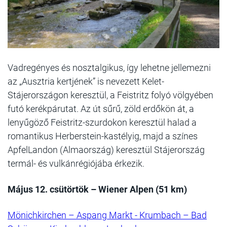
Vadregényes és nosztalgikus, így lehetne jellemezni
az „Ausztria kertjének” is nevezett Kelet-
Stájerországon keresztül, a Feistritz folyó völgyében
futó kerékpárutat. Az út sűrű, zöld erdőkön át, a
lenyűgöző Feistritz-szurdokon keresztül halad a
romantikus Herberstein-kastélyig, majd a színes
ApfelLandon (Almaország) keresztül Stájerország
termál- és vulkánrégiójába érkezik.
Május 12. csütörtök – Wiener Alpen (51 km)
Mönichkirchen – Aspang Markt - Krumbach – Bad