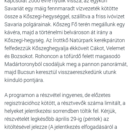
kapcsolat 2000 évre nyúlik vissza, az egykori
Savariát egy máig fennmaradt vízvezeték kötötte
össze a Kőszegi-hegységgel, szállítva a friss ivóvizet
Savaria polgárainak. Kőszeg Fő terén megállunk egy
kávéra, majd a történelmi belvároson át irány a
Kőszegi-hegység. Az Írottkő Natúrpark kerékpárúton
felfedezzük Kőszeghegyalja ékköveit Cákot, Velemet
és Bozsokot. Rohoncon a tófürdő felett magasodó
Madártoronyból csodáljuk meg a pannon panorámát,
majd Bucsun keresztül visszaereszkedünk utunk
kiinduló pontjára.
A programon a részvétel ingyenes, de előzetes
regisztrációhoz kötött, a résztvevők száma limitált, a
helyeket jelentkezési sorrendben töltik fel. Kérjük,
részvételét legkésőbb április 29-ig (péntek) az
kitöltésével jelezze (A jelentkezés elfogadásáról a