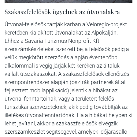
Szakaszfelelősök ügyelnek az útvonalakra
Útvonal-felelősök tartják karban a Veloregio-projekt
keretében kialakított útvonalakat az Alpokalján.
Ehhez a Savaria Turizmus Nonprofit Kft.
szerszámkészleteket szerzett be, a felelősök pedig a
velük megkötött szerződés alapján évente több
alkalommal is végig járják két keréken az általuk
vállalt útszakaszokat. A szakaszfelelősök ellenőrzési
szempontrendszer alapján (osztrák partnerek által
fejlesztett mobilapplikáció) jelentik a hibákat az
útvonal fenntartóinak, vagy a területért felelős
turisztikai szervezeteknek, akik pedig továbbítják az
illetékes útvonalfenntartónak. Ha a hibákat helyben ki
lehet javítani, akkor a szakaszfelelősök elvégzik
szerszámkészlet segítségével, amelyek időjárásálló