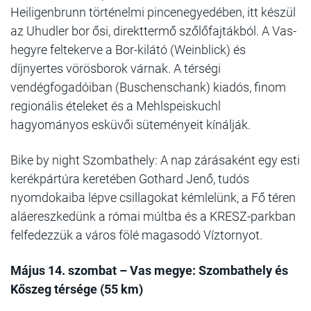
Heiligenbrunn történelmi pincenegyedében, itt készül
az Uhudler bor ősi, direkttermő szőlőfajtákból. A Vas-
hegyre feltekerve a Bor-kilátó (Weinblick) és
díjnyertes vörösborok várnak. A térségi
vendégfogadóiban (Buschenschank) kiadós, finom
regionális ételeket és a Mehlspeiskuchl
hagyományos esküvői süteményeit kínálják.
Bike by night Szombathely: A nap zárásaként egy esti
kerékpártúra keretében Gothard Jenő, tudós
nyomdokaiba lépve csillagokat kémlelünk, a Fő téren
aláereszkedünk a római múltba és a KRESZ-parkban
felfedezzük a város fölé magasodó Víztornyot.
Május 14. szombat – Vas megye: Szombathely és
Kőszeg térsége (55 km)