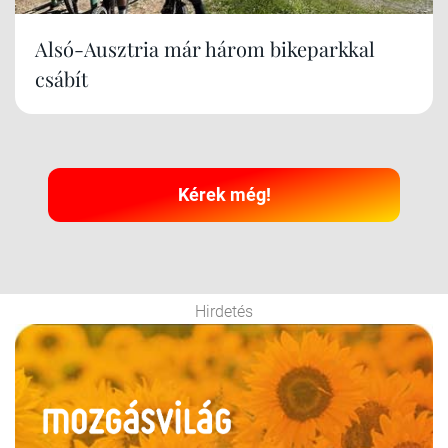
Alsó-Ausztria már három bikeparkkal
csábít
Kérek még!
Hirdetés