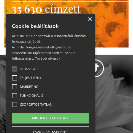
35 630
címzett
heti motiváció
×
Cookie beállítások
Ne maradj le!
Az oldal sütiket használ a felhasználói élmény
fokozása céljából.
Az oldal böngészésével elfogadod az
adatvédelmi tájékoztató szerinti cookie
felhasználást.
Tovább olvasok
SZÜKSÉGES
TELJESÍTMÉNY
MARKETING
Adatvédelem
FUNKCIONÁLIS
CSOPORTOSÍTATLAN
Állásajánlatok
MINDENT ELFOGADOK
Impresszum-kapcsolat
CSAK A SZÜKSÉGESET