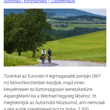
Schönau - Kirchschlag – Lockenhaus
Túránkat az Eurovelo 9 legmagasabb pontján (967
m) Mönichkirchenben kezdjük, majd innen
kényelmesen és biztonságosan leereszkedünk
AspangMarkt-ba a Wechsel hegység lábához. Itt
megtekintjük az Automobil Múzeumot, ami nemcsak
a régi autók szerelmeseit hozza lázba. 2.500