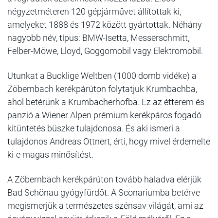
négyzetméteren 120 gépjárművet állítottak ki,
amelyeket 1888 és 1972 között gyártottak. Néhány
nagyobb név, típus: BMW-Isetta, Messerschmitt,
Felber-Möwe, Lloyd, Goggomobil vagy Elektromobil.
Utunkat a Bucklige Weltben (1000 domb vidéke) a
Zöbernbach kerékpárúton folytatjuk Krumbachba,
ahol betérünk a Krumbacherhofba. Ez az étterem és
panzió a Wiener Alpen prémium kerékpáros fogadó
kitüntetés büszke tulajdonosa. És aki ismeri a
tulajdonos Andreas Ottnert, érti, hogy mivel érdemelte
ki-e magas minősítést.
A Zöbernbach kerékpárúton tovább haladva elérjük
Bad Schönau gyógyfürdőt. A Sconariumba betérve
megismerjük a természetes szénsav világát, ami az