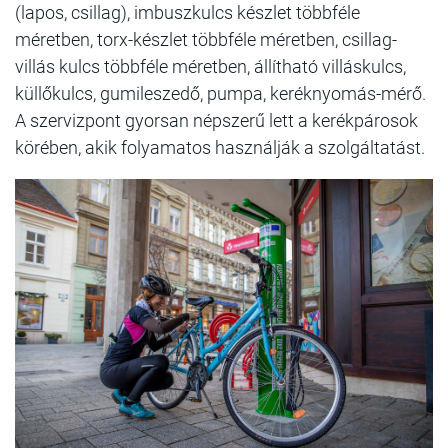
(lapos, csillag), imbuszkulcs készlet többféle
méretben, torx-készlet többféle méretben, csillag-
villás kulcs többféle méretben, állítható villáskulcs,
küllőkulcs, gumileszedő, pumpa, keréknyomás-mérő.
A szervizpont gyorsan népszerű lett a kerékpárosok
körében, akik folyamatos használják a szolgáltatást.