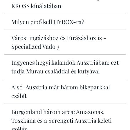
KROSS kínálatában
Milyen cipő kell HYROX-ra?
Városi ingázáshoz és túrázáshoz is -
Specialized Vado 3
Ingyenes hegyi kalandok Ausztriában: ezt
tudja Murau családdal és kutyával
Alsó-Ausztria már három bikeparkkal
csábít
Burgenland három arca: Amazonas,
Toszkána és a Serengeti Ausztria keleti
szélén