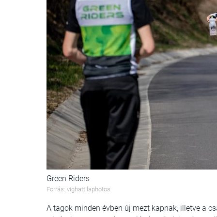
Green Riders
Forrás: vighattilaphotos
A tagok minden évben új mezt kapnak, illetve a c