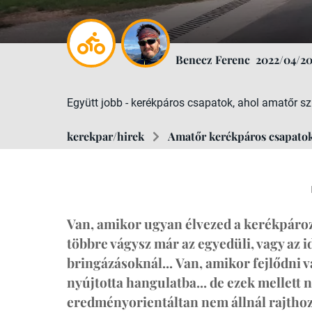
Benecz Ferenc
2022/04/2
Együtt jobb - kerékpáros csapatok, ahol amatőr sz
kerekpar/hirek
Amatőr kerékpáros csapato
Van, amikor ugyan élvezed a kerékpároz
többre vágysz már az egyedüli, vagy az 
bringázásoknál... Van, amikor fejlődni v
nyújtotta hangulatba... de ezek mellett 
eredményorientáltan nem állnál rajthoz