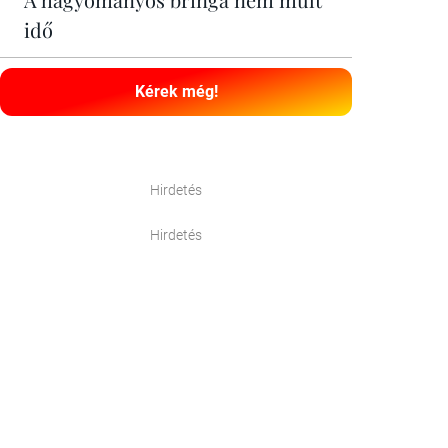
idő
Kérek még!
Hirdetés
Hirdetés