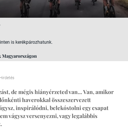
0
inten is kerékpározhatunk.
k Magyarországon
Hirdetés
ást, de mégis hiányérzeted van... Van, amikor
időnkénti haverokkal összeszervezett
ágysz, inspirálódni, belekóstolni egy csapat
nem vágysz versenyezni, vagy legalábbis
.