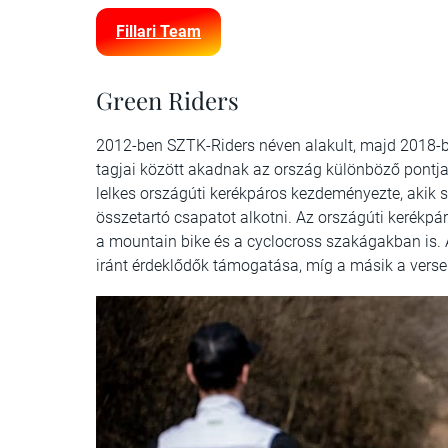
Fillari Team
Green Riders
2012-ben SZTK-Riders néven alakult, majd 2018-b
tagjai között akadnak az ország különböző pontjair
lelkes országúti kerékpáros kezdeményezte, akik s
összetartó csapatot alkotni. Az országúti kerékpár
a mountain bike és a cyclocross szakágakban is. 
iránt érdeklődők támogatása, míg a másik a vers