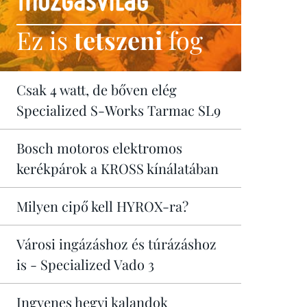
Ez is
tetszeni
fog
Csak 4 watt, de bőven elég
Specialized S-Works Tarmac SL9
Bosch motoros elektromos
kerékpárok a KROSS kínálatában
Milyen cipő kell HYROX-ra?
Városi ingázáshoz és túrázáshoz
is - Specialized Vado 3
Ingyenes hegyi kalandok