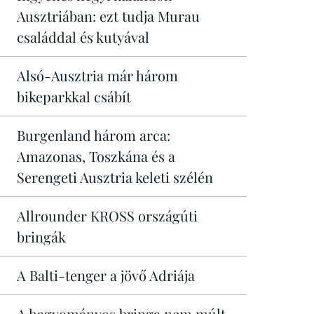
Ausztriában: ezt tudja Murau
családdal és kutyával
Alsó-Ausztria már három
bikeparkkal csábít
Burgenland három arca:
Amazonas, Toszkána és a
Serengeti Ausztria keleti szélén
Allrounder KROSS országúti
bringák
A Balti-tenger a jövő Adriája
A hagyományos bringa nem múlt