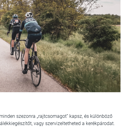
l minden szezonra „rajtcsomagot” kapsz, és különböző
lékkiegészítőt, vagy szervizeltetheted a kerékpárodat.