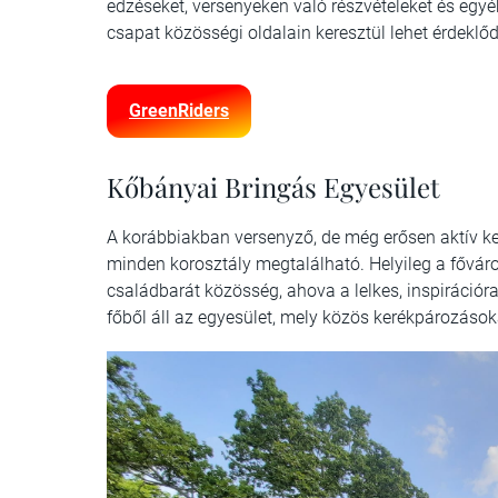
edzéseket, versenyeken való részvételeket és egy
csapat közösségi oldalain keresztül lehet érdeklőd
GreenRiders
Kőbányai Bringás Egyesület
A korábbiakban versenyző, de még erősen aktív ke
minden korosztály megtalálható. Helyileg a fővár
családbarát közösség, ahova a lelkes, inspirációra
főből áll az egyesület, mely közös kerékpározások