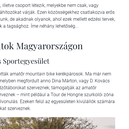
 illetve csoport létezik, melyekbe nem csak, vagy
 áhítozókat várják. Ezen közösségekhez csatlakozva erős
unk, de akadnak olyanok, ahol ezek mellett edzési tervek,
ak a tagsághoz. Íme néhány lehetőség...
atok Magyarországon
s Sportegyesület
tották amatőr mountain bike kerékpárosok. Ma már nem
melyben megfordult anno Dina Márton, vagy D. Kovács
dzőtáborokat szerveznek, támogatják az amatőr
rveznek – mint például a Tour de Hongrie szurkolói zóna
lvonulás. Ezeken felül az egyesületen kívülállók számára
kat szerveznek.