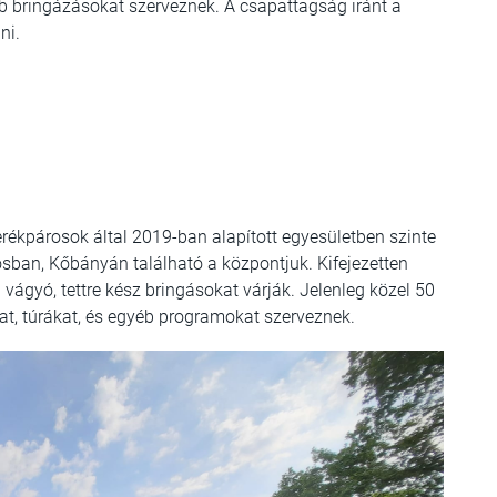
éb bringázásokat szerveznek. A csapattagság iránt a
ni.
rékpárosok által 2019-ban alapított egyesületben szinte
osban, Kőbányán található a központjuk. Kifejezetten
 vágyó, tettre kész bringásokat várják. Jelenleg közel 50
at, túrákat, és egyéb programokat szerveznek.