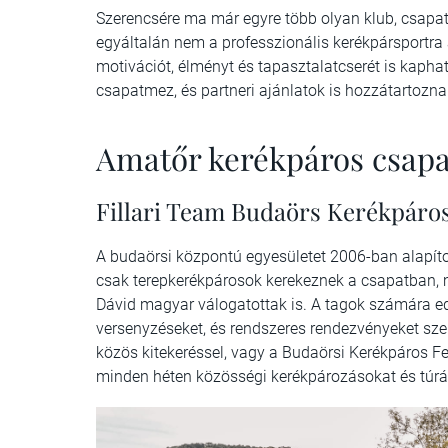
Szerencsére ma már egyre több olyan klub, csapat,
egyáltalán nem a professzionális kerékpársportra
motivációt, élményt és tapasztalatcserét is kaphat
csapatmez, és partneri ajánlatok is hozzátartozn
Amatőr kerékpáros csap
Fillari Team Budaörs Kerékpáro
A budaörsi központú egyesületet 2006-ban alapí
csak terepkerékpárosok kerekeznek a csapatban, 
Dávid magyar válogatottak is. A tagok számára e
versenyzéseket, és rendszeres rendezvényeket sze
közös kitekeréssel, vagy a Budaörsi Kerékpáros Fe
minden héten közösségi kerékpározásokat és túrá