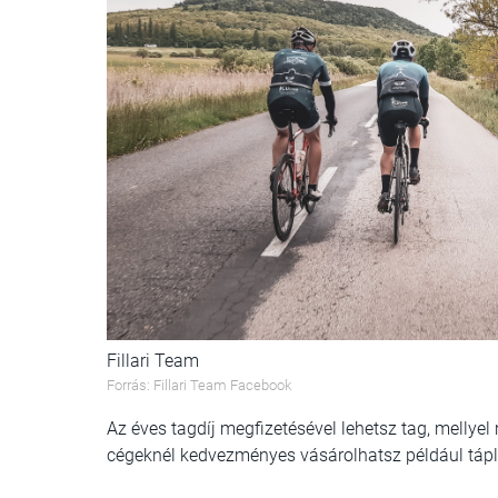
Fillari Team
Forrás: Fillari Team Facebook
Az éves tagdíj megfizetésével lehetsz tag, mellye
cégeknél kedvezményes vásárolhatsz például táplá