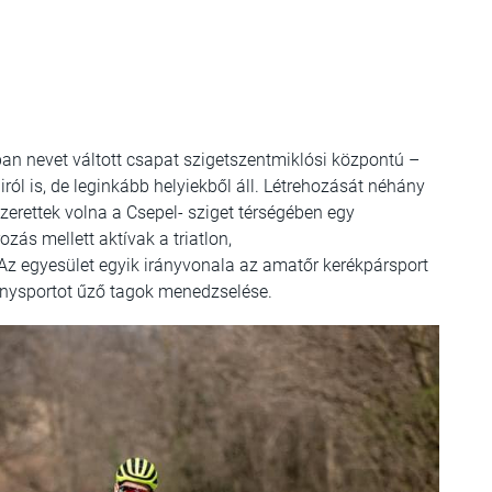
an nevet váltott csapat szigetszentmiklósi központú –
ól is, de leginkább helyiekből áll. Létrehozását néhány
zerettek volna a Csepel- sziget térségében egy
ozás mellett aktívak a triatlon,
Az egyesület egyik irányvonala az amatőr kerékpársport
enysportot űző tagok menedzselése.