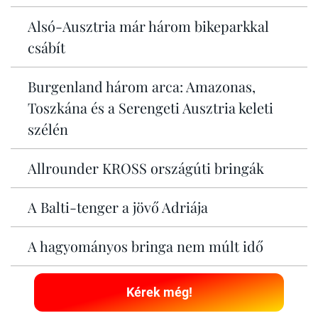
Alsó-Ausztria már három bikeparkkal
csábít
Burgenland három arca: Amazonas,
Toszkána és a Serengeti Ausztria keleti
szélén
Allrounder KROSS országúti bringák
A Balti-tenger a jövő Adriája
A hagyományos bringa nem múlt idő
Kérek még!