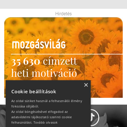
Hirdetés
35 630
címzett
heti motiváció
Ne maradj le!
×
Cookie beállítások
Az oldal sütiket használ a felhasználói élmény
fokozása céljából.
Az oldal böngészésével elfogadod az
adatvédelmi tájékoztató szerinti cookie
felhasználást.
Tovább olvasok