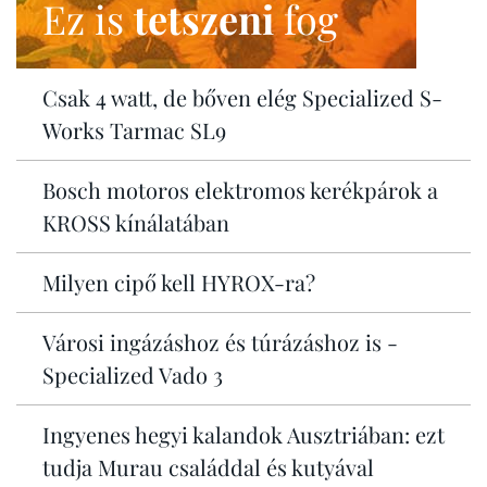
Ez is
tetszeni
fog
Csak 4 watt, de bőven elég Specialized S-
Works Tarmac SL9
Bosch motoros elektromos kerékpárok a
KROSS kínálatában
Milyen cipő kell HYROX-ra?
Városi ingázáshoz és túrázáshoz is -
Specialized Vado 3
Ingyenes hegyi kalandok Ausztriában: ezt
tudja Murau családdal és kutyával