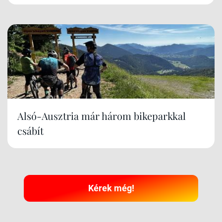
Alsó-Ausztria már három bikeparkkal
csábít
Kérek még!