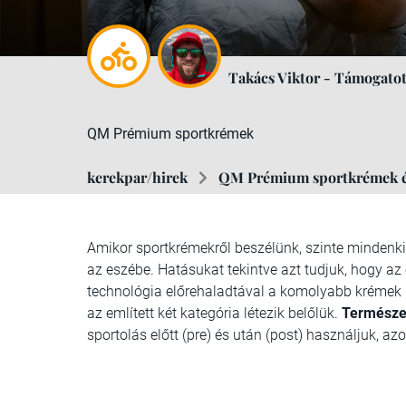
Takács Viktor - Támogatot
QM Prémium sportkrémek
kerekpar/hirek
QM Prémium sportkrémek és
Amikor sportkrémekről beszélünk, szinte mindenki
az eszébe. Hatásukat tekintve azt tudjuk, hogy az e
technológia előrehaladtával a komolyabb krémek m
az említett két kategória létezik belőlük.
Természe
sportolás előtt (pre) és után (post) használjuk, a