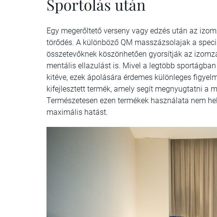
Sportolás után
Egy megerőltető verseny vagy edzés után az izomza
törődés. A különböző QM masszázsolajak a speciá
összetevőknek köszönhetően gyorsítják az izomzat 
mentális ellazulást is. Mivel a legtöbb sportágban
kitéve, ezek ápolására érdemes különleges figyelme
kifejlesztett termék, amely segít megnyugtatni a meg
Természetesen ezen termékek használata nem helyet
maximális hatást.