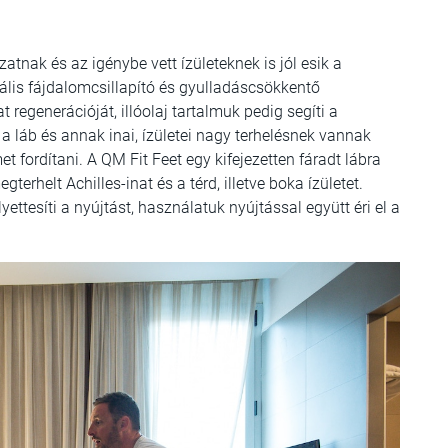
tnak és az igénybe vett ízületeknek is jól esik a
lis fájdalomcsillapító és gyulladáscsökkentő
regenerációját, illóolaj tartalmuk pedig segíti a
 a láb és annak inai, ízületei nagy terhelésnek vannak
t fordítani. A QM Fit Feet egy kifejezetten fáradt lábra
terhelt Achilles-inat és a térd, illetve boka ízületet.
tesíti a nyújtást, használatuk nyújtással együtt éri el a