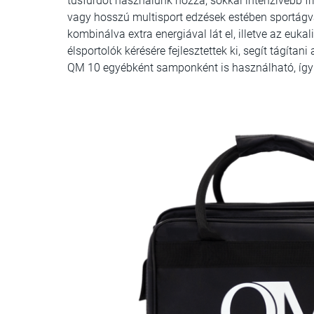
tusfürdőt használunk hozzá, sokkal intenzívebb fri
vagy hosszú multisport edzések estében sportágv
kombinálva extra energiával lát el, illetve az eukali
élsportolók kérésére fejlesztettek ki, segít tágítan
QM 10 egyébként samponként is használható, íg