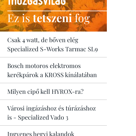
Ez is
tetszeni
fog
Csak 4 watt, de bőven elég
Specialized S-Works Tarmac SL9
Bosch motoros elektromos
kerékpárok a KROSS kínálatában
Milyen cipő kell HYROX-ra?
Városi ingázáshoz és túrázáshoz
is - Specialized Vado 3
Ingyenes hegyi kalandok