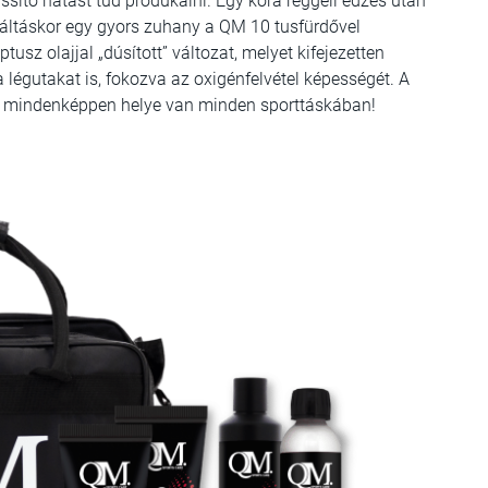
ssítő hatást tud produkálni. Egy kora reggeli edzés után
áltáskor egy gyors zuhany a QM 10 tusfürdővel
ptusz olajjal „dúsított” változat, melyet kifejezetten
i a légutakat is, fokozva az oxigénfelvétel képességét. A
y mindenképpen helye van minden sporttáskában!