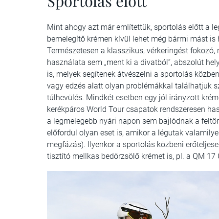
Sportolás előtt
Mint ahogy azt már említettük, sportolás előtt a 
bemelegítő krémen kívül lehet még bármi mást is ha
Természetesen a klasszikus, vérkeringést fokozó,
használata sem „ment ki a divatból”, abszolút he
is, melyek segítenek átvészelni a sportolás közb
vagy edzés alatt olyan problémákkal találhatjuk 
túlhevülés. Mindkét esetben egy jól irányzott kré
kerékpáros World Tour csapatok rendszeresen hasz
a legmelegebb nyári napon sem bajlódnak a feltört
előfordul olyan eset is, amikor a légutak valamily
megfázás). Ilyenkor a sportolás közbeni erőtelje
tisztító mellkas bedörzsölő krémet is, pl. a QM 17