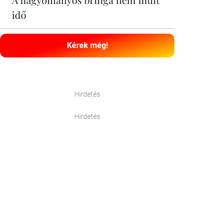
idő
Kérek még!
Hirdetés
Hirdetés