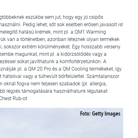
legtöbbeknek eszükbe sem jut, hogy egy jó csípős
sználni. Pedig lehet, sőt sok esetben erősen javasolt is!
 melegítő hatású krémek, mint pl. a QM1 Warming
lyük van a történetben, azonban léteznek olyan termékek
eni, sokszor extrém körülményeket. Egy hosszabb verseny
szembe magunkat, mint pl. a kidörzsölődés vagy a
mezéssel sokat javíthatunk a komfortérzetünkön. A
nálják pl. a QM 20 Pro és a QM Cooling termékeket, így
 hátsóval vagy a túlhevült bőrfelülettel. Számtalanszor
en oknál fogva nem teljesen szabadok (pl. allergia,
sebb légzés támogatására használhatunk légutakat
 Chest Rub-ot.