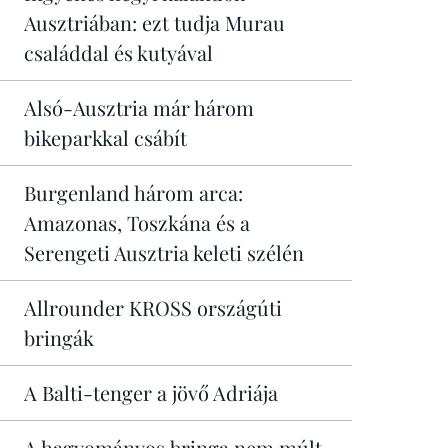
Ausztriában: ezt tudja Murau
családdal és kutyával
Alsó-Ausztria már három
bikeparkkal csábít
Burgenland három arca:
Amazonas, Toszkána és a
Serengeti Ausztria keleti szélén
Allrounder KROSS országúti
bringák
A Balti-tenger a jövő Adriája
A hagyományos bringa nem múlt