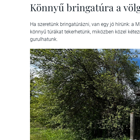
Könnyű bringatúra a völ
Ha szeretünk bringatúrázni, van egy jó hírünk: a 
könnyű túrákat tekerhetünk, miközben közel kéte
gurulhatunk.