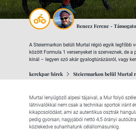
Benecz Ferenc - Támogato
A Steiermarkon belüli Murtal régió egyik legfőbb 
között Formula 1 versenyeket is szerveznek, de a 
kínál – legyen szó akár gyalogtúrázásról, vagy ke
kerekpar/hirek
Steiermarkon belül Murtal r
Murtal lenyűgöző alpesi tájaival, a Mur folyó széle
látnivalókkal nem csak a technikai sportok iránt é
kikapcsolódást, ami az autentikus osztrák hangul
pedig gyorsan, nagyjából nettó 4,5 órányi autóútr
közlekedve suhanhatunk célállomásunkig.