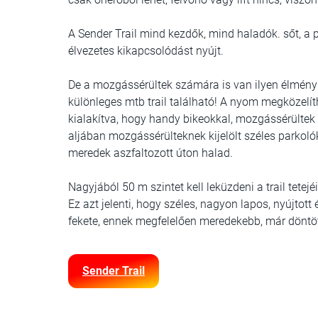
A Sender Trail mind kezdők, mind haladók. sőt, a 
élvezetes kikapcsolódást nyújt.
De a mozgássérültek számára is van ilyen élmény
különleges mtb trail található! A nyom megközelí
kialakítva, hogy handy bikeokkal, mozgássérültek 
aljában mozgássérülteknek kijelölt széles parkol
meredek aszfaltozott úton halad.
Nagyjából 50 m szintet kell leküzdeni a trail tete
Ez azt jelenti, hogy széles, nagyon lapos, nyújtott
fekete, ennek megfelelően meredekebb, már döntö
Sender Trail