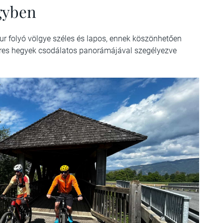
gyben
Mur folyó völgye széles és lapos, ennek köszönhetően
zres hegyek csodálatos panorámájával szegélyezve