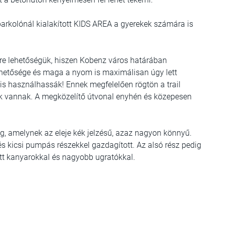
parkolónál kialakított KIDS AREA a gyerekek számára is
re lehetőségük, hiszen Kobenz város határában
thetősége és maga a nyom is maximálisan úgy lett
is használhassák! Ennek megfelelően rögtön a trail
ók vannak. A megközelítő útvonal enyhén és közepesen
jéig, amelynek az eleje kék jelzésű, azaz nagyon könnyű.
 és kicsi pumpás részekkel gazdagított. Az alsó rész pedig
tt kanyarokkal és nagyobb ugratókkal.