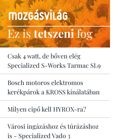
Ez is
tetszeni
fog
Csak 4 watt, de bőven elég
Specialized S-Works Tarmac SL9
Bosch motoros elektromos
kerékpárok a KROSS kínálatában
Milyen cipő kell HYROX-ra?
Városi ingázáshoz és túrázáshoz
is - Specialized Vado 3