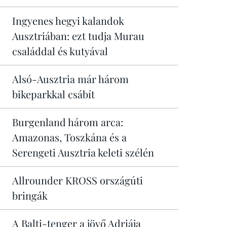
Ingyenes hegyi kalandok
Ausztriában: ezt tudja Murau
családdal és kutyával
Alsó-Ausztria már három
bikeparkkal csábít
Burgenland három arca:
Amazonas, Toszkána és a
Serengeti Ausztria keleti szélén
Allrounder KROSS országúti
bringák
A Balti-tenger a jövő Adriája