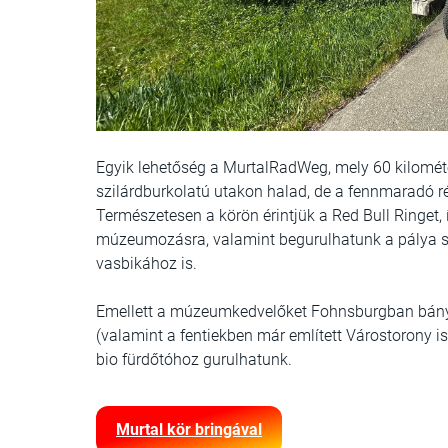
Egyik lehetőség a MurtalRadWeg, mely 60 kilométe
szilárdburkolatú utakon halad, de a fennmaradó r
Természetesen a körön érintjük a Red Bull Ringet,
múzeumozásra, valamint begurulhatunk a pálya sz
vasbikához is.
Emellett a múzeumkedvelőket Fohnsburgban bány
(valamint a fentiekben már említett Várostorony is
bio fürdőtóhoz gurulhatunk.
Murtal kör bringával