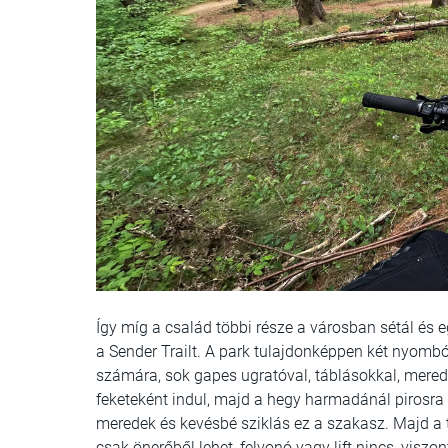
Így míg a család többi része a városban sétál és eg
a Sender Trailt. A park tulajdonképpen két nyombó
számára, sok gapes ugratóval, táblásokkal, mere
feketeként indul, majd a hegy harmadánál pirosra vá
meredek és kevésbé sziklás ez a szakasz. Majd a tr
csak önerőből lehet, felvonó vagy lift nincs, viszo