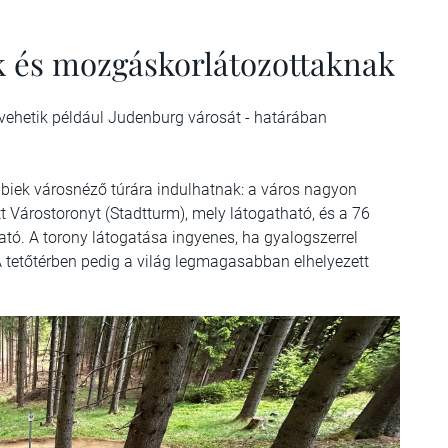
k és mozgáskorlátozottaknak
a vehetik például Judenburg városát - határában
bbiek városnéző túrára indulhatnak: a város nagyon
t Várostoronyt (Stadtturm), mely látogatható, és a 76
ható. A torony látogatása ingyenes, ha gyalogszerrel
 A tetőtérben pedig a világ legmagasabban elhelyezett