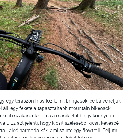
y-egy teraszon frissítőzik, mi, bringások, célba vehetjük
l áll: egy fekete a tapasztaltabb mountain bikeosok
dekebb szakaszokkal, és a másik előbb egy könnyebb
lt. Ez azt jelenti, hogy kicsit szélesebb, kicsit kevésbé
ail alsó harmada kék, ami szinte egy flowtrail. Feljutni
nt a betonúton kényelmesen fel lehet tekerni.