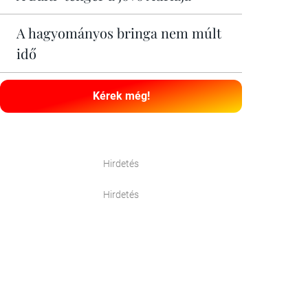
A hagyományos bringa nem múlt
idő
Kérek még!
Hirdetés
Hirdetés