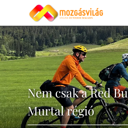
Nem csak a Red Bul
Murtal régió