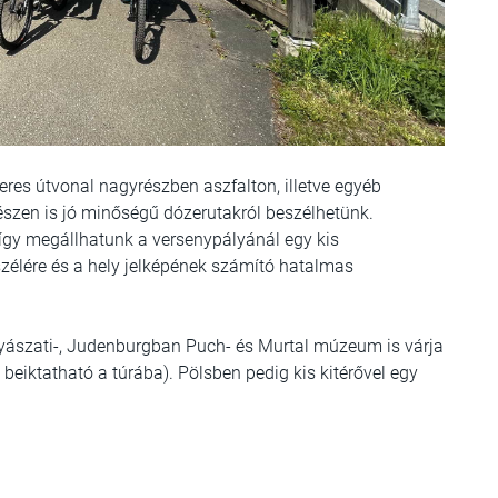
res útvonal nagyrészben aszfalton, illetve egyéb
észen is jó minőségű dózerutakról beszélhetünk.
 így megállhatunk a versenypályánál egy kis
élére és a hely jelképének számító hatalmas
ászati-, Judenburgban Puch- és Murtal múzeum is várja
 beiktatható a túrába). Pölsben pedig kis kitérővel egy