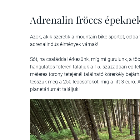
Adrenalin fröccs épekne
Azok, akik szeretik a mountain bike sportot, célb
adrenalindús élmények várnak!
Sőt, ha családdal érkezünk, míg mi gurulunk, a tö
hangulatos főterén találjuk a 15. században építet
méteres torony tetejénél található körerkély bejár
tesszük meg a 250 lépcsőfokot, míg a lift 3 euro.
planetáriumát találjuk!