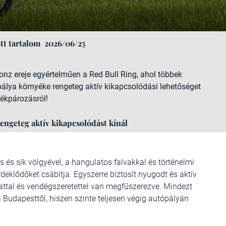
tt tartalom
2026/06/25
vonz ereje egyértelműen a Red Bull Ring, ahol többek
pálya környéke rengeteg aktív kikapcsolódási lehetőséget
rékpározásról!
engeteg aktív kikapcsolódást kínál
s és sík völgyével, a hangulatos falvakkal és történelmi
rdeklődőket csábítja. Egyszerre biztosít nyugodt és aktív
attal és vendégszeretettel van megfűszerezve. Mindezt
a Budapesttől, hiszen szinte teljesen végig autópályán