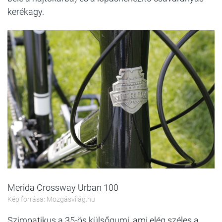
kerékagy.
Merida Crossway Urban 100
Kép forrása: Mozgásvilág.hu
Szimpatikus a 35-ös külsőgumi, ami elég széles a