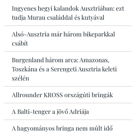
Ingyenes hegyi kalandok Ausztriában: ezt
tudja Murau családdal és kutyával
Alsó-Ausztria már három bikeparkkal
csábít
Burgenland három arca: Amazonas,
Toszkána és a Serengeti Ausztria keleti
szélén
Allrounder KROSS országúti bringák
A Balti-tenger a jövő Adriája
A hagyományos bringa nem múlt idő