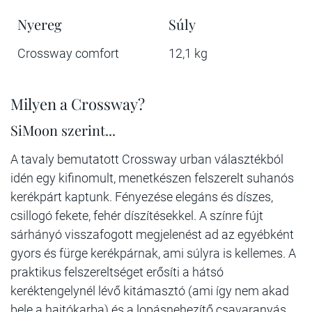
Nyereg
Súly
Crossway comfort
12,1 kg
Milyen a Crossway?
SiMoon szerint...
A tavaly bemutatott Crossway urban választékból
idén egy kifinomult, menetkészen felszerelt suhanós
kerékpárt kaptunk. Fényezése elegáns és díszes,
csillogó fekete, fehér díszítésekkel. A színre fújt
sárhányó visszafogott megjelenést ad az egyébként
gyors és fürge kerékpárnak, ami súlyra is kellemes. A
praktikus felszereltséget erősíti a hátsó
keréktengelynél lévő kitámasztó (ami így nem akad
bele a hajtókarba) és a lopásnehezítő csavaranyás