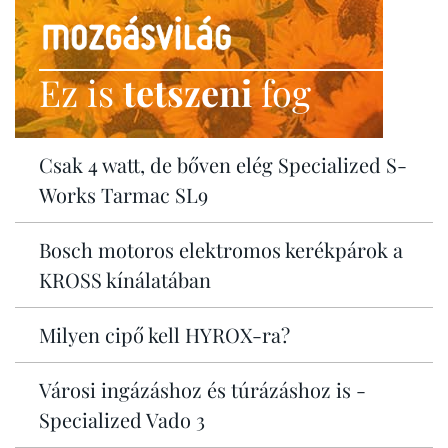
Ez is
tetszeni
fog
Csak 4 watt, de bőven elég Specialized S-
Works Tarmac SL9
Bosch motoros elektromos kerékpárok a
KROSS kínálatában
Milyen cipő kell HYROX-ra?
Városi ingázáshoz és túrázáshoz is -
Specialized Vado 3