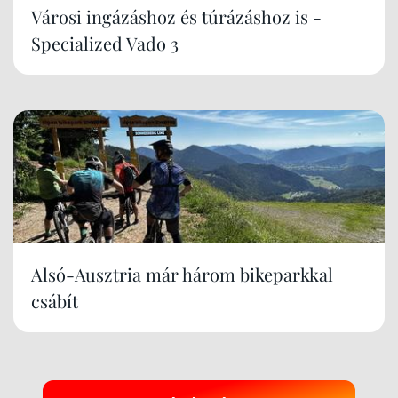
Városi ingázáshoz és túrázáshoz is -
Specialized Vado 3
Alsó-Ausztria már három bikeparkkal
csábít