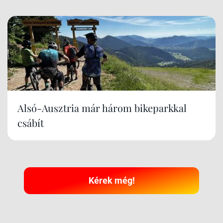
Alsó-Ausztria már három bikeparkkal
csábít
Kérek még!