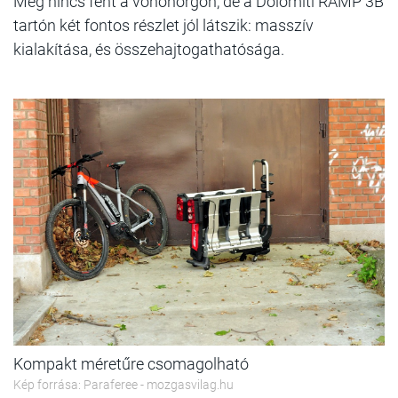
Még nincs fent a vonóhorgon, de a Dolomiti RAMP 3B
tartón két fontos részlet jól látszik: masszív
kialakítása, és összehajtogathatósága.
Kompakt méretűre csomagolható
Kép forrása: Paraferee - mozgasvilag.hu