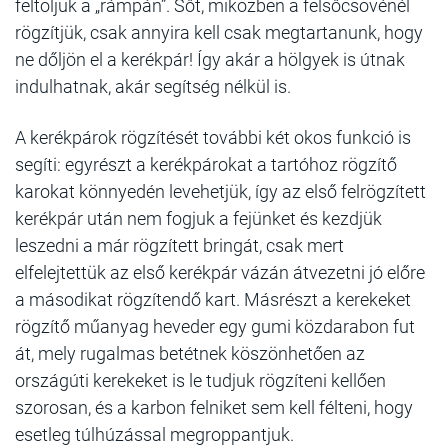
feltoljuk a „rámpán”. Sőt, miközben a felsőcsövénél
rögzítjük, csak annyira kell csak megtartanunk, hogy
ne dőljön el a kerékpár! Így akár a hölgyek is útnak
indulhatnak, akár segítség nélkül is.
A kerékpárok rögzítését további két okos funkció is
segíti: egyrészt a kerékpárokat a tartóhoz rögzítő
karokat könnyedén levehetjük, így az első felrögzített
kerékpár után nem fogjuk a fejünket és kezdjük
leszedni a már rögzített bringát, csak mert
elfelejtettük az első kerékpár vázán átvezetni jó előre
a másodikat rögzítendő kart. Másrészt a kerekeket
rögzítő műanyag heveder egy gumi közdarabon fut
át, mely rugalmas betétnek köszönhetően az
országúti kerekeket is le tudjuk rögzíteni kellően
szorosan, és a karbon felniket sem kell félteni, hogy
esetleg túlhúzással megroppantjuk.