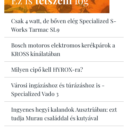
Ez is
tetszeni
fog
Csak 4 watt, de bőven elég Specialized S-
Works Tarmac SL9
Bosch motoros elektromos kerékpárok a
KROSS kínálatában
Milyen cipő kell HYROX-ra?
Városi ingázáshoz és túrázáshoz is -
Specialized Vado 3
Ingyenes hegyi kalandok Ausztriában: ezt
tudja Murau családdal és kutyával