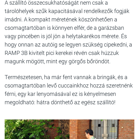
A szállító összecsukhatóságát nem csak a
tárolóhelyek szűk kapacitásával rendelkezők fogják
imádni. A kompakt méretének köszönhetően a
csomagtartóban is könnyen elfér, de a garázsban
vagy pincében is jól jön a helytakarékos mérete. És
hogy onnan az autóig se legyen szükség cipekedni, a
RAMP 3B kivitelt pici kerekei révén csak húzzuk
magunk mögött, mint egy görgős bőröndöt.
Természetesen, ha már fent vannak a bringák, és a
csomagtartóban levő cuccainkhoz hozzá szeretnénk
férni, egy kar lenyomásával ez is kényelmesen
megoldható: hátra dönthető az egész szállító!