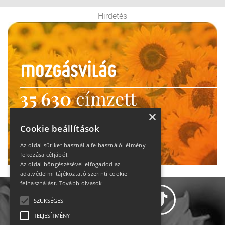
Hirdetés
35 630
címzett
heti motiváció
×
Cookie beállítások
Ne maradj le!
Az oldal sütiket használ a felhasználói élmény
fokozása céljából.
Az oldal böngészésével elfogadod az
adatvédelmi tájékoztató szerinti cookie
felhasználást.
Tovább olvasok
SZÜKSÉGES
TELJESÍTMÉNY