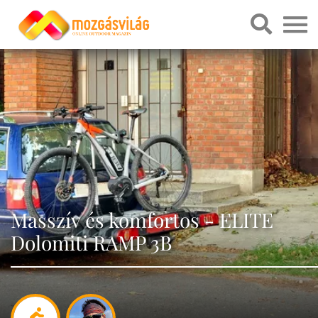
Masszív és komfortos - ELITE
Dolomiti RAMP 3B