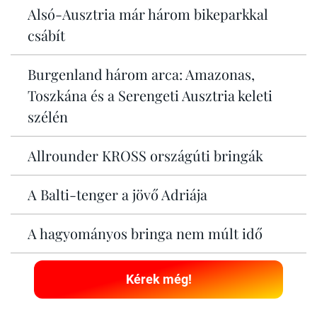
Alsó-Ausztria már három bikeparkkal
csábít
Burgenland három arca: Amazonas,
Toszkána és a Serengeti Ausztria keleti
szélén
Allrounder KROSS országúti bringák
A Balti-tenger a jövő Adriája
A hagyományos bringa nem múlt idő
Kérek még!