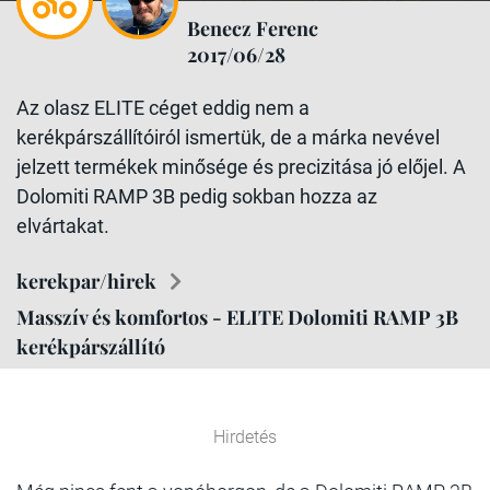
Benecz Ferenc
2017/06/28
Az olasz ELITE céget eddig nem a
kerékpárszállítóiról ismertük, de a márka nevével
jelzett termékek minősége és precizitása jó előjel. A
Dolomiti RAMP 3B pedig sokban hozza az
elvártakat.
kerekpar/hirek
Masszív és komfortos - ELITE Dolomiti RAMP 3B
kerékpárszállító
Hirdetés