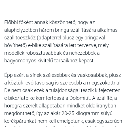
Előbbi főként annak köszönhető, hogy az
alaphelyzetben három bringa szállítására alkalmas
szállítóeszköz (adapterrel plusz egy bringával
bővíthető) e-bike szállítására lett tervezve, mely
modellek robosztusabbak és nehezebbek a
hagyományos kivitelű társaikhoz képest.
Épp ezért a sínek szélesebbek és vaskosabbak, plusz
a köztük levő távolság is szélesebb a megszokottnál.
De nem csak ezek a tulajdonságai teszik kifejezetten
e-bike/fatbike komfortossá a Dolomitit. A szállító, a
horogra szerelt állapotában mindkét oldalirányban
megdönthető, így az akár 20-25 kilogramm súlyú
kerékpárunkat nem kell emelgetünk, csak egyszerűen