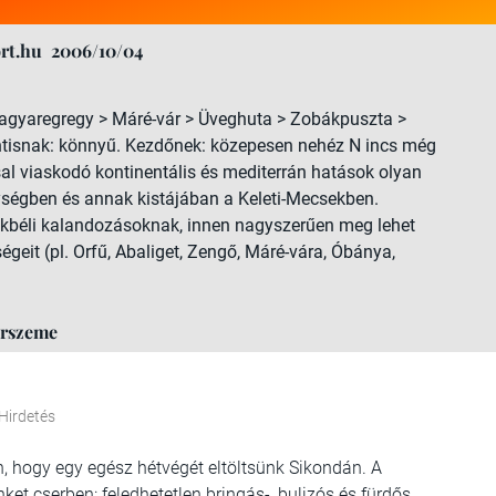
rt.hu
2006/10/04
Magyaregregy > Máré-vár > Üveghuta > Zobákpuszta >
ntisnak: könnyű. Kezdőnek: közepesen nehéz N incs még
 viaskodó kontinentális és mediterrán hatások olyan
égben és annak kistájában a Keleti-Mecsekben.
ekbéli kalandozásoknak, innen nagyszerűen meg lehet
égeit (pl. Orfű, Abaliget, Zengő, Máré-vára, Óbánya,
őrszeme
Hirdetés
n, hogy egy egész hétvégét eltöltsünk Sikondán. A
nket cserben: feledhetetlen bringás-, bulizós és fürdős