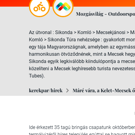
Mozgásvilág - Outdoorspo
Az útvonal : Sikonda > Komló > Mecsekjánosi > 
Komló > Sikonda Túra nehézsége : gyakorlott mo
egy tája Magyarországnak, amelyben az egymással
harmonikusan ötvöződnének, mint a Mecsek hegys
Sikonda egyik legkiválóbb kiindulópontja a mecs
közelíteni a Mecsek leghíresebb turista nevezetess
Tubes).
kerekpar/hirek
Máré vára, a Kelet-Mecsek 
Ide érkezett 35 tagú bringás csapatunk októberbe
termálvizéről híres település ezúttal se hagyott mi