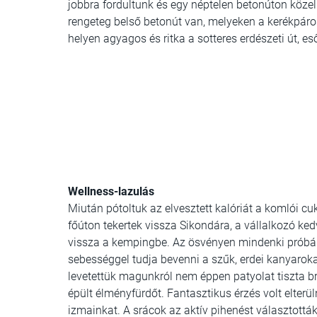
jobbra fordultunk és egy néptelen betonúton köze
rengeteg belső betonút van, melyeken a kerékpáros 
helyen agyagos és ritka a sotteres erdészeti út, es
Wellness-lazulás
Miután pótoltuk az elvesztett kalóriát a komlói c
főúton tekertek vissza Sikondára, a vállalkozó ked
vissza a kempingbe. Az ösvényen mindenki próbár
sebességgel tudja bevenni a szűk, erdei kanyaroka
levetettük magunkról nem éppen patyolat tiszta b
épült élményfürdőt. Fantasztikus érzés volt elterü
izmainkat. A srácok az aktív pihenést választottá