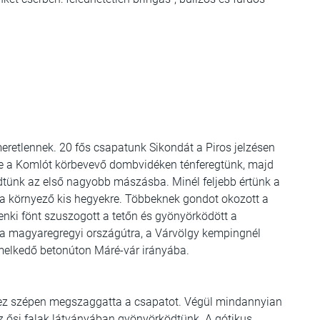
eretlennek. 20 fős csapatunk Sikondát a Piros jelzésen
inte a Komlót körbevevő dombvidéken ténferegtünk, majd
dtünk az első nagyobb mászásba. Minél feljebb értünk a
a környező kis hegyekre. Többeknek gondot okozott a
i fönt szuszogott a tetőn és gyönyörködött a
nk a magyaregregyi országútra, a Várvölgy kempingnél
melkedő betonúton Máré-vár irányába.
s ez szépen megszaggatta a csapatot. Végül mindannyian
az ősi falak látványában gyönyörködtünk. A gótikus