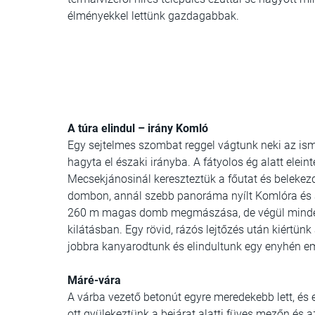
élményekkel lettünk gazdagabbak.
A túra elindul – irány Komló
Egy sejtelmes szombat reggel vágtunk neki az ism
hagyta el északi irányba. A fátyolos ég alatt ele
Mecsekjánosinál kereszteztük a főutat és belekez
dombon, annál szebb panoráma nyílt Komlóra és 
260 m magas domb megmászása, de végül mindenk
kilátásban. Egy rövid, rázós lejtőzés után kiértü
jobbra kanyarodtunk és elindultunk egy enyhén e
Máré-vára
A várba vezető betonút egyre meredekebb lett, é
ott gyülekeztünk a bejárat alatti füves mezőn és 