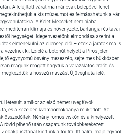
után. A felújított várat ma már csak belépővel lehet
 megtekinthetjük a kis múzeumot és felmászhatunk a vár
 hegyvonulatokra. A Kelet-Mecseket nem hiába
pe, mediterrán klímája és növényzete, barlangjai és tavai
 festői hegységet. Idegenvezetőnk elmondása szerint a
tudtak elmenekülni az ellenség elől – ezek a járatok ma is
 vezetnek ki. Lefelé a betonút helyett a Piros jelen
én lejtő egynyomú ösvény meseszép, sejtelmes bükkösben
gyorsan magunk mögött hagytuk a varázslatos erdőt, és
és megkezdtük a hosszú mászást Újüveghuta felé.
ül létesült, amikor az első német üvegfúvók
es fa, és a közelben kvarchomokbánya működött. Az
k összedőltek. Néhány romos viskón és a kihelyezett
ó. A rövid pihenő után csapatunk továbbkerekezett
 Zobákpusztánál kiértünk a főútra. Itt balra, majd egyből