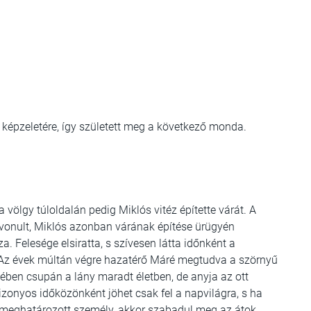
 képzeletére, így született meg a következő monda.
a völgy túloldalán pedig Miklós vitéz építette várát. A
bevonult, Miklós azonban várának építése ürügyén
. Felesége elsiratta, s szívesen látta időnként a
t. Az évek múltán végre hazatérő Máré megtudva a szörnyű
jében csupán a lány maradt életben, de anyja az ott
Bizonyos időközönként jöhet csak fel a napvilágra, s ha
y meghatározott személy, akkor szabadul meg az átok