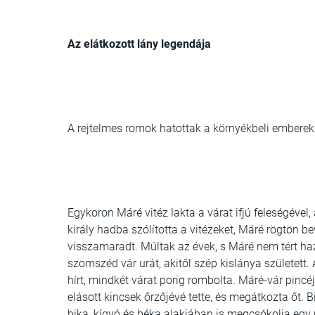
Az elátkozott lány legendája
A rejtelmes romok hatottak a környékbeli emberek
Egykoron Máré vitéz lakta a várat ifjú feleségével, 
király hadba szólította a vitézeket, Máré rögtön 
visszamaradt. Múltak az évek, s Máré nem tért haza
szomszéd vár urát, akitől szép kislánya születet
hírt, mindkét várat porig rombolta. Máré-vár pincé
elásott kincsek őrzőjévé tette, és megátkozta őt. 
bika, kígyó és béka alakjában is megcsókolja eg