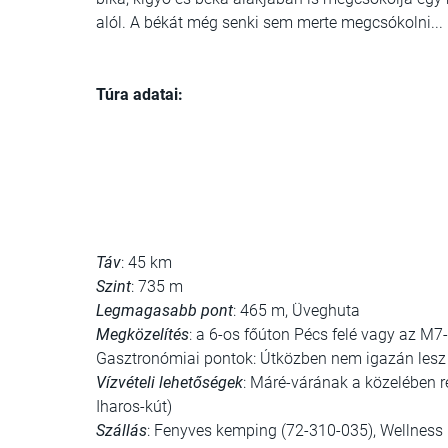
alól. A békát még senki sem merte megcsókolni...
Túra adatai:
Táv
: 45 km
Szint
: 735 m
Legmagasabb pont
: 465 m, Üveghuta
Megközelítés
: a 6-os főúton Pécs felé vagy az M
Gasztronómiai pontok: Útközben nem igazán lesz 
Vízvételi lehetőségek
: Máré-várának a közelében re
Iharos-kút)
Szállás
: Fenyves kemping (72-310-035), Wellness 