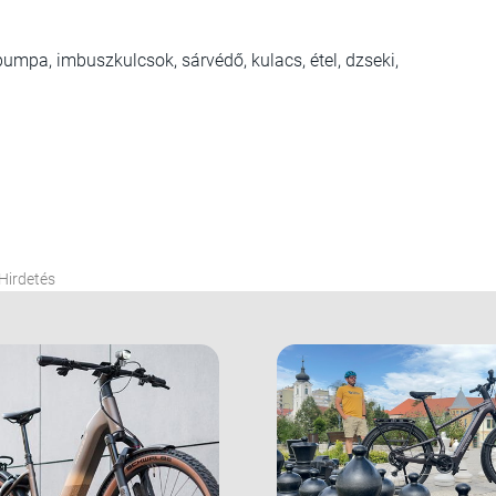
, pumpa, imbuszkulcsok, sárvédő, kulacs, étel, dzseki,
Hirdetés