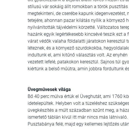
stílusú vár sokáig állt romokban a török pusztítás 
megtekinteni, de cserébe kapunk idegenvezetést,
tetejére, ahonnan pazar kilátás nyílik a környező
nyilvánították tájvédelmi körzetté. Változatos tere
hazánk egyik legértékesebb kincsévé teszik ezt a
várat védők valaha földalatti járatokon keresztül 
léteznek, és a környező szurdokokba, hegyoldalakra
indultunk el, ami kitűnő választás volt. Az enyh
vezetett lefelé, patakokon keresztül. Sajnos túl 
kiértünk a belső műútra, amin jobbra fordultunk 
Üvegművesek világa
Bő 40 perc múlva értük el Üveghutát, ami 1760 kör
idetelepültek. Helyben volt a tüzeléshez szükség
üvegkészítés a múlt században szűnt meg, a háza
ismertető táblán kívül itt már nincs más látnival
Pusztabánya felé, majd egy kellemes lejtőzés után