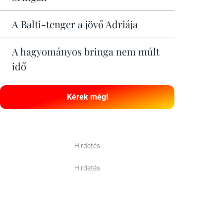
A Balti-tenger a jövő Adriája
A hagyományos bringa nem múlt
idő
Kérek még!
Hirdetés
Hirdetés