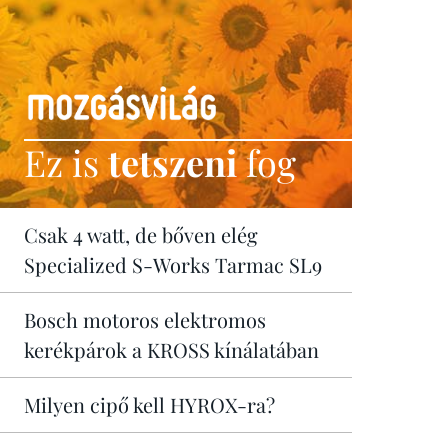
Ez is
tetszeni
fog
Csak 4 watt, de bőven elég
Specialized S-Works Tarmac SL9
Bosch motoros elektromos
kerékpárok a KROSS kínálatában
Milyen cipő kell HYROX-ra?