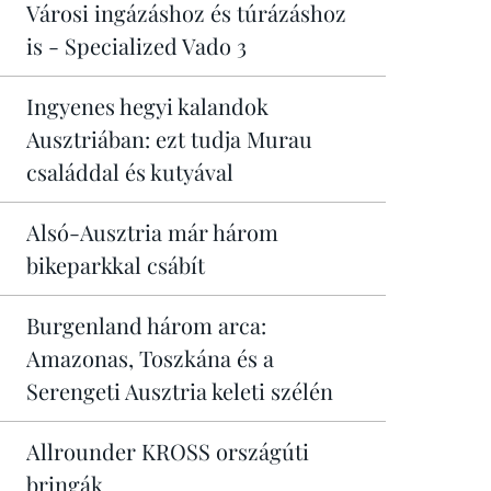
Városi ingázáshoz és túrázáshoz
is - Specialized Vado 3
Ingyenes hegyi kalandok
Ausztriában: ezt tudja Murau
családdal és kutyával
Alsó-Ausztria már három
bikeparkkal csábít
Burgenland három arca:
Amazonas, Toszkána és a
Serengeti Ausztria keleti szélén
Allrounder KROSS országúti
bringák