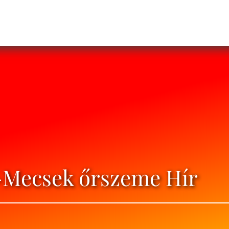
t-Mecsek őrszeme Hír