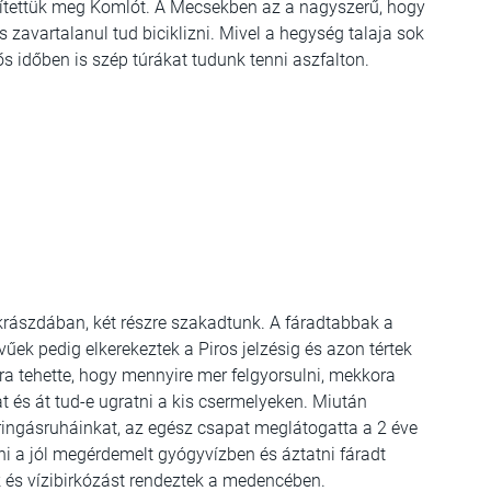
lítettük meg Komlót. A Mecsekben az a nagyszerű, hogy
zavartalanul tud biciklizni. Mivel a hegység talaja sok
ős időben is szép túrákat tudunk tenni aszfalton.
ukrászdában, két részre szakadtunk. A fáradtabbak a
vűek pedig elkerekeztek a Piros jelzésig és azon tértek
a tehette, hogy mennyire mer felgyorsulni, mekkora
t és át tud-e ugratni a kis csermelyeken. Miután
ringásruháinkat, az egész csapat meglátogatta a 2 éve
lni a jól megérdemelt gyógyvízben és áztatni fáradt
k és vízibirkózást rendeztek a medencében.