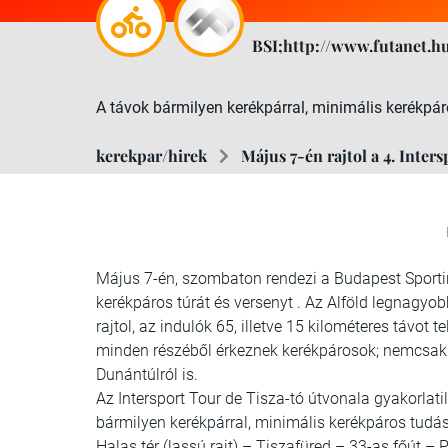
BSI;http://www.futanet.h
A távok bármilyen kerékpárral, minimális kerékpáro
kerekpar/hirek
Május 7-én rajtol a 4. Inte
Május 7-én, szombaton rendezi a Budapest Sportir
kerékpáros túrát és versenyt . Az Alföld legnagy
rajtol, az indulók 65, illetve 15 kilométeres távot
minden részéből érkeznek kerékpárosok; nemcsak a
Dunántúlról is.
Az Intersport Tour de Tisza-tó útvonala gyakorlatil
bármilyen kerékpárral, minimális kerékpáros tudás
Halas tér (lassú rajt) – Tiszafüred – 33-as főút – P