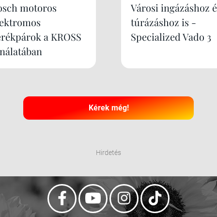
osch motoros
Városi ingázáshoz é
lektromos
túrázáshoz is -
erékpárok a KROSS
Specialized Vado 3
ínálatában
Kérek még!
Hirdetés