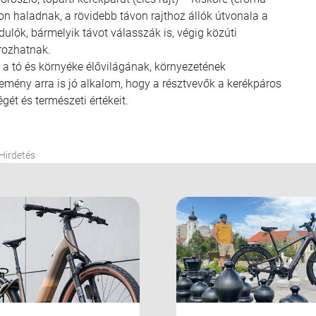
on haladnak, a rövidebb távon rajthoz állók útvonala a
dulók, bármelyik távot válasszák is, végig közúti
rozhatnak.
tt a tó és környéke élővilágának, környezetének
emény arra is jó alkalom, hogy a résztvevők a kerékpáros
ét és természeti értékeit.
Hirdetés