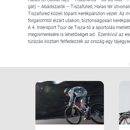
gát) – Abádszalók – Tiszafüred, Halas tér útvonal
Tiszafüred közeli tóparti kerékpárúton vezet. Az in
forgalomtól elzárt utakon, biztonságosan kerékpá
A 4. Intersport Tour de Tisza-tó a sportolás melle
megismerésére is lehetőséget ad. Ezenkívül az es
túrázás közben felfedezzék az ország egy tájegység