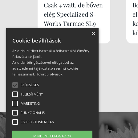
Csak 4 watt, de bőven
B
elég Specialized S-
e
Works Tarmac SL9
k
×
k
Cookie beállítások
Az oldal sütiket használ a felhasználói élmény
fokozása céljából.
Az oldal böngészésével elfogadod az
adatvédelmi tájékoztató szerinti cookie
felhasználást.
Tovább olvasok
SZÜKSÉGES
TELJESÍTMÉNY
MARKETING
FUNKCIONÁLIS
CSOPORTOSÍTATLAN
MINDENT ELFOGADOK