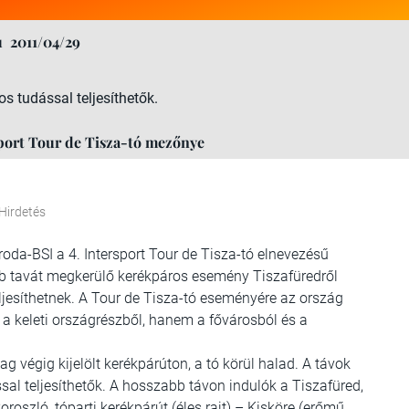
u
2011/04/29
s tudással teljesíthetők.
rsport Tour de Tisza-tó mezőnye
Hirdetés
oda-BSI a 4. Intersport Tour de Tisza-tó elnevezésű
obb tavát megkerülő kerékpáros esemény Tiszafüredről
 teljesíthetnek. A Tour de Tisza-tó eseményére az ország
 keleti országrészből, hanem a fővárosból és a
ag végig kijelölt kerékpárúton, a tó körül halad. A távok
sal teljesíthetők. A hosszabb távon indulók a Tiszafüred,
oroszló, tóparti kerékpárút (éles rajt) – Kisköre (erőmű