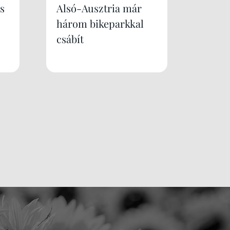
s
Alsó-Ausztria már
három bikeparkkal
csábít