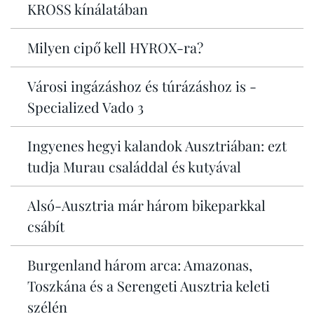
KROSS kínálatában
Milyen cipő kell HYROX-ra?
Városi ingázáshoz és túrázáshoz is -
Specialized Vado 3
Ingyenes hegyi kalandok Ausztriában: ezt
tudja Murau családdal és kutyával
Alsó-Ausztria már három bikeparkkal
csábít
Burgenland három arca: Amazonas,
Toszkána és a Serengeti Ausztria keleti
szélén