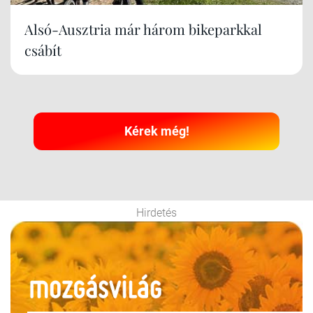
Alsó-Ausztria már három bikeparkkal
csábít
Kérek még!
Hirdetés