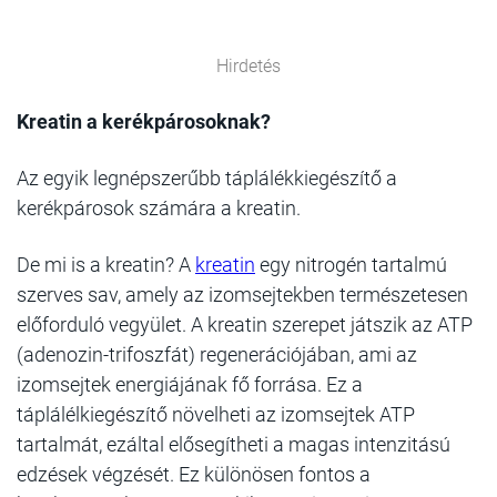
Hirdetés
Kreatin a kerékpárosoknak?
Az egyik legnépszerűbb táplálékkiegészítő a
kerékpárosok számára a kreatin.
De mi is a kreatin? A
kreatin
egy nitrogén tartalmú
szerves sav, amely az izomsejtekben természetesen
előforduló vegyület. A kreatin szerepet játszik az ATP
(adenozin-trifoszfát) regenerációjában, ami az
izomsejtek energiájának fő forrása. Ez a
táplálélkiegészítő növelheti az izomsejtek ATP
tartalmát, ezáltal elősegítheti a magas intenzitású
edzések végzését. Ez különösen fontos a