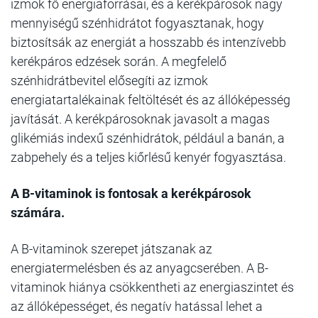
izmok fő energiaforrásai, és a kerékpárosok nagy
mennyiségű szénhidrátot fogyasztanak, hogy
biztosítsák az energiát a hosszabb és intenzívebb
kerékpáros edzések során. A megfelelő
szénhidrátbevitel elősegíti az izmok
energiatartalékainak feltöltését és az állóképesség
javítását. A kerékpárosoknak javasolt a magas
glikémiás indexű szénhidrátok, például a banán, a
zabpehely és a teljes kiőrlésű kenyér fogyasztása.
A B-vitaminok is fontosak a kerékpárosok
számára.
A B-vitaminok szerepet játszanak az
energiatermelésben és az anyagcserében. A B-
vitaminok hiánya csökkentheti az energiaszintet és
az állóképességet, és negatív hatással lehet a