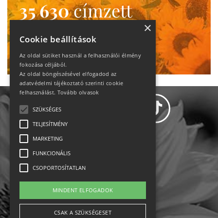
35 630
címzett
heti motiváció
×
Cookie beállítások
Ne maradj le!
Az oldal sütiket használ a felhasználói élmény
fokozása céljából.
Az oldal böngészésével elfogadod az
adatvédelmi tájékoztató szerinti cookie
felhasználást.
Tovább olvasok
SZÜKSÉGES
TELJESÍTMÉNY
MARKETING
Adatvédelem
FUNKCIONÁLIS
CSOPORTOSÍTATLAN
Állásajánlatok
MINDENT ELFOGADOK
Impresszum-kapcsolat
CSAK A SZÜKSÉGESET
Jogi nyilatkozat