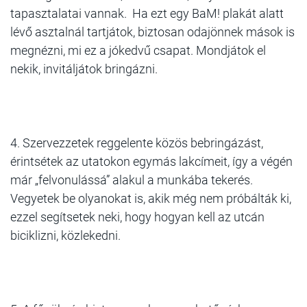
tapasztalatai vannak. Ha ezt egy BaM! plakát alatt
lévő asztalnál tartjátok, biztosan odajönnek mások is
megnézni, mi ez a jókedvű csapat. Mondjátok el
nekik, invitáljátok bringázni.
4. Szervezzetek reggelente közös bebringázást,
érintsétek az utatokon egymás lakcímeit, így a végén
már „felvonulássá” alakul a munkába tekerés.
Vegyetek be olyanokat is, akik még nem próbálták ki,
ezzel segítsetek neki, hogy hogyan kell az utcán
biciklizni, közlekedni.