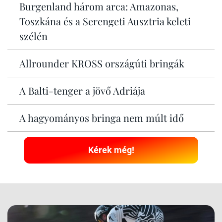
Burgenland három arca: Amazonas,
Toszkána és a Serengeti Ausztria keleti
szélén
Allrounder KROSS országúti bringák
A Balti-tenger a jövő Adriája
A hagyományos bringa nem múlt idő
Kérek még!