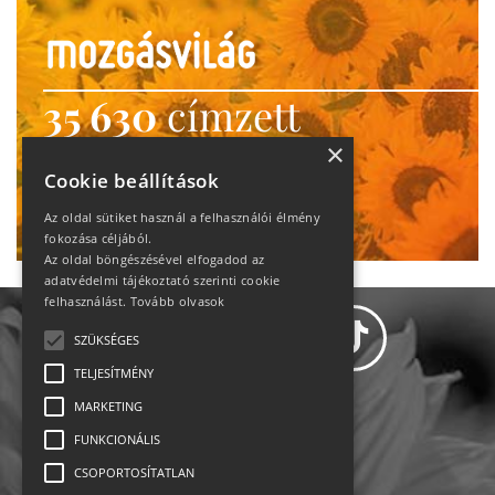
35 630
címzett
heti motiváció
×
Cookie beállítások
Ne maradj le!
Az oldal sütiket használ a felhasználói élmény
fokozása céljából.
Az oldal böngészésével elfogadod az
adatvédelmi tájékoztató szerinti cookie
felhasználást.
Tovább olvasok
SZÜKSÉGES
TELJESÍTMÉNY
MARKETING
Adatvédelem
FUNKCIONÁLIS
CSOPORTOSÍTATLAN
Állásajánlatok