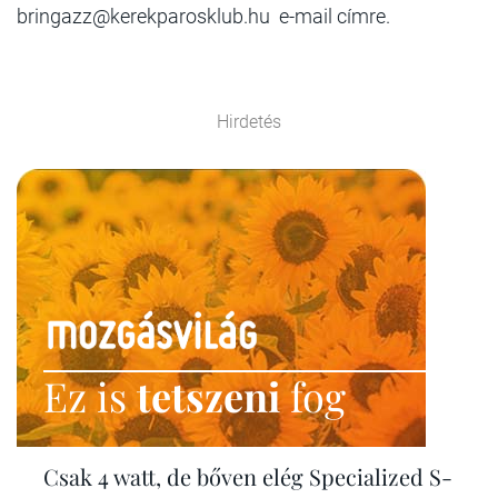
bringazz@kerekparosklub.hu e-mail címre.
Hirdetés
Ez is
tetszeni
fog
Csak 4 watt, de bőven elég Specialized S-