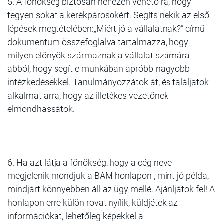
5. A főnökség biztosan nehezen vehető rá, hogy
tegyen sokat a kerékpárosokért. Segíts nekik az első
lépések megtételében:„Miért jó a vállalatnak?” című
dokumentum összefoglalva tartalmazza, hogy
milyen előnyök származnak a vállalat számára
abból, hogy segít e munkában apróbb-nagyobb
intézkedésekkel. Tanulmányozzátok át, és találjatok
alkalmat arra, hogy az illetékes vezetőnek
elmondhassátok.
6. Ha azt látja a főnökség, hogy a cég neve
megjelenik mondjuk a BAM honlapon , mint jó példa,
mindjárt könnyebben áll az ügy mellé. Ajánljátok fel! A
honlapon erre külön rovat nyílik, küldjétek az
információkat, lehetőleg képekkel a