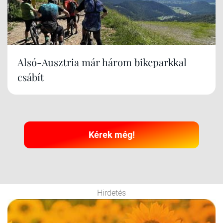
Alsó-Ausztria már három bikeparkkal
csábít
Kérek még!
Hirdetés