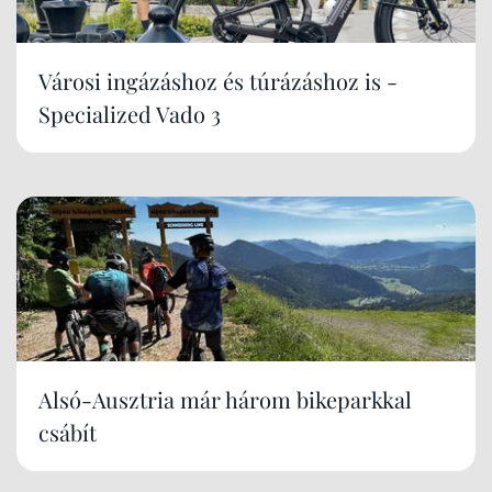
Városi ingázáshoz és túrázáshoz is -
Specialized Vado 3
Alsó-Ausztria már három bikeparkkal
csábít