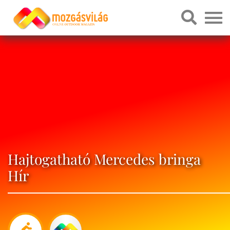
Hajtogatható Mercedes bringa
Hír