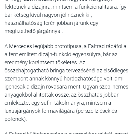
fektetnek a dizájnra, mintsem a funkcionalitásra. Így -
bár kétség kívül nagyon jól néznek ki-,
használhatóság terén jobban járunk egy
megfizethető járgánnyal.
A Mercedes legújabb prototípusa, a Faltrad rácáfol a
a fent említett dizájn-funkció egyensúlyra, bár az
eredmény korántsem tökéletes. Az
összehajtogatható bringa tervezésénél az elsődleges
szempont annak könnyű hordozhatósága volt, ami
igencsak a dizájn rovására ment. Ugyan szép, nemes
anyagokból állították össze, az összhatás jobban
emlékeztet egy sufni-tákolmányra, mintsem a
luxusjárgányok formavilágára (persze ízlések és
pofonok).