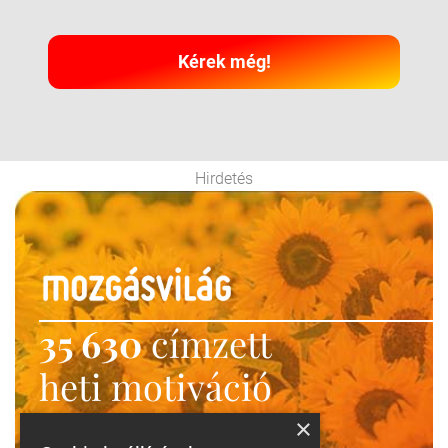
Kérek még!
Hirdetés
35 630
címzett
heti motiváció
Ne maradj le!
×