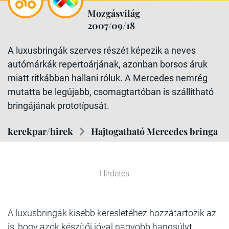
Mozgásvilág
2007/09/18
A luxusbringák szerves részét képezik a neves
autómárkák repertoárjának, azonban borsos áruk
miatt ritkábban hallani róluk. A Mercedes nemrég
mutatta be legújabb, csomagtartóban is szállítható
bringájának prototípusát.
kerekpar/hirek
Hajtogatható Mercedes bringa
Hirdetés
A luxusbringák kisebb keresletéhez hozzátartozik az
is, hogy azok készítői jóval nagyobb hangsúlyt