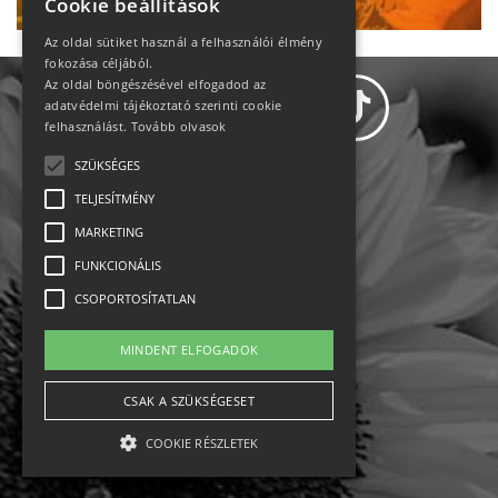
Cookie beállítások
Az oldal sütiket használ a felhasználói élmény
fokozása céljából.
Az oldal böngészésével elfogadod az
adatvédelmi tájékoztató szerinti cookie
felhasználást.
Tovább olvasok
SZÜKSÉGES
Adatvédelem
TELJESÍTMÉNY
MARKETING
Állásajánlatok
FUNKCIONÁLIS
Impresszum-kapcsolat
CSOPORTOSÍTATLAN
Jogi nyilatkozat
MINDENT ELFOGADOK
Rólunk
CSAK A SZÜKSÉGESET
COOKIE RÉSZLETEK
English