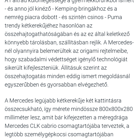
A Faltrad különlegessége a gyermekkorunkból ismert
- és anno jól kinéző - Kemping-bringákhoz és a
nemrég piacra dobott - és szintén csinos - Puma
trendy kétkerekűjéhez hasonlóan az
összehajtogathatóságában és az ez által keletkező
könnyebb tárolásban, szállításban rejlik. A Mercedes-
nél olyannyira belemerültek az origami rejtelmeibe,
hogy szabadalmi védettséget igénylő technológiát
sikerült kifejleszteniük. Állításuk szerint az
összehajtogatás minden eddig ismert megoldásnál
egyszerűbben és gyorsabban elvégezhető.
A Mercedes legújabb kétkerekűje két kattintásra
összecsukható, így mérete mindössze 800x800x280
milliméter lesz, amit bár kifejezetten a méregdrága
Mercedes CLK cabrio csomagtartójába terveztek, a
legtöbb személygépkocsi csomagtartójában