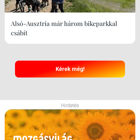
Alsó-Ausztria már három bikeparkkal
csábít
Kérek még!
Hirdetés