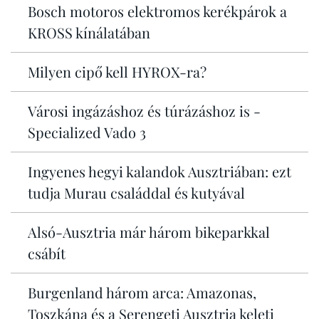
Bosch motoros elektromos kerékpárok a
KROSS kínálatában
Milyen cipő kell HYROX-ra?
Városi ingázáshoz és túrázáshoz is -
Specialized Vado 3
Ingyenes hegyi kalandok Ausztriában: ezt
tudja Murau családdal és kutyával
Alsó-Ausztria már három bikeparkkal
csábít
Burgenland három arca: Amazonas,
Toszkána és a Serengeti Ausztria keleti