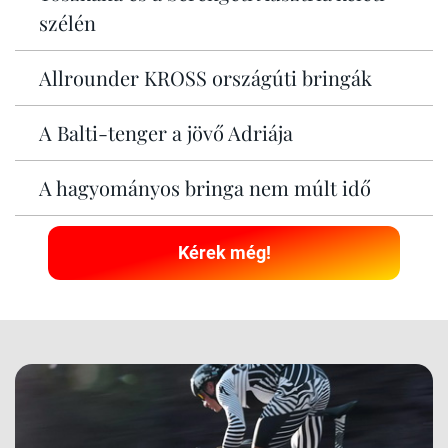
szélén
Allrounder KROSS országúti bringák
A Balti-tenger a jövő Adriája
A hagyományos bringa nem múlt idő
Kérek még!