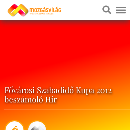
Fővárosi Szabadidő Kupa 2012
beszámoló Hír