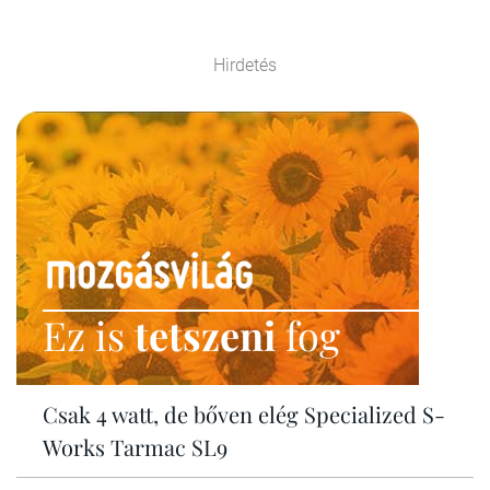
Hirdetés
Ez is
tetszeni
fog
Csak 4 watt, de bőven elég Specialized S-
Works Tarmac SL9