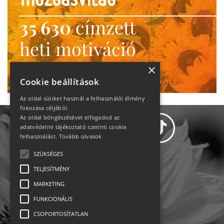
35 630
címzett
heti motiváció
Ne maradj le!
×
Cookie beállítások
Az oldal sütiket használ a felhasználói élmény
fokozása céljából.
Az oldal böngészésével elfogadod az
adatvédelmi tájékoztató szerinti cookie
felhasználást.
Tovább olvasok
SZÜKSÉGES
Adatvédelem
TELJESÍTMÉNY
MARKETING
Állásajánlatok
FUNKCIONÁLIS
Impresszum-kapcsolat
CSOPORTOSÍTATLAN