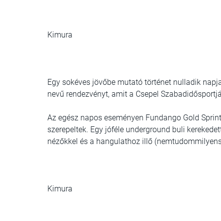
Kimura
Egy sokéves jövőbe mutató történet nulladik nap
nevű rendezvényt, amit a Csepel Szabadidősportjá
Az egész napos eseményen Fundango Gold Sprint, P
szerepeltek. Egy jóféle underground buli kerekedett
nézőkkel és a hangulathoz illő (nemtudommilyenst
Kimura