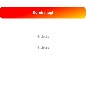
Kérek még!
Hirdetés
Hirdetés