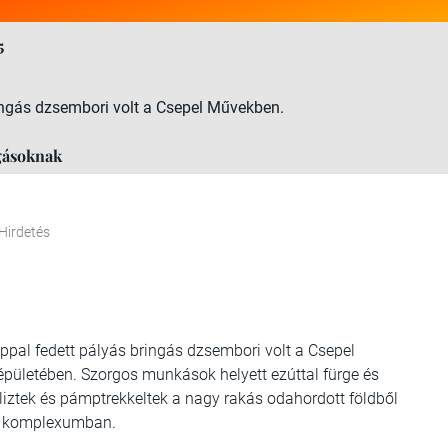
5
ringás dzsembori volt a Csepel Művekben.
ngásoknak
Hirdetés
ppal fedett pályás bringás dzsembori volt a Csepel
pületében. Szorgos munkások helyett ezúttal fürge és
ikliztek és pámptrekkeltek a nagy rakás odahordott földből
ás komplexumban.