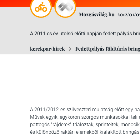
Mozgásvilág.hu
2012/01/0
A 2011-es év utolsó előtti napján fedett pályás b
kerekpar/hirek
Fedettpályás földtúrás bri
A 2011/2012-es szilveszteri mulatság előtt egy na
Művek egyik, egykoron szorgos munkásokkal teli é
pattogós "rájderek" triáloztak, sprinteltek, monoc
és különböző raktári elemekből kialakított bring