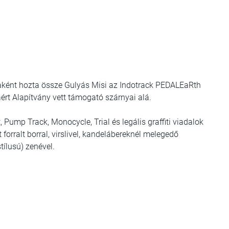
jaként hozta össze Gulyás Misi az Indotrack PEDALEaRth
ért Alapítvány vett támogató szárnyai alá.
ump Track, Monocycle, Trial és legális graffiti viadalok
 forralt borral, virslivel, kandelábereknél melegedő
ílusú) zenével.