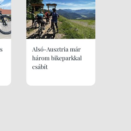
s
Alsó-Ausztria már
három bikeparkkal
csábít