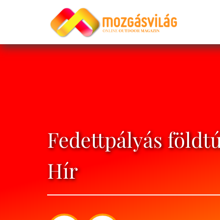
Fedettpályás földt
Hír