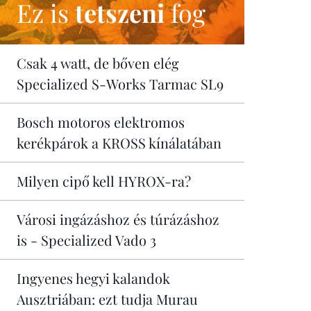
Ez is
tetszeni
fog
Csak 4 watt, de bőven elég
Specialized S-Works Tarmac SL9
Bosch motoros elektromos
kerékpárok a KROSS kínálatában
Milyen cipő kell HYROX-ra?
Városi ingázáshoz és túrázáshoz
is - Specialized Vado 3
Ingyenes hegyi kalandok
Ausztriában: ezt tudja Murau