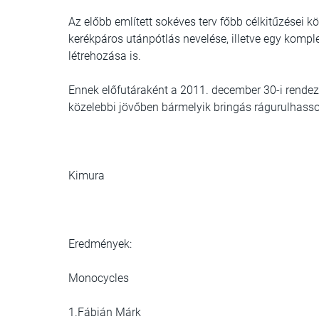
Az előbb említett sokéves terv főbb célkitűzései kö
kerékpáros utánpótlás nevelése, illetve egy kompl
létrehozása is.
Ennek előfutáraként a 2011. december 30-i rendezv
közelebbi jövőben bármelyik bringás rágurulhasso
Kimura
Eredmények:
Monocycles
1.Fábián Márk