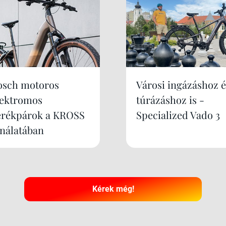
osch motoros
Városi ingázáshoz é
lektromos
túrázáshoz is -
erékpárok a KROSS
Specialized Vado 3
ínálatában
Kérek még!