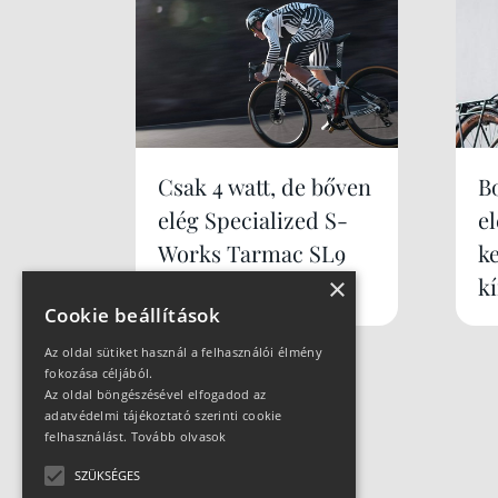
Csak 4 watt, de bőven
B
elég Specialized S-
e
Works Tarmac SL9
k
×
k
Cookie beállítások
Az oldal sütiket használ a felhasználói élmény
fokozása céljából.
Az oldal böngészésével elfogadod az
adatvédelmi tájékoztató szerinti cookie
felhasználást.
Tovább olvasok
SZÜKSÉGES