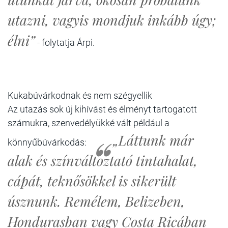
utazni, vagyis mondjuk inkább úgy;
élni”
- folytatja Árpi.
Kukabúvárkodnak és nem szégyellik
Az utazás sok új kihívást és élményt tartogatott
számukra, szenvedélyükké vált például a
„Láttunk már
könnyűbúvárkodás:
alak és színváltoztató tintahalat,
cápát, teknősökkel is sikerült
úsznunk. Remélem, Belizeben,
Hondurasban vagy Costa Ricában