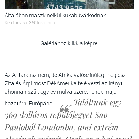
Általában maszk nélkül kukabúvárkodnak
Kép forrása: 360fokbringa
Galériához klikk a képre!
Az Antarktisz nem, de Afrika valószínűleg meglesz
Zita és Árpi most Dél-Amerika felé veszi az irányt,
ahonnan szűk egy év múlva szeretnének majd
„Találtunk egy
hazatérni Európába.
369 dolláros repülőjegyet Sao
Pauloból Londonba, ami extrém