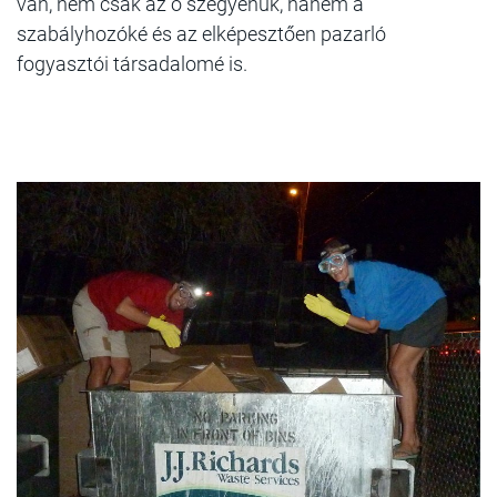
van, nem csak az ő szégyenük, hanem a
szabályhozóké és az elképesztően pazarló
fogyasztói társadalomé is.