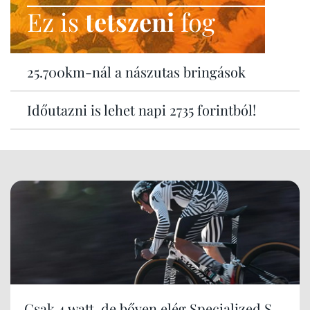
Ez is
tetszeni
fog
25.700km-nál a nászutas bringások
Időutazni is lehet napi 2735 forintból!
Csak 4 watt, de bőven elég Specialized S-