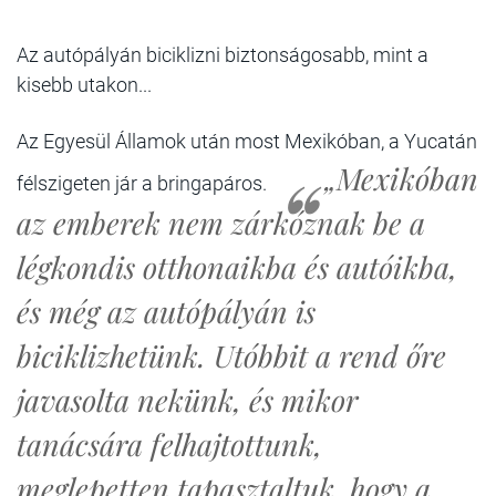
Az autópályán biciklizni biztonságosabb, mint a
kisebb utakon...
Az Egyesül Államok után most Mexikóban, a Yucatán
„Mexikóban
félszigeten jár a bringapáros.
az emberek nem zárkóznak be a
légkondis otthonaikba és autóikba,
és még az autópályán is
biciklizhetünk. Utóbbit a rend őre
javasolta nekünk, és mikor
tanácsára felhajtottunk,
meglepetten tapasztaltuk, hogy a