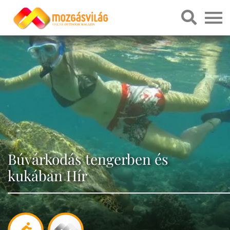
Búvárkodás tengerben és
kukában Hír