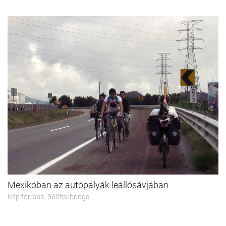
Mexikóban az autópályák leállósávjában
Kép forrása: 360fokbringa