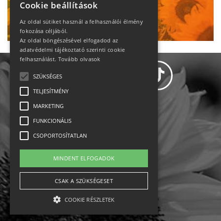
Cookie beállítások
Ne maradj le!
Az oldal sütiket használ a felhasználói élmény
fokozása céljából.
Az oldal böngészésével elfogadod az
adatvédelmi tájékoztató szerinti cookie
felhasználást.
Tovább olvasok
SZÜKSÉGES
TELJESÍTMÉNY
MARKETING
Adatvédelem
FUNKCIONÁLIS
CSOPORTOSÍTATLAN
Állásajánlatok
MINDENT ELFOGADOK
Impresszum-kapcsolat
CSAK A SZÜKSÉGESET
Jogi nyilatkozat
COOKIE RÉSZLETEK
Rólunk