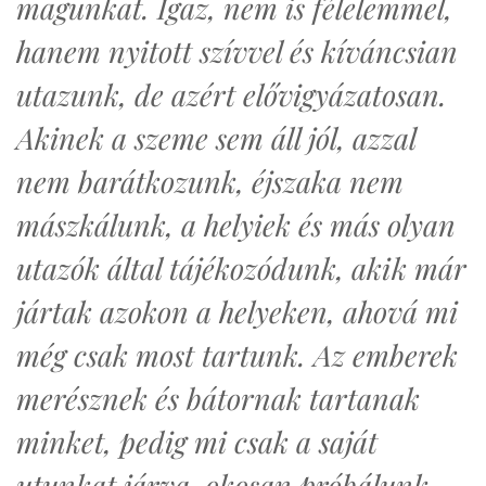
magunkat. Igaz, nem is félelemmel,
hanem nyitott szívvel és kíváncsian
utazunk, de azért elővigyázatosan.
Akinek a szeme sem áll jól, azzal
nem barátkozunk, éjszaka nem
mászkálunk, a helyiek és más olyan
utazók által tájékozódunk, akik már
jártak azokon a helyeken, ahová mi
még csak most tartunk. Az emberek
merésznek és bátornak tartanak
minket, pedig mi csak a saját
utunkat járva, okosan próbálunk