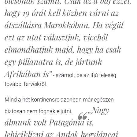
olcsónak számít. Csak az a baj ezzel,
hogy 19 órát kell közben várni az
átszállásra Marokkóban. Ha végül
ezt az utat választjuk, viccből
elmondhatjuk majd, hogy ha csak
egy pillanatra is, de jártunk
Afrikában is”
- számolt be az ifjú feleség
további terveikről.
Mind a hét kontinensre azonban már egészen
„Nagy
biztosan nem fognak eljutni.
álmunk volt Patagónia is,
lebiciklizni az Andok hegyláncai