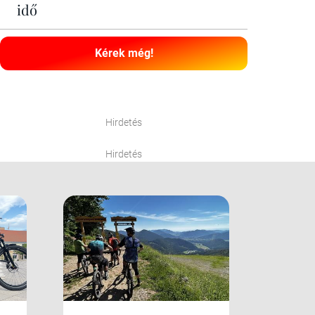
idő
Kérek még!
Hirdetés
Hirdetés