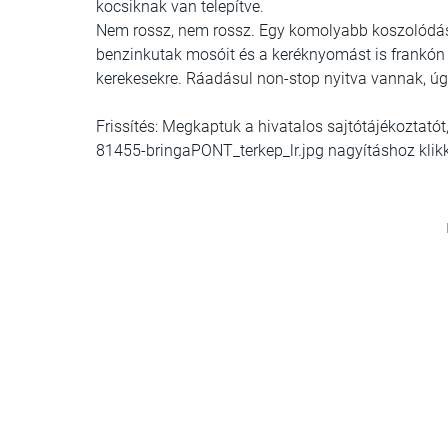
kocsiknak van telepítve.
Nem rossz, nem rossz. Egy komolyabb koszolódás 
benzinkutak mosóit és a keréknyomást is frankón le
kerekesekre. Ráadásul non-stop nyitva vannak, úgy
Frissítés: Megkaptuk a hivatalos sajtótájékoztató
81455-bringaPONT_terkep_lr.jpg nagyításhoz klikk