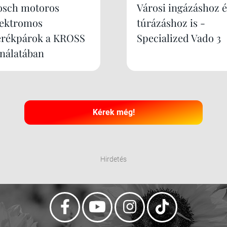
osch motoros
Városi ingázáshoz é
lektromos
túrázáshoz is -
erékpárok a KROSS
Specialized Vado 3
ínálatában
Kérek még!
Hirdetés