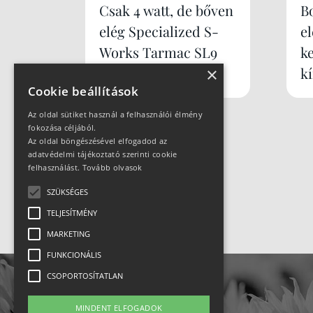
Csak 4 watt, de bőven
B
elég Specialized S-
e
Works Tarmac SL9
k
×
k
Cookie beállítások
Az oldal sütiket használ a felhasználói élmény
fokozása céljából.
Az oldal böngészésével elfogadod az
adatvédelmi tájékoztató szerinti cookie
felhasználást.
Tovább olvasok
SZÜKSÉGES
TELJESÍTMÉNY
MARKETING
FUNKCIONÁLIS
CSOPORTOSÍTATLAN
MINDENT ELFOGADOK