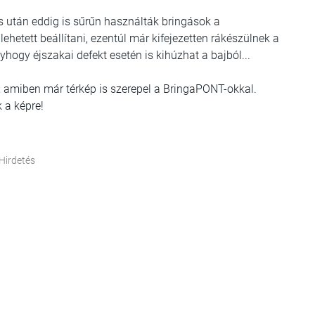
után eddig is sűrűn használták bringások a
hetett beállítani, ezentúl már kifejezetten rákészülnek a
hogy éjszakai defekt esetén is kihúzhat a bajból...
t, amiben már térkép is szerepel a BringaPONT-okkal.
 a képre!
Hirdetés