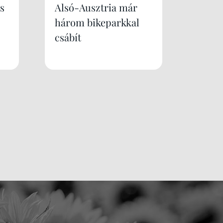
s
Alsó-Ausztria már
három bikeparkkal
csábít