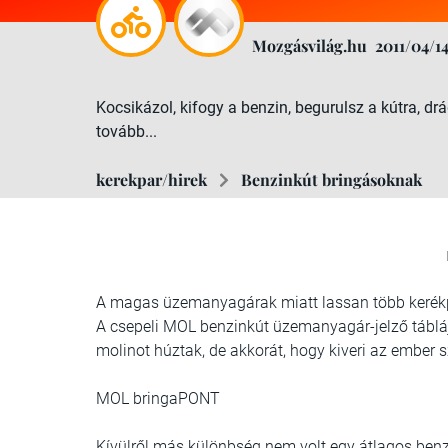
Mozgásvilág.hu
2011/04/1
Kocsikázol, kifogy a benzin, begurulsz a kútra, dr
tovább...
kerekpar/hirek
Benzinkút bringásoknak
A magas üzemanyagárak miatt lassan több kerékpá
A csepeli MOL benzinkút üzemanyagár-jelző tábláj
molinot húztak, de akkorát, hogy kiveri az ember
MOL bringaPONT
Kívülről más különbség nem volt egy átlagos ben