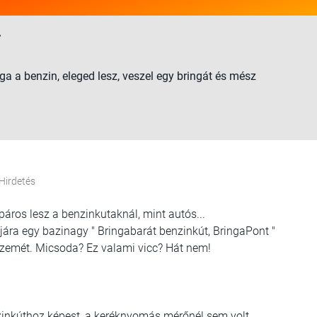
4
ága a benzin, eleged lesz, veszel egy bringát és mész
Hirdetés
ros lesz a benzinkutaknál, mint autós...
ára egy bazinagy " Bringabarát benzinkút, BringaPont "
 szemét. Micsoda? Ez valami vicc? Hát nem!
zinkúthoz képest, a keréknyomás mérőnél sem volt