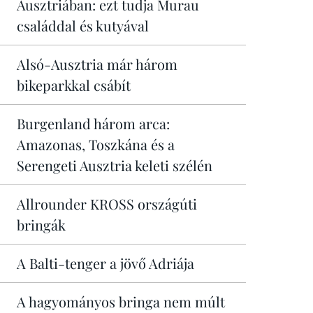
Ausztriában: ezt tudja Murau
családdal és kutyával
Alsó-Ausztria már három
bikeparkkal csábít
Burgenland három arca:
Amazonas, Toszkána és a
Serengeti Ausztria keleti szélén
Allrounder KROSS országúti
bringák
A Balti-tenger a jövő Adriája
A hagyományos bringa nem múlt