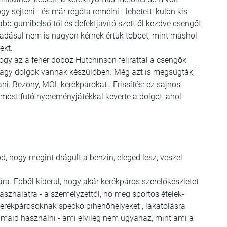
sejteni - és már régóta remélni - lehetett, külön kis
bb gumibelső től és defektjavító szett ől kezdve csengőt,
ráadásul nem is nagyon kérnek értük többet, mint máshol
ekt.
hogy az a fehér doboz Hutchinson felirattal a csengők
y nagy dolgok vannak készülőben. Még azt is megsúgták,
. Bezony, MOL kerékpárokat . Frissítés: ez sajnos
most futó nyereményjátékkal keverte a dolgot, ahol
od, hogy megint drágult a benzin, eleged lesz, veszel
ra. Ebből kiderül, hogy akár kerékpáros szerelőkészletet
asználatra - a személyzettől, no meg sportos ételek-
kerékpárosoknak speckó pihenőhelyeket , lakatolásra
 majd használni - ami elvileg nem ugyanaz, mint ami a