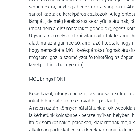
semmi extra, úgyhogy benéztünk a shopba is. Ahogy 
sarkot kaptak a kerékpáros eszközök. A legfontosa
lámpát , de még kerékpáros kesztyűt is árulnak, 
(most nem a diszkontárakra gondolok), egész korr
Ugyan a személyzetet mi világosítottuk fel arról, 
alatt, na az a gumibelső, arról azért tudtak, hog
hogy nemsokára MOL kerékpárokat fognak árusítani
mégsem igaz, a személyzet feltehetőleg az éppen 
kerékpárt is lehet nyerni :(
MOL bringaPONT
Kocsikázol, kifogy a benzin, begurulsz a kútra, lát
inkább bringát és mész tovább... például :)
A neten aztán könnyen rátaláltunk a -ok weboldalá
is kérhetünk kölcsönbe - persze nyílván helybeni h
italok sorakoznak a polcokon, kialakítanak majd 
alkalmas padokkal és kézi kerékpármosót is lehet