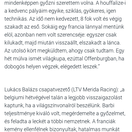
mindenképpen győzni szerettem volna. A houffalize-i
a kedvenc pályáim egyike, sziklás, gyökeres, igen
technikás. Az idő nem kedvezett, 8 fok volt és végig
szakadt az eső. Sokáig egy francia lánnyal mentünk
elöl, azonban nem volt szerencséje: egyszer csak
kilukadt, majd miután visszaállt, elszakadt a lánca.
Az utolsó kört megküldtem, ahogy csak tudtam. Egy
hét múlva ismét világkupa, ezúttal Offenburgban, ha
dobogós helyen végzek, elégedett leszek.”
Lukács Balázs csapatvezető (LTV Merida Racing): „a
belgiumi hétvégével talán a legjobb visszaigazolást
kaptunk, ha a világszínvonalról beszélünk. Barbi
teljesítménye kiváló volt, megérdemelte a győzelmet,
és feladta a leckét a többi nemzetnek. A franciák
kemény ellenfélnek bizonyultak, hatalmas munkát