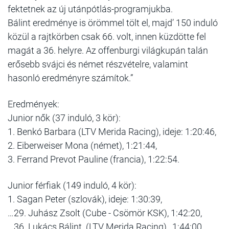
fektetnek az új utánpótlás-programjukba.
Bálint eredménye is örömmel tölt el, majd’ 150 induló
közül a rajtkörben csak 66. volt, innen küzdötte fel
magát a 36. helyre. Az offenburgi világkupán talán
erősebb svájci és német részvételre, valamint
hasonló eredményre számítok.”
Eredmények:
Junior nők (37 induló, 3 kör):
1. Benkó Barbara (LTV Merida Racing), ideje: 1:20:46,
2. Eiberweiser Mona (német), 1:21:44,
3. Ferrand Prevot Pauline (francia), 1:22:54.
Junior férfiak (149 induló, 4 kör):
1. Sagan Peter (szlovák), ideje: 1:30:39,
…29. Juhász Zsolt (Cube - Csömör KSK), 1:42:20,
…36. Lukács Bálint (LTV Merida Racing), 1:44:00.