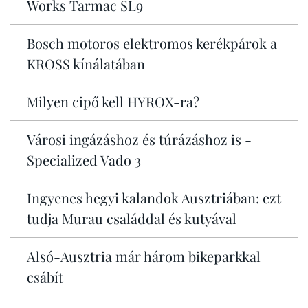
Works Tarmac SL9
Bosch motoros elektromos kerékpárok a
KROSS kínálatában
Milyen cipő kell HYROX-ra?
Városi ingázáshoz és túrázáshoz is -
Specialized Vado 3
Ingyenes hegyi kalandok Ausztriában: ezt
tudja Murau családdal és kutyával
Alsó-Ausztria már három bikeparkkal
csábít