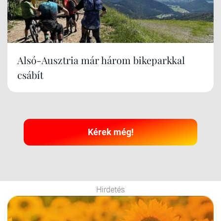
Alsó-Ausztria már három bikeparkkal
csábít
Kérek még!
Hirdetés