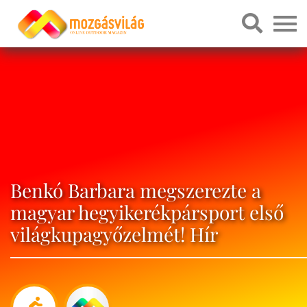
Benkó Barbara megszerezte a
magyar hegyikerékpársport első
világkupagyőzelmét! Hír