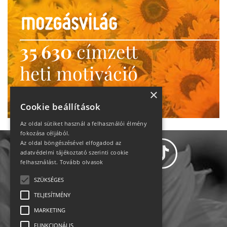
35 630
címzett
heti motiváció
Ne maradj le!
×
Cookie beállítások
Az oldal sütiket használ a felhasználói élmény
fokozása céljából.
Az oldal böngészésével elfogadod az
adatvédelmi tájékoztató szerinti cookie
felhasználást.
Tovább olvasok
SZÜKSÉGES
Adatvédelem
TELJESÍTMÉNY
MARKETING
Állásajánlatok
FUNKCIONÁLIS