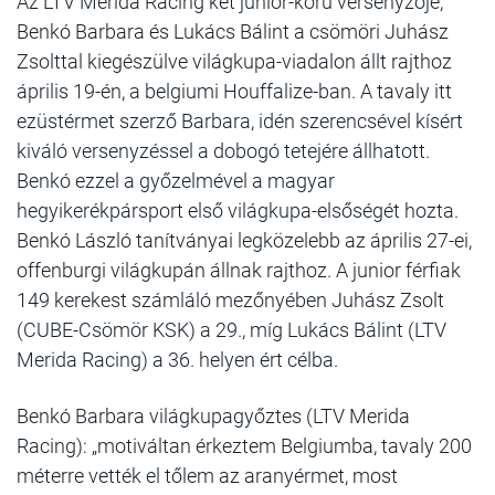
Az LTV Merida Racing két junior-korú versenyzője,
Benkó Barbara és Lukács Bálint a csömöri Juhász
Zsolttal kiegészülve világkupa-viadalon állt rajthoz
április 19-én, a belgiumi Houffalize-ban. A tavaly itt
ezüstérmet szerző Barbara, idén szerencsével kísért
kiváló versenyzéssel a dobogó tetejére állhatott.
Benkó ezzel a győzelmével a magyar
hegyikerékpársport első világkupa-elsőségét hozta.
Benkó László tanítványai legközelebb az április 27-ei,
offenburgi világkupán állnak rajthoz. A junior férfiak
149 kerekest számláló mezőnyében Juhász Zsolt
(CUBE-Csömör KSK) a 29., míg Lukács Bálint (LTV
Merida Racing) a 36. helyen ért célba.
Benkó Barbara világkupagyőztes (LTV Merida
Racing): „motiváltan érkeztem Belgiumba, tavaly 200
méterre vették el tőlem az aranyérmet, most