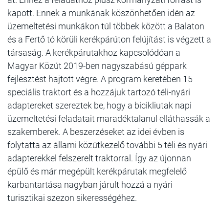
kapott. Ennek a munkának köszönhetően idén az
üzemeltetési munkákon túl többek között a Balaton
és a Fertő tó körüli kerékpárúton felújítást is végzett a
társaság. A kerékpárutakhoz kapcsolódóan a
Magyar Közút 2019-ben nagyszabású géppark
fejlesztést hajtott végre. A program keretében 15
speciális traktort és a hozzájuk tartozó téli-nyári
adaptereket szereztek be, hogy a bicikliutak napi
üzemeltetési feladatait maradéktalanul elláthassák a
szakemberek. A beszerzéseket az idei évben is
folytatta az állami közútkezelő további 5 téli és nyári
adapterekkel felszerelt traktorral. Így az újonnan
épülő és már megépült kerékpárutak megfelelő
karbantartása nagyban járult hozzá a nyári
turisztikai szezon sikerességéhez.