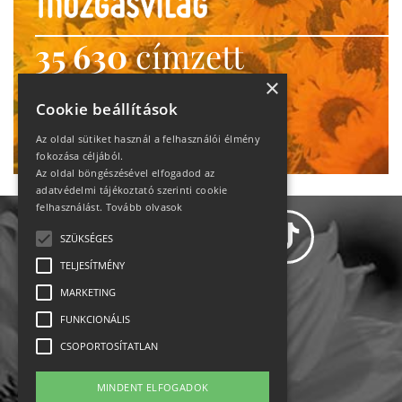
35 630
címzett
heti motiváció
×
Cookie beállítások
Ne maradj le!
Az oldal sütiket használ a felhasználói élmény
fokozása céljából.
Az oldal böngészésével elfogadod az
adatvédelmi tájékoztató szerinti cookie
felhasználást.
Tovább olvasok
SZÜKSÉGES
TELJESÍTMÉNY
MARKETING
Adatvédelem
FUNKCIONÁLIS
CSOPORTOSÍTATLAN
Állásajánlatok
MINDENT ELFOGADOK
Impresszum-kapcsolat