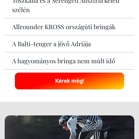
Toszkána és a Serengeti Ausztria keleti
szélén
Allrounder KROSS országúti bringák
A Balti-tenger a jövő Adriája
A hagyományos bringa nem múlt idő
Kérek még!