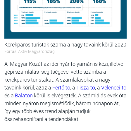
Kerékpáros turisták száma a nagy tavaink körül 2020
Forrás: Aktív Magyarország
A Magyar Közút az idei nyár folyamán is kézi, illetve
gépi számlálás segítségével vette számba a
kerékpáros turistákat. A számlálásokat a nagy
tavaink körül, azaz a
Fertő tó
, a
Tisza-tó
, a
Velencei-tó
és a
Balaton
körül is elvégezték. A számlálás évek óta
minden nyáron megismétlődik, három hónapon át,
így egy több éves trend alapján tudjuk
összehasonlítani a tendenciákat.