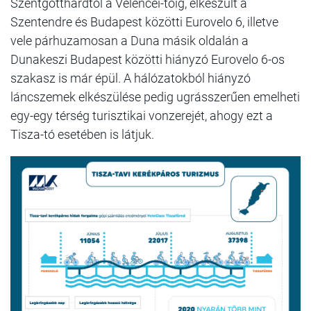
Szentgotthárdtól a Velencei-tóig, elkészült a
Szentendre és Budapest közötti Eurovelo 6, illetve
vele párhuzamosan a Duna másik oldalán a
Dunakeszi Budapest közötti hiányzó Eurovelo 6-os
szakasz is már épül. A hálózatokból hiányzó
láncszemek elkészülése pedig ugrásszerűen emelheti
egy-egy térség turisztikai vonzerejét, ahogy ezt a
Tisza-tó esetében is látjuk.