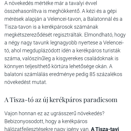
A növekedés mértéke már a tavalyi évvel
összehasonlítva is meghökkentő. A kézi és a gépi
mérések alapján a Velencei-tavon, a Balatonnál és a
Tisza-tavon is a kerékpárosok számának
megkétszereződését regisztrálták. Elmondható, hogy
a négy nagy tavunk legnagyobb nyertese a Velencei-
tó, ahol megduplázódott idén a kerékpáros turisták
száma, valószínűleg a kisgyerekes családoknak is
könnyen teljesíthető körtúra lehetősége okán. A
balatoni számlálás eredménye pedig 85 százalékos
növekedést mutat.
A Tisza-tó az új kerékpáros paradicsom
Vajon honnan ez az ugrásszerű növekedés?
Bebizonyosodott, hogy a kerékpáros
hálózatfejlesztésekre nagy igény van.
A Tisza-tavi