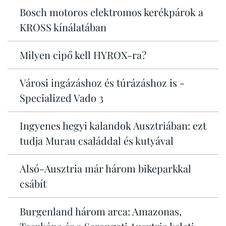
Bosch motoros elektromos kerékpárok a
KROSS kínálatában
Milyen cipő kell HYROX-ra?
Városi ingázáshoz és túrázáshoz is -
Specialized Vado 3
Ingyenes hegyi kalandok Ausztriában: ezt
tudja Murau családdal és kutyával
Alsó-Ausztria már három bikeparkkal
csábít
Burgenland három arca: Amazonas,