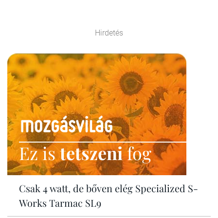
Hirdetés
Ez is
tetszeni
fog
Csak 4 watt, de bőven elég Specialized S-
Works Tarmac SL9