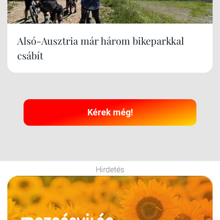
Alsó-Ausztria már három bikeparkkal
csábít
Kérek még!
Hirdetés