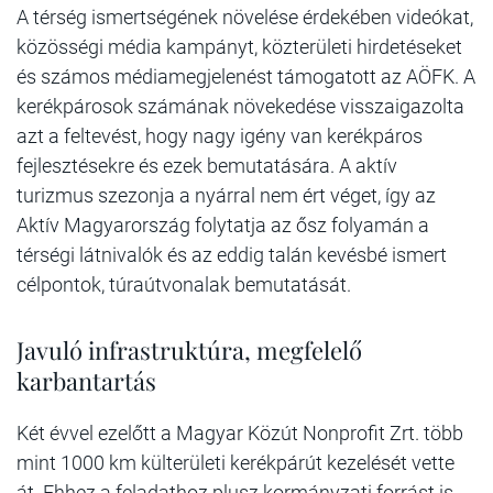
A térség ismertségének növelése érdekében videókat,
közösségi média kampányt, közterületi hirdetéseket
és számos médiamegjelenést támogatott az AÖFK. A
kerékpárosok számának növekedése visszaigazolta
azt a feltevést, hogy nagy igény van kerékpáros
fejlesztésekre és ezek bemutatására. A aktív
turizmus szezonja a nyárral nem ért véget, így az
Aktív Magyarország folytatja az ősz folyamán a
térségi látnivalók és az eddig talán kevésbé ismert
célpontok, túraútvonalak bemutatását.
Javuló infrastruktúra, megfelelő
karbantartás
Két évvel ezelőtt a Magyar Közút Nonprofit Zrt. több
mint 1000 km külterületi kerékpárút kezelését vette
át. Ehhez a feladathoz plusz kormányzati forrást is