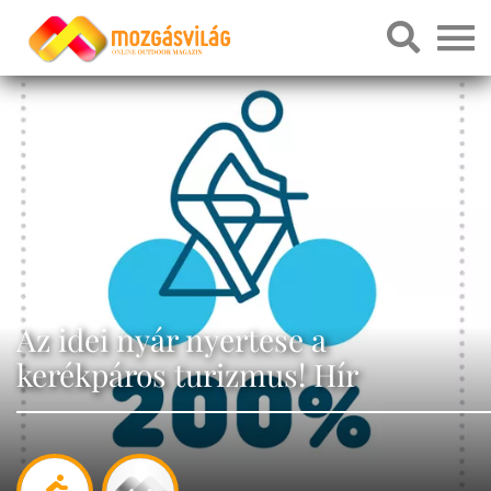
Az idei nyár nyertese a
kerékpáros turizmus! Hír