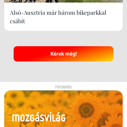
Alsó-Ausztria már három bikeparkkal
csábít
Kérek még!
Hirdetés