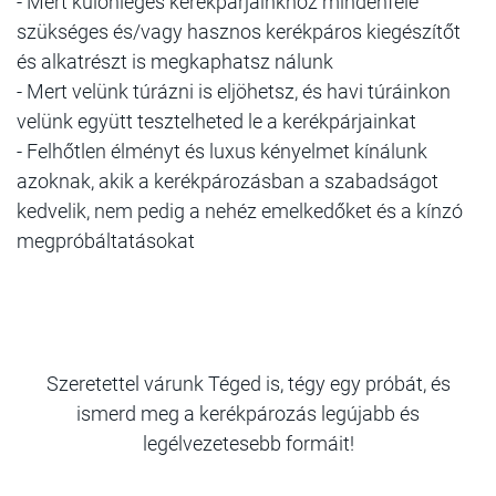
- Mert különleges kerékpárjainkhoz mindenféle
szükséges és/vagy hasznos kerékpáros kiegészítőt
és alkatrészt is megkaphatsz nálunk
- Mert velünk túrázni is eljöhetsz, és havi túráinkon
velünk együtt tesztelheted le a kerékpárjainkat
- Felhőtlen élményt és luxus kényelmet kínálunk
azoknak, akik a kerékpározásban a szabadságot
kedvelik, nem pedig a nehéz emelkedőket és a kínzó
megpróbáltatásokat
Szeretettel várunk Téged is, tégy egy próbát, és
ismerd meg a kerékpározás legújabb és
legélvezetesebb formáit!