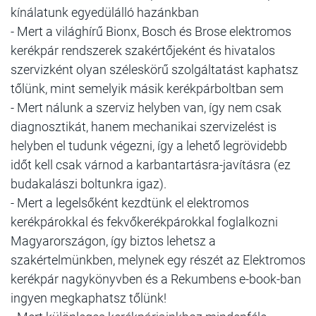
kínálatunk egyedülálló hazánkban
- Mert a világhírű Bionx, Bosch és Brose elektromos
kerékpár rendszerek szakértőjeként és hivatalos
szervizként olyan széleskörű szolgáltatást kaphatsz
tőlünk, mint semelyik másik kerékpárboltban sem
- Mert nálunk a szerviz helyben van, így nem csak
diagnosztikát, hanem mechanikai szervizelést is
helyben el tudunk végezni, így a lehető legrövidebb
időt kell csak várnod a karbantartásra-javításra (ez
budakalászi boltunkra igaz).
- Mert a legelsőként kezdtünk el elektromos
kerékpárokkal és fekvőkerékpárokkal foglalkozni
Magyarországon, így biztos lehetsz a
szakértelmünkben, melynek egy részét az Elektromos
kerékpár nagykönyvben és a Rekumbens e-book-ban
ingyen megkaphatsz tőlünk!