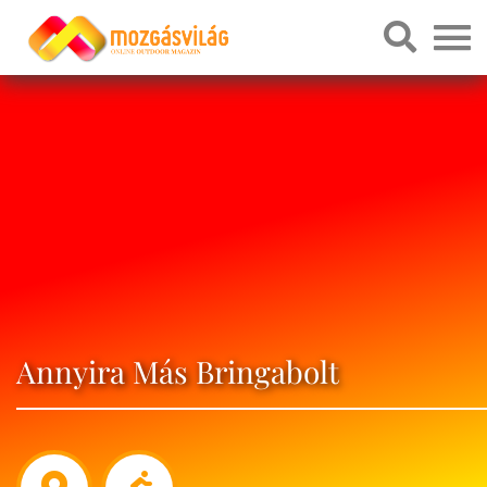
Annyira Más Bringabolt