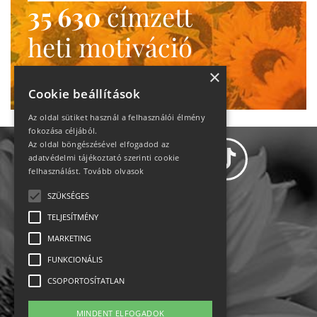
35 630
címzett
heti motiváció
Ne maradj le!
×
Cookie beállítások
Az oldal sütiket használ a felhasználói élmény
fokozása céljából.
Az oldal böngészésével elfogadod az
adatvédelmi tájékoztató szerinti cookie
felhasználást.
Tovább olvasok
SZÜKSÉGES
Adatvédelem
TELJESÍTMÉNY
MARKETING
Állásajánlatok
FUNKCIONÁLIS
Impresszum-kapcsolat
CSOPORTOSÍTATLAN
Jogi nyilatkozat
MINDENT ELFOGADOK