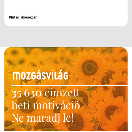
#futás
#kerékpár
35 630
címzett
heti motiváció
Ne maradj le!