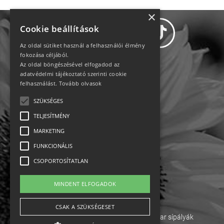
×
Cookie beállítások
Az oldal sütiket használ a felhasználói élmény
fokozása céljából.
Az oldal böngészésével elfogadod az
Adatvédelem
adatvédelmi tájékoztató szerinti cookie
felhasználást.
Tovább olvasok
Állásajánlatok
SZÜKSÉGES
TELJESÍTMÉNY
Impresszum-kapcsolat
MARKETING
Jogi nyilatkozat
FUNKCIONÁLIS
CSOPORTOSÍTATLAN
Rólunk
MINDENT ELFOGADOK
English
CSAK A SZÜKSÉGESET
Ebike
Osztrák sípályák
Magyar sípályák