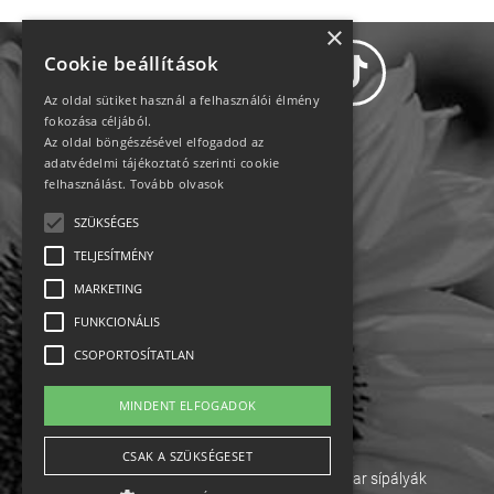
×
Cookie beállítások
Az oldal sütiket használ a felhasználói élmény
fokozása céljából.
Az oldal böngészésével elfogadod az
Adatvédelem
adatvédelmi tájékoztató szerinti cookie
felhasználást.
Tovább olvasok
Állásajánlatok
SZÜKSÉGES
TELJESÍTMÉNY
Impresszum-kapcsolat
MARKETING
Jogi nyilatkozat
FUNKCIONÁLIS
CSOPORTOSÍTATLAN
Rólunk
MINDENT ELFOGADOK
English
CSAK A SZÜKSÉGESET
Ebike
Osztrák sípályák
Magyar sípályák