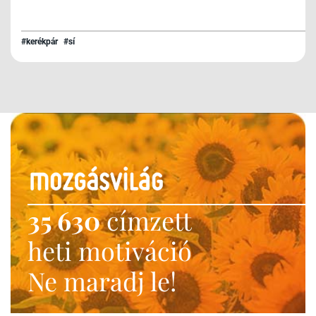
#kerékpár
#sí
35 630
címzett
heti motiváció
Ne maradj le!