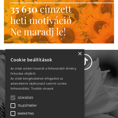
35 630
címzett
heti motiváció
Ne maradj le!
×
Cookie beállítások
Az oldal sütiket használ a felhasználói élmény
fokozása céljából.
Az oldal böngészésével elfogadod az
Adatvédelem
adatvédelmi tájékoztató szerinti cookie
felhasználást.
Tovább olvasok
Állásajánlatok
SZÜKSÉGES
TELJESÍTMÉNY
Impresszum-kapcsolat
MARKETING