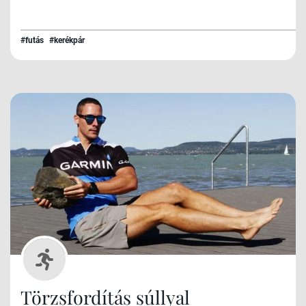
#futás
#kerékpár
Törzsfordítás súllyal