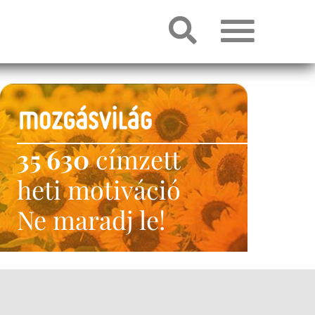
35 630
címzett
heti motiváció
Ne maradj le!