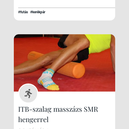
#futás
#kerékpár
ITB-szalag masszázs SMR
hengerrel