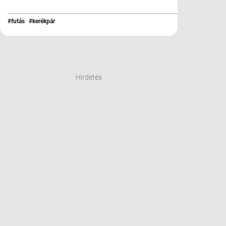
#futás
#kerékpár
Hirdetés