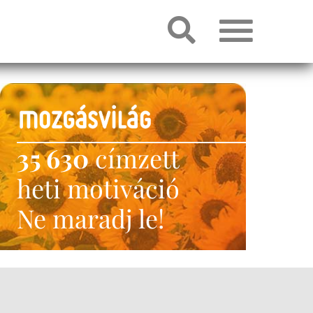
35 630
címzett
heti motiváció
Ne maradj le!