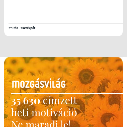
#futás
#kerékpár
35 630
címzett
heti motiváció
Ne maradj le!