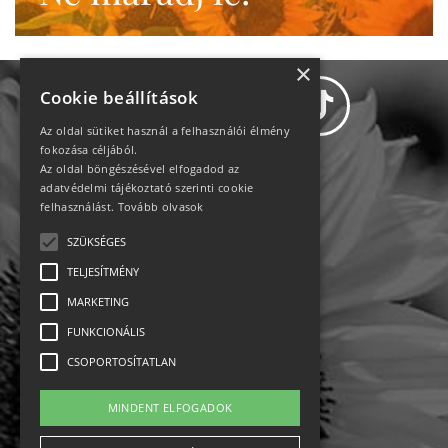
×
Cookie beállítások
Az oldal sütiket használ a felhasználói élmény
fokozása céljából.
Az oldal böngészésével elfogadod az
Adatvédelem
adatvédelmi tájékoztató szerinti cookie
felhasználást.
Tovább olvasok
Állásajánlatok
SZÜKSÉGES
TELJESÍTMÉNY
Impresszum-kapcsolat
MARKETING
Jogi nyilatkozat
FUNKCIONÁLIS
CSOPORTOSÍTATLAN
Rólunk
MINDENT ELFOGADOK
English