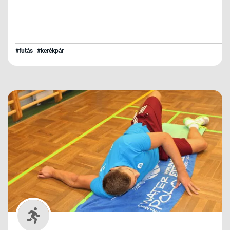
#futás
#kerékpár