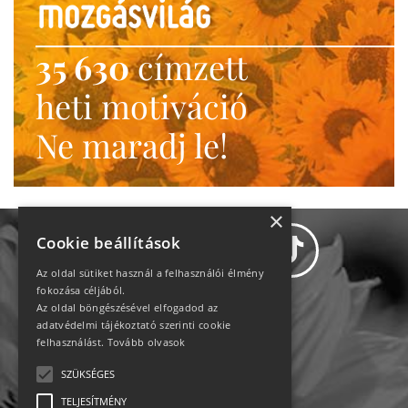
35 630
címzett
heti motiváció
Ne maradj le!
×
Cookie beállítások
Az oldal sütiket használ a felhasználói élmény
fokozása céljából.
Az oldal böngészésével elfogadod az
Adatvédelem
adatvédelmi tájékoztató szerinti cookie
felhasználást.
Tovább olvasok
Állásajánlatok
SZÜKSÉGES
TELJESÍTMÉNY