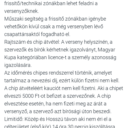
frissítő/technikai zónákban lehet feladni a
versenyzőknek.
Műszaki segítség a frissítő zónákban igénybe
vehetőkön kívül csak a még versenyben lévő
csapattársaktól fogadható el.
Rajtszám és chip átvétel: A verseny helyszínén, a
szervezők és bírók kérhetnek igazolványt, Magyar
Kupa kategóriában licence-t a személy azonosság
igazolására.
Az időmérés chipes rendszerrel történik, amelyet
tartalmaz a nevezési díj, ezért külön fizetni nem kell.
A chip átvételéért kauciót nem kell fizetni. Aki a chipet
elveszti 5000 Ft-ot befizet a szervezőnek. A chip
elvesztése esetén, ha nem fizeti meg az árát a
versenyző, a szervező azt bírósági úton beszedi.
Limitidő: Közép és Hosszú távon aki nem éri el a
célterületet (első kör) 14 óra 30 percig kiszólításra