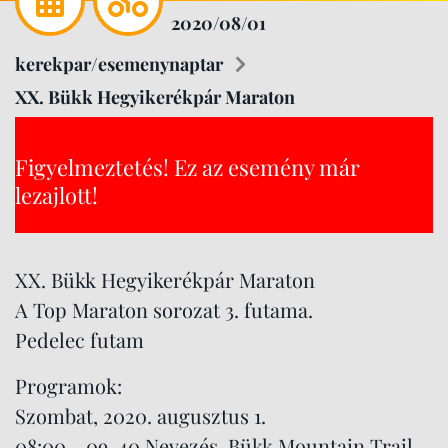
2020/08/01
kerekpar/esemenynaptar
XX. Bükk Hegyikerékpár Maraton
Figyelmeztetés! Ez az esemény már
lezajlott!
XX. Bükk Hegyikerékpár Maraton
A Top Maraton sorozat 3. futama.
Pedelec futam
Programok:
Szombat, 2020. augusztus 1.
08:00 - 09-40 Nevezés, Bükk Mountain Trail