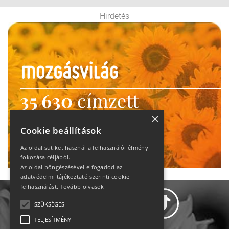
Hirdetés
35 630
címzett
heti motiváció
×
Cookie beállítások
Ne maradj le!
Az oldal sütiket használ a felhasználói élmény
fokozása céljából.
Az oldal böngészésével elfogadod az
adatvédelmi tájékoztató szerinti cookie
felhasználást.
Tovább olvasok
SZÜKSÉGES
TELJESÍTMÉNY