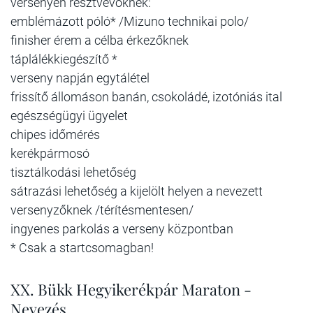
versenyen résztvevőknek:
emblémázott póló* /Mizuno technikai polo/
finisher érem a célba érkezőknek
táplálékkiegészítő *
verseny napján egytálétel
frissítő állomáson banán, csokoládé, izotóniás ital
egészségügyi ügyelet
chipes időmérés
kerékpármosó
tisztálkodási lehetőség
sátrazási lehetőség a kijelölt helyen a nevezett
versenyzőknek /térítésmentesen/
ingyenes parkolás a verseny központban
* Csak a startcsomagban!
XX. Bükk Hegyikerékpár Maraton -
Nevezés