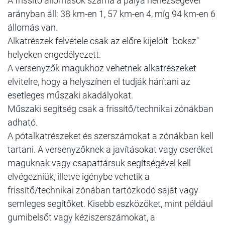
A frissítő állomások száma a pálya nehézségével
arányban áll: 38 km-en 1, 57 km-en 4, míg 94 km-en 6
állomás van.
Alkatrészek felvétele csak az előre kijelölt "boksz"
helyeken engedélyezett.
A versenyzők magukhoz vehetnek alkatrészeket
elvitelre, hogy a helyszínen el tudják hárítani az
esetleges műszaki akadályokat.
Műszaki segítség csak a frissítő/technikai zónákban
adható.
A pótalkatrészeket és szerszámokat a zónákban kell
tartani. A versenyzőknek a javításokat vagy cseréket
maguknak vagy csapattársuk segítségével kell
elvégezniük, illetve igénybe vehetik a
frissítő/technikai zónában tartózkodó saját vagy
semleges segítőket. Kisebb eszközöket, mint például
gumibelsőt vagy kéziszerszámokat, a