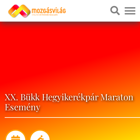
XX. Bükk Hegyikerékpár Maraton
Esemény