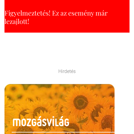
Figyelmeztetés! Ez az esemény már
lezajlott!
Hirdetés