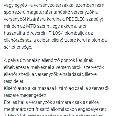
vagy egyéb - a versenyző társakkal szemben nem
sportszerű magatartást tanúsító versenyzők a
versenyből kizárásra kerülnek. PEDELEC szabály:
minden az MTB szerint, egy akkumulátor
használható /cserélni TILOS/, plombáljuk az
ellenőrzéshez, a célban ellenőrzésre kerül a plomba
sértetlensége.
A pálya útvonalán ellenőrző pontok kerülnek
elhelyezésre, melyeknél a versenybírók, szervezők
ellenőrizhetik a versenyzők elhaladását, illetve
részidejét.
Kísérő autó alkalmazása kizárólag csak a szervezők
részére megengedett.
Étel és ital a versenyzők számára csak az előre
meghatározott frissítő állomásokon engedélyezett.