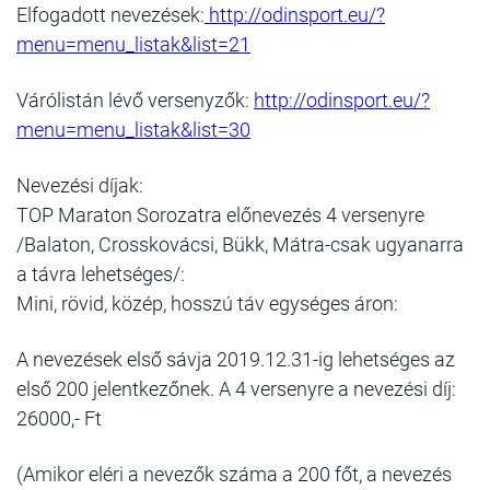
Elfogadott nevezések:
http://odinsport.eu/?
menu=menu_listak&list=21
Várólistán lévő versenyzők:
http://odinsport.eu/?
menu=menu_listak&list=30
Nevezési díjak:
TOP Maraton Sorozatra előnevezés 4 versenyre
/Balaton, Crosskovácsi, Bükk, Mátra-csak ugyanarra
a távra lehetséges/:
Mini, rövid, közép, hosszú táv egységes áron:
A nevezések első sávja 2019.12.31-ig lehetséges az
első 200 jelentkezőnek. A 4 versenyre a nevezési díj:
26000,- Ft
(Amikor eléri a nevezők száma a 200 főt, a nevezés