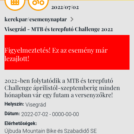
2022/07/02
kerekpar/esemenynaptar
Visegrád - MTB és terepfutó Challenge 2022
Figyelmeztetés! Ez az esemény már
lezajlott!
2022-ben folytatódik a MTB és terepfutó
Challenge áprilistól-szeptemberig minden
hónapban vár egy futam a versenyzőkre!
Helyszín:
Visegrád
Dátum:
2022-07-02 - 0000-00-00
Elérhetőségek:
Újbuda Mountain Bike és Szabadidő SE