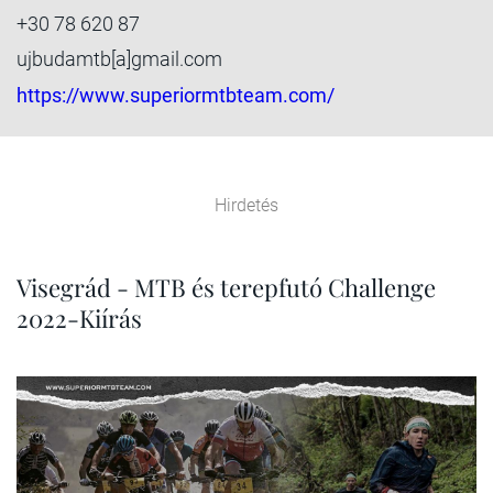
+30 78 620 87
ujbudamtb[a]gmail.com
https://www.superiormtbteam.com/
Hirdetés
Visegrád - MTB és terepfutó Challenge
2022-Kiírás