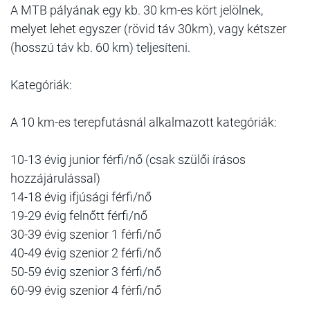
A MTB pályának egy kb. 30 km-es kört jelölnek,
melyet lehet egyszer (rövid táv 30km), vagy kétszer
(hosszú táv kb. 60 km) teljesíteni.
Kategóriák:
A 10 km-es terepfutásnál alkalmazott kategóriák:
10-13 évig junior férfi/nő (csak szülői írásos
hozzájárulással)
14-18 évig ifjúsági férfi/nő
19-29 évig felnőtt férfi/nő
30-39 évig szenior 1 férfi/nő
40-49 évig szenior 2 férfi/nő
50-59 évig szenior 3 férfi/nő
60-99 évig szenior 4 férfi/nő