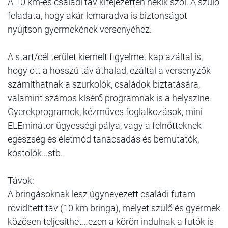
A 10 km-es családi táv kifejezetten nekik szól. A szülő
feladata, hogy akár lemaradva is biztonságot
nyújtson gyermekének versenyéhez.
A start/cél terület kiemelt figyelmet kap azáltal is,
hogy ott a hosszú táv áthalad, ezáltal a versenyzők
számíthatnak a szurkolók, családok biztatására,
valamint számos kísérő programnak is a helyszíne.
Gyerekprogramok, kézműves foglalkozások, mini
ELEminátor ügyességi pálya, vagy a felnőtteknek
egészség és életmód tanácsadás és bemutatók,
kóstolók…stb.
Távok:
A bringásoknak lesz úgynevezett családi futam
rövidített táv (10 km bringa), melyet szülő és gyermek
közösen teljesíthet…ezen a körön indulnak a futók is