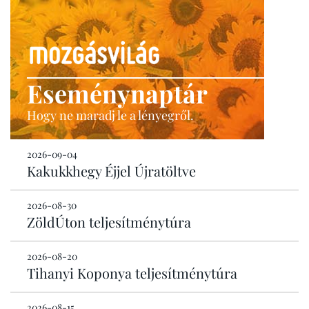
Eseménynaptár
Hogy ne maradj le a lényegről.
2026-09-04
Kakukkhegy Éjjel Újratöltve
2026-08-30
ZöldÚton teljesítménytúra
2026-08-20
Tihanyi Koponya teljesítménytúra
2026-08-15