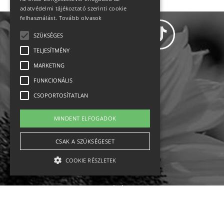
adatvédelmi tájékoztató szerinti cookie
felhasználást.
Tovább olvasok
SZÜKSÉGES
TELJESÍTMÉNY
MARKETING
Adatvédelem
FUNKCIONÁLIS
CSOPORTOSÍTATLAN
Állásajánlatok
MINDENT ELFOGADOK
Impresszum-kapcsolat
CSAK A SZÜKSÉGESET
Jogi nyilatkozat
COOKIE RÉSZLETEK
Rólunk
English
Szükséges
Teljesítmény
Marketing
Funkcionális
Csoportosítatlan
Ebike
Osztrák sípályák
Magyar sípályák