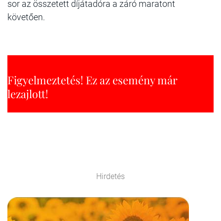
sor az összetett díjátadóra a záró maratont
követően.
Figyelmeztetés! Ez az esemény már
lezajlott!
Hirdetés