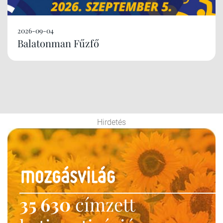
2026-09-04
Balatonman Fűzfő
Hirdetés
35 630
címzett