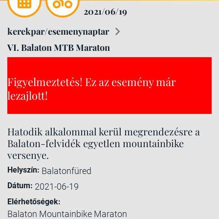
2021/06/19
kerekpar/esemenynaptar
VI. Balaton MTB Maraton
Figyelmeztetés! Ez az esemény már
lezajlott!
Hatodik alkalommal kerül megrendezésre a
Balaton-felvidék egyetlen mountainbike
versenye.
Helyszín:
Balatonfüred
Dátum:
2021-06-19
Elérhetőségek:
Balaton Mountainbike Maraton