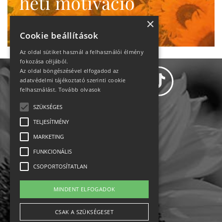
heti motiváció
Ne maradj le!
×
Cookie beállítások
Az oldal sütiket használ a felhasználói élmény
fokozása céljából.
Az oldal böngészésével elfogadod az
adatvédelmi tájékoztató szerinti cookie
felhasználást.
Tovább olvasok
SZÜKSÉGES
Adatvédelem
TELJESÍTMÉNY
MARKETING
Állásajánlatok
FUNKCIONÁLIS
Impresszum-kapcsolat
CSOPORTOSÍTATLAN
Jogi nyilatkozat
MINDENT ELFOGADOK
Rólunk
CSAK A SZÜKSÉGESET