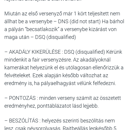
Miután az első versenyző már 1 kört teljesített nem
állhat be a versenybe – DNS (did not start) Ha bárhol
a pályán “becsatlakozik” a versenybe kizárást von
maga után – DSQ (disqualified)
– AKADÁLY KIKERÜLÉSE : DSQ (disqualified) Kérünk
mindenkit a fair versenyzésre. Az akadályoknál
kamerákat helyezünk el és utólagosan ellenőrizzük a
felvételeket. Ezek alapján később változhat az
eredmény is, ha pályaelhagyást vélünk felfedezni.
– PONTOZÁS : minden verseny számít az összetett
eredményhez, ponttáblázatot lásd lejjebb.
– BESZÓLÍTÁS : helyezés szerinti beszólítás nem
lesz, csak névsorolvasás. Rajtbeállás legkésőbb 5