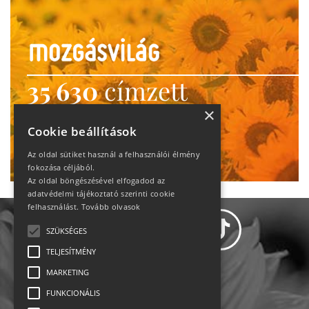
35 630
címzett
heti motiváció
×
Cookie beállítások
Ne maradj le!
Az oldal sütiket használ a felhasználói élmény
fokozása céljából.
Az oldal böngészésével elfogadod az
adatvédelmi tájékoztató szerinti cookie
felhasználást.
Tovább olvasok
SZÜKSÉGES
TELJESÍTMÉNY
MARKETING
Adatvédelem
FUNKCIONÁLIS