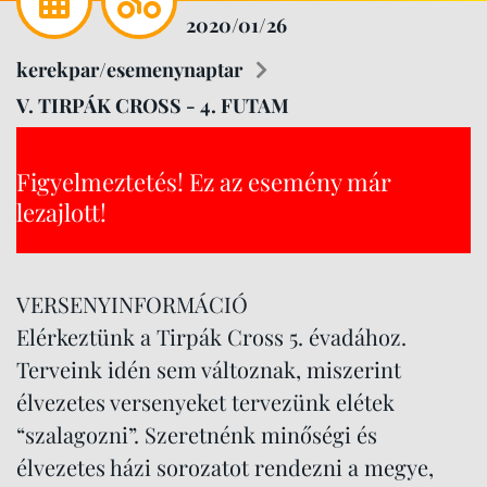
2020/01/26
kerekpar/esemenynaptar
V. TIRPÁK CROSS - 4. FUTAM
Figyelmeztetés! Ez az esemény már
lezajlott!
VERSENYINFORMÁCIÓ
Elérkeztünk a Tirpák Cross 5. évadához.
Terveink idén sem változnak, miszerint
élvezetes versenyeket tervezünk elétek
“szalagozni”. Szeretnénk minőségi és
élvezetes házi sorozatot rendezni a megye,