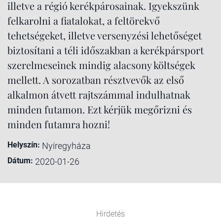
illetve a régió kerékpárosainak. Igyekszünk
felkarolni a fiatalokat, a feltörekvő
tehetségeket, illetve versenyzési lehetőséget
biztosítani a téli időszakban a kerékpársport
szerelmeseinek mindig alacsony költségek
mellett. A sorozatban résztvevők az első
alkalmon átvett rajtszámmal indulhatnak
minden futamon. Ezt kérjük megőrizni és
minden futamra hozni!
Helyszín:
Nyíregyháza
Dátum:
2020-01-26
Hirdetés