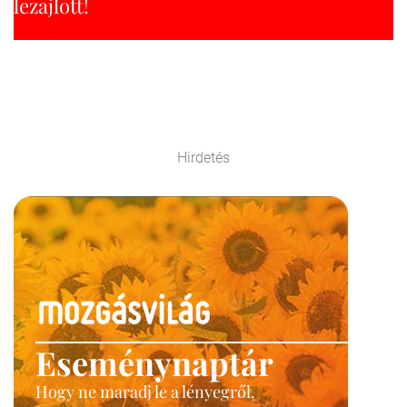
lezajlott!
Hirdetés
Eseménynaptár
Hogy ne maradj le a lényegről.