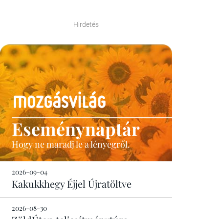
Hirdetés
Eseménynaptár
Hogy ne maradj le a lényegről.
2026-09-04
Kakukkhegy Éjjel Újratöltve
2026-08-30