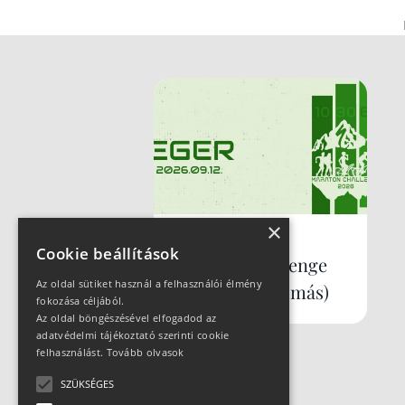
×
2026-09-12
Cookie beállítások
Maraton Challenge
Az oldal sütiket használ a felhasználói élmény
Eger (záró állomás)
fokozása céljából.
Az oldal böngészésével elfogadod az
adatvédelmi tájékoztató szerinti cookie
felhasználást.
Tovább olvasok
SZÜKSÉGES