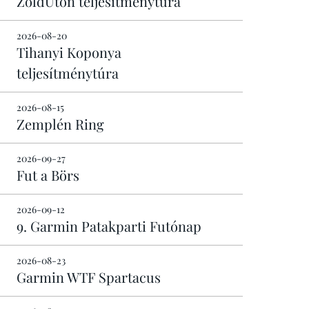
ZöldÚton teljesítménytúra
2026-08-20
Tihanyi Koponya
teljesítménytúra
2026-08-15
Zemplén Ring
2026-09-27
Fut a Börs
2026-09-12
9. Garmin Patakparti Futónap
2026-08-23
Garmin WTF Spartacus