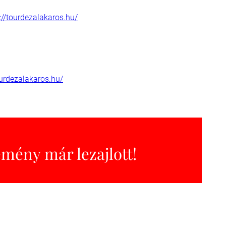
://tourdezalakaros.hu/
ourdezalakaros.hu/
emény már lezajlott!