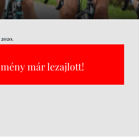
 2020.
emény már lezajlott!