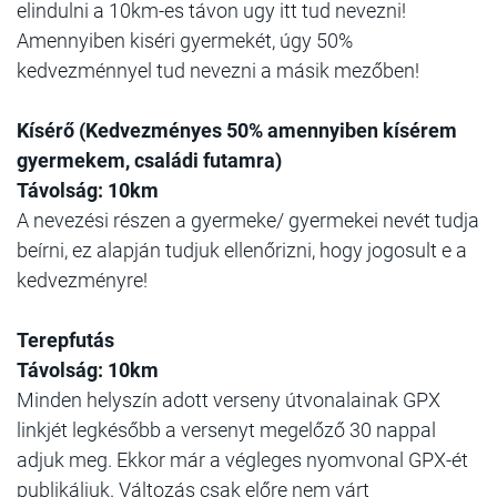
elindulni a 10km-es távon ugy itt tud nevezni!
Amennyiben kiséri gyermekét, úgy 50%
kedvezménnyel tud nevezni a másik mezőben!
Kísérő (Kedvezményes 50% amennyiben kísérem
gyermekem, családi futamra)
Távolság: 10km
A nevezési részen a gyermeke/ gyermekei nevét tudja
beírni, ez alapján tudjuk ellenőrizni, hogy jogosult e a
kedvezményre!
Terepfutás
Távolság: 10km
Minden helyszín adott verseny útvonalainak GPX
linkjét legkésőbb a versenyt megelőző 30 nappal
adjuk meg. Ekkor már a végleges nyomvonal GPX-ét
publikáljuk. Változás csak előre nem várt