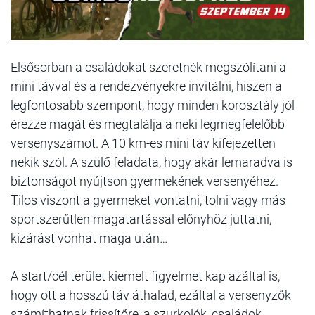
Elsősorban a családokat szeretnék megszólítani a
mini távval és a rendezvényekre invitálni, hiszen a
legfontosabb szempont, hogy minden korosztály jól
érezze magát és megtalálja a neki legmegfelelőbb
versenyszámot. A 10 km-es mini táv kifejezetten
nekik szól. A szülő feladata, hogy akár lemaradva is
biztonságot nyújtson gyermekének versenyéhez.
Tilos viszont a gyermeket vontatni, tolni vagy más
sportszerűtlen magatartással előnyhöz juttatni,
kizárást vonhat maga után…
A start/cél terület kiemelt figyelmet kap azáltal is,
hogy ott a hosszú táv áthalad, ezáltal a versenyzők
számíthatnak frissítőre, a szurkolók, családok