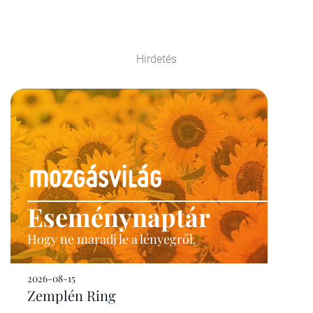
Hirdetés
Eseménynaptár
Hogy ne maradj le a lényegről.
2026-08-15
Zemplén Ring