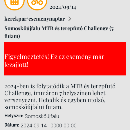
2024/09/14
kerekpar/esemenynaptar
Somoskőújfalu MTB és terepfutó Challenge (7.
futam)
Figyelmeztetés! Ez az esemény már
lezajlott!
2024-ben is folytatódik a MTB és terepfutó
Challenge, immáron 7 helyszínen lehet
versenyezni. Hetedik és egyben utolsó,
somoskőújfalui futam.
Helyszín:
Somoskőújfalu
Dátum:
2024-09-14 - 0000-00-00