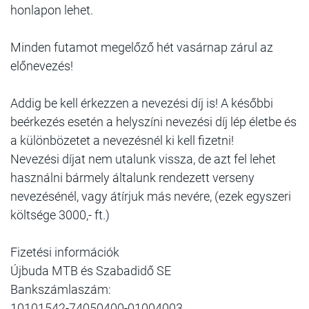
honlapon lehet.
Minden futamot megelőző hét vasárnap zárul az
előnevezés!
Addig be kell érkezzen a nevezési díj is! A későbbi
beérkezés esetén a helyszíni nevezési díj lép életbe és
a különbözetet a nevezésnél ki kell fizetni!
Nevezési díjat nem utalunk vissza, de azt fel lehet
használni bármely általunk rendezett verseny
nevezésénél, vagy átírjuk más nevére, (ezek egyszeri
költsége 3000,- ft.)
Fizetési információk
Újbuda MTB és Szabadidő SE
Bankszámlaszám:
10101542-74050400-01004003