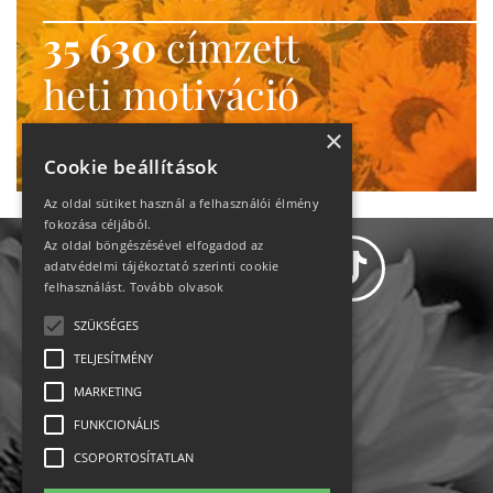
35 630
címzett
heti motiváció
Ne maradj le!
×
Cookie beállítások
Az oldal sütiket használ a felhasználói élmény
fokozása céljából.
Az oldal böngészésével elfogadod az
adatvédelmi tájékoztató szerinti cookie
felhasználást.
Tovább olvasok
SZÜKSÉGES
Adatvédelem
TELJESÍTMÉNY
MARKETING
Állásajánlatok
FUNKCIONÁLIS
Impresszum-kapcsolat
CSOPORTOSÍTATLAN