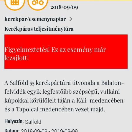
2018/09/09
kerekpar/esemenynaptar
Kerékpáros teljesítménytúra
Figyelmeztetés! Ez az esemény már
lezajlott!
A Salföld 55 kerékpártúra útvonala a Balaton-
felvidék egyik legfestőibb szépségű, vulkáni
kúpokkal körülölelt táján a Káli-medencében
és a Tapolcai medencében vezet majd.
Helyszín:
Salföld
Dátum:
2018-09-09 - 2019-09-09