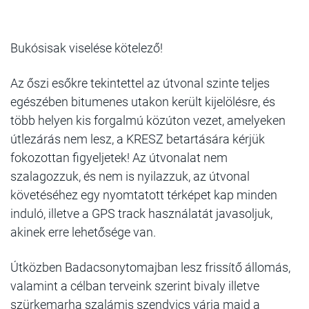
Bukósisak viselése kötelező!
Az őszi esőkre tekintettel az útvonal szinte teljes
egészében bitumenes utakon került kijelölésre, és
több helyen kis forgalmú közúton vezet, amelyeken
útlezárás nem lesz, a KRESZ betartására kérjük
fokozottan figyeljetek! Az útvonalat nem
szalagozzuk, és nem is nyilazzuk, az útvonal
követéséhez egy nyomtatott térképet kap minden
induló, illetve a GPS track használatát javasoljuk,
akinek erre lehetősége van.
Útközben Badacsonytomajban lesz frissítő állomás,
valamint a célban terveink szerint bivaly illetve
szürkemarha szalámis szendvics várja majd a