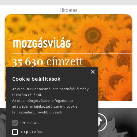
Hirdetés
35 630
címzett
heti motiváció
×
Cookie beállítások
Ne maradj le!
Az oldal sütiket használ a felhasználói élmény
fokozása céljából.
Az oldal böngészésével elfogadod az
adatvédelmi tájékoztató szerinti cookie
felhasználást.
Tovább olvasok
SZÜKSÉGES
TELJESÍTMÉNY