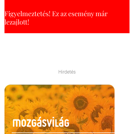
Figyelmeztetés! Ez az esemény már
lezajlott!
Hirdetés