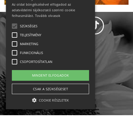
Az oldal böngészésével elfogadod az
adatvédelmi tájékoztató szerinti cookie
felhasználást.
Tovább olvasok
SZÜKSÉGES
TELJESÍTMÉNY
MARKETING
Adatvédelem
FUNKCIONÁLIS
CSOPORTOSÍTATLAN
Állásajánlatok
MINDENT ELFOGADOK
Impresszum-kapcsolat
CSAK A SZÜKSÉGESET
Jogi nyilatkozat
COOKIE RÉSZLETEK
Rólunk
English
Szükséges
Teljesítmény
Marketing
Funkcionális
Csoportosítatlan