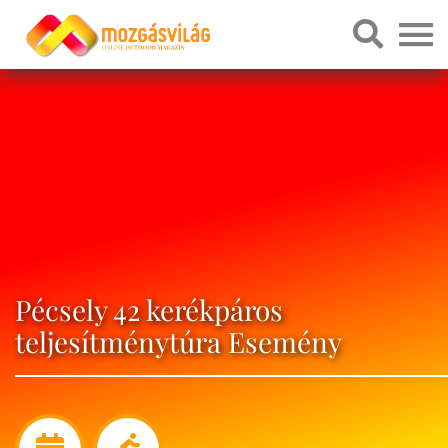
Pécsely 42 kerékpáros
teljesítménytúra Esemény