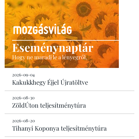
Eseménynaptár
Hogy ne maradj le a lényegről.
2026-09-04
Kakukkhegy Éjjel Újratöltve
2026-08-30
ZöldÚton teljesítménytúra
2026-08-20
Tihanyi Koponya teljesítménytúra