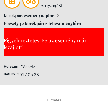
2017/05/28
kerekpar/esemenynaptar
Pécsely 42 kerékpáros teljesítménytúra
Figyelmeztetés! Ez az esemény már
lezajlott!
Helyszín:
Pécsely
Dátum:
2017-05-28
Hirdetés