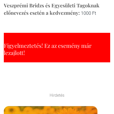
Veszprémi Bridzs és Egyesületi Tagoknak
előnevezés esetén a kedvezmény:
1000 Ft
Figyelmeztetés! Ez az esemény már
lezajlott!
Hirdetés