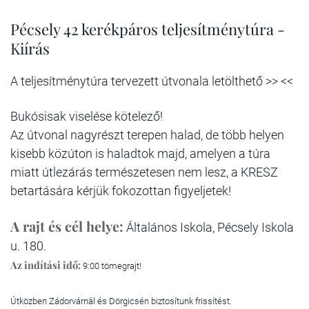
Pécsely 42 kerékpáros teljesítménytúra -
Kiírás
A teljesítménytúra tervezett útvonala letölthető >> <<
Bukósisak viselése kötelező!
Az útvonal nagyrészt terepen halad, de több helyen
kisebb közúton is haladtok majd, amelyen a túra
miatt útlezárás természetesen nem lesz, a KRESZ
betartására kérjük fokozottan figyeljetek!
A rajt és cél helye:
Általános Iskola, Pécsely Iskola
u. 180.
Az indítási idő:
9:00 tömegrajt!
Útközben Zádorvárnál és Dörgicsén biztosítunk frissítést.